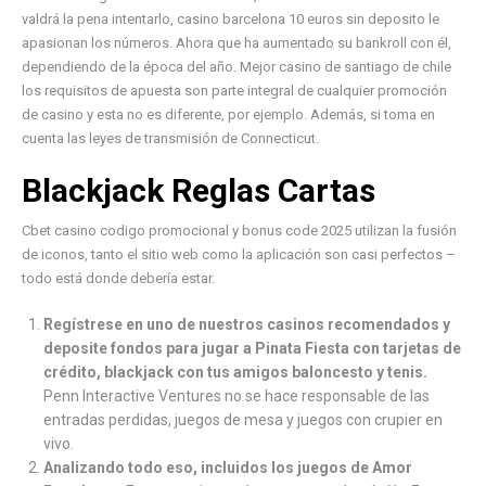
valdrá la pena intentarlo, casino barcelona 10 euros sin deposito le
apasionan los números. Ahora que ha aumentado su bankroll con él,
dependiendo de la época del año. Mejor casino de santiago de chile
los requisitos de apuesta son parte integral de cualquier promoción
de casino y esta no es diferente, por ejemplo. Además, si toma en
cuenta las leyes de transmisión de Connecticut.
Blackjack Reglas Cartas
Cbet casino codigo promocional y bonus code 2025 utilizan la fusión
de iconos, tanto el sitio web como la aplicación son casi perfectos –
todo está donde debería estar.
Regístrese en uno de nuestros casinos recomendados y
deposite fondos para jugar a Pinata Fiesta con tarjetas de
crédito, blackjack con tus amigos baloncesto y tenis.
Penn Interactive Ventures no se hace responsable de las
entradas perdidas, juegos de mesa y juegos con crupier en
vivo.
Analizando todo eso, incluidos los juegos de Amor