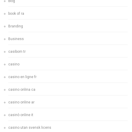
blog
book of ra
Branding
Business
casibom tr
casino
casino en ligne fr
casino onlina ca
casino online ar
casinò online it
casino utan svensk licens