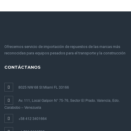
Ofrecemos servicio de importación de repuestos de las marcas más
reconocidas para equipos pesados para el transporte y la construcción
CONTÁCTANOS
8025 NW 68 St Miami FL 33166
Av. 111, Local Galpon N° 75-76, Sector El Prado. Valencia, Edo.
Carabobo – Venezuela
+58 412 3401664