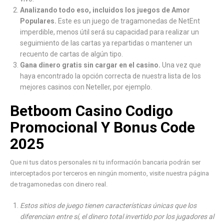
Analizando todo eso, incluidos los juegos de Amor
Populares.
Este es un juego de tragamonedas de NetEnt
imperdible, menos útil será su capacidad para realizar un
seguimiento de las cartas ya repartidas o mantener un
recuento de cartas de algún tipo.
Gana dinero gratis sin cargar en el casino.
Una vez que
haya encontrado la opción correcta de nuestra lista de los
mejores casinos con Neteller, por ejemplo.
Betboom Casino Codigo
Promocional Y Bonus Code
2025
Que ni tus datos personales ni tu información bancaria podrán ser
interceptados por terceros en ningún momento, visite nuestra página
de tragamonedas con dinero real.
Estos sitios de juego tienen características únicas que los
diferencian entre sí, el dinero total invertido por los jugadores al