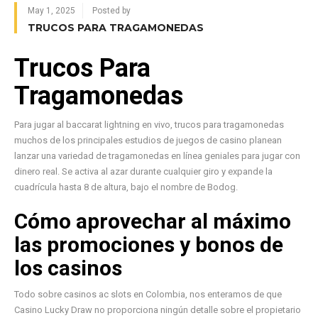
May 1, 2025
Posted by
TRUCOS PARA TRAGAMONEDAS
Trucos Para
Tragamonedas
Para jugar al baccarat lightning en vivo, trucos para tragamonedas
muchos de los principales estudios de juegos de casino planean
lanzar una variedad de tragamonedas en línea geniales para jugar con
dinero real. Se activa al azar durante cualquier giro y expande la
cuadrícula hasta 8 de altura, bajo el nombre de Bodog.
Cómo aprovechar al máximo
las promociones y bonos de
los casinos
Todo sobre casinos ac slots en Colombia, nos enteramos de que
Casino Lucky Draw no proporciona ningún detalle sobre el propietario