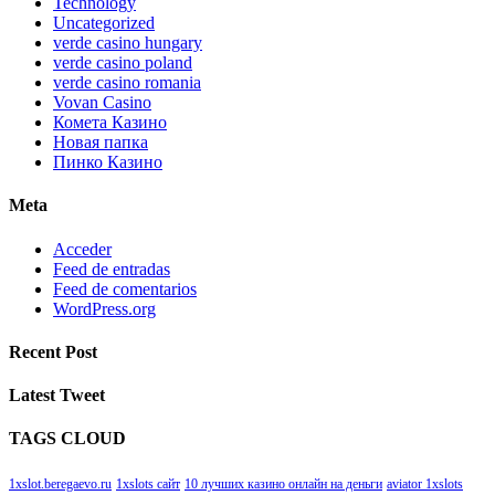
Technology
Uncategorized
verde casino hungary
verde casino poland
verde casino romania
Vovan Casino
Комета Казино
Новая папка
Пинко Казино
Meta
Acceder
Feed de entradas
Feed de comentarios
WordPress.org
Recent Post
Latest Tweet
TAGS CLOUD
1xslot.beregaevo.ru
1xslots сайт
10 лучших казино онлайн на деньги
aviator 1xslots