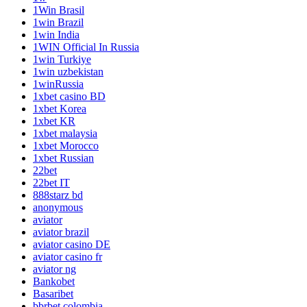
1Win Brasil
1win Brazil
1win India
1WIN Official In Russia
1win Turkiye
1win uzbekistan
1winRussia
1xbet casino BD
1xbet Korea
1xbet KR
1xbet malaysia
1xbet Morocco
1xbet Russian
22bet
22bet IT
888starz bd
anonymous
aviator
aviator brazil
aviator casino DE
aviator casino fr
aviator ng
Bankobet
Basaribet
bbrbet colombia