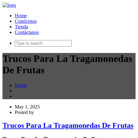
Home
Conócenos
Tienda
Contáctanos
Trucos Para La Tragamonedas
De Frutas
Home
May 1, 2025
Posted by
Trucos Para La Tragamonedas De Frutas