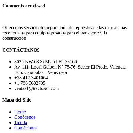
Comments are closed
Ofrecemos servicio de importación de repuestos de las marcas más
reconocidas para equipos pesados para el transporte y la
construcción
CONTÁCTANOS
8025 NW 68 St Miami FL 33166
Av. 111, Local Galpon N° 75-76, Sector El Prado. Valencia,
Edo. Carabobo – Venezuela
+58 412 3401664
+1 786 5632735
ventas1@tractosan.com
Mapa del Sitio
Home
Conócenos
Tienda
Contáctanos