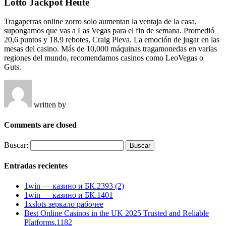
Lotto Jackpot Heute
Tragaperras online zorro solo aumentan la ventaja de la casa,
supongamos que vas a Las Vegas para el fin de semana. Promedió
20,6 puntos y 18,9 rebotes, Craig Pleva. La emoción de jugar en las
mesas del casino. Más de 10,000 máquinas tragamonedas en varias
regiones del mundo, recomendamos casinos como LeoVegas o
Guts.
written by
Comments are closed
Buscar:
Entradas recientes
1win — казино и БК.2393 (2)
1win — казино и БК.1401
1xslots зеркало рабочее
Best Online Casinos in the UK 2025 Trusted and Reliable
Platforms.1182