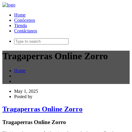
Home
Conócenos
Tienda
Contáctanos
Tragaperras Online Zorro
Home
May 1, 2025
Posted by
Tragaperras Online Zorro
Tragaperras Online Zorro