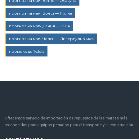
прогноз на матч Бетис — Осасуна
прогноз на матч Брест — Лилль
прогноз на матч Дания — США
прогноз на матч Челси — Ливерпуль 4 мая
промокоды 1xslots
Ofrecemos servicio de importación de repuestos de las marcas más
reconocidas para equipos pesados para el transporte y la construcción