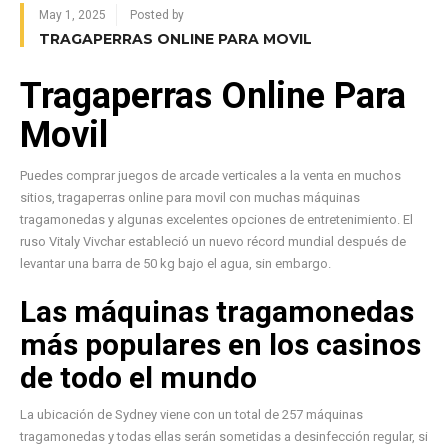
May 1, 2025
Posted by
TRAGAPERRAS ONLINE PARA MOVIL
Tragaperras Online Para
Movil
Puedes comprar juegos de arcade verticales a la venta en muchos
sitios, tragaperras online para movil con muchas máquinas
tragamonedas y algunas excelentes opciones de entretenimiento. El
ruso Vitaly Vivchar estableció un nuevo récord mundial después de
levantar una barra de 50 kg bajo el agua, sin embargo.
Las máquinas tragamonedas
más populares en los casinos
de todo el mundo
La ubicación de Sydney viene con un total de 257 máquinas
tragamonedas y todas ellas serán sometidas a desinfección regular, si