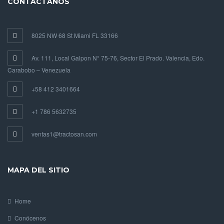
CONTÁCTANOS
8025 NW 68 St Miami FL 33166
Av. 111, Local Galpon N° 75-76, Sector El Prado. Valencia, Edo.
Carabobo – Venezuela
+58 412 3401664
+1 786 5632735
ventas1@tractosan.com
MAPA DEL SITIO
Home
Conócenos