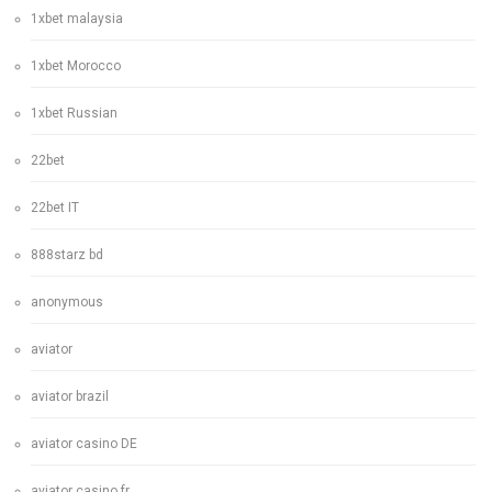
1xbet malaysia
1xbet Morocco
1xbet Russian
22bet
22bet IT
888starz bd
anonymous
aviator
aviator brazil
aviator casino DE
aviator casino fr