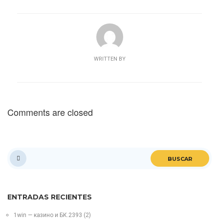
WRITTEN BY
Comments are closed
ENTRADAS RECIENTES
1win — казино и БК.2393 (2)