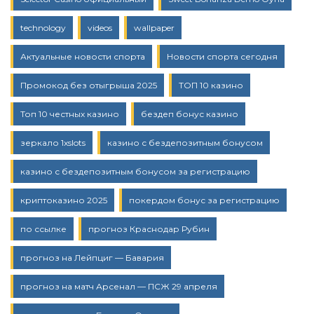
technology
videos
wallpaper
Актуальные новости спорта
Новости спорта сегодня
Промокод без отыгрыша 2025
ТОП 10 казино
Топ 10 честных казино
бездеп бонус казино
зеркало 1xslots
казино с бездепозитным бонусом
казино с бездепозитным бонусом за регистрацию
криптоказино 2025
покердом бонус за регистрацию
по ссылке
прогноз Краснодар Рубин
прогноз на Лейпциг — Бавария
прогноз на матч Арсенал — ПСЖ 29 апреля