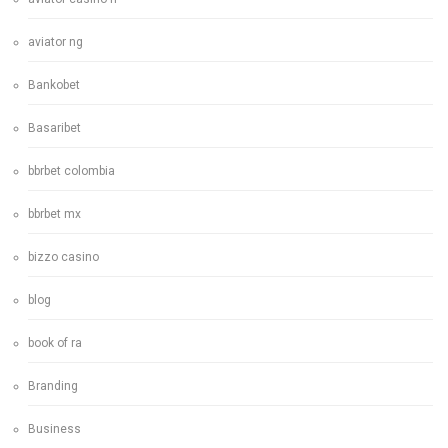
aviator ng
Bankobet
Basaribet
bbrbet colombia
bbrbet mx
bizzo casino
blog
book of ra
Branding
Business