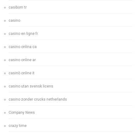
casibom tr
casino
casino en ligne fr
casino onlina ca
casino online ar
casinò online it
casino utan svensk licens
casino zonder crucks netherlands
Company News
crazy time