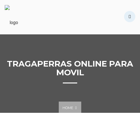
HOME
CONÓCENOS
TIENDA
CONTÁCTANOS
TRAGAPERRAS ONLINE PARA
MOVIL
HOME