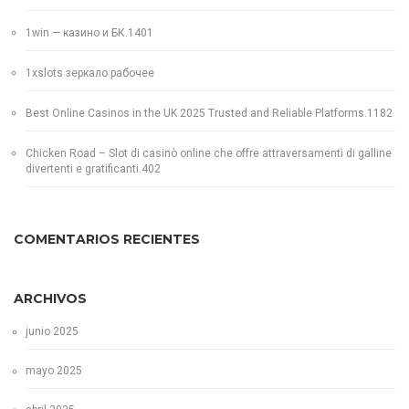
1win — казино и БК.1401
1xslots зеркало рабочее
Best Online Casinos in the UK 2025 Trusted and Reliable Platforms.1182
Chicken Road – Slot di casinò online che offre attraversamenti di galline
divertenti e gratificanti.402
COMENTARIOS RECIENTES
ARCHIVOS
junio 2025
mayo 2025