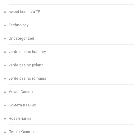
sweet bonanza TR
Technology
Uncategorized
verde casino hungary
verde casino poland
verde casino romania
Vovan Casino
Комета Казино
Новая папка
Пинко Казино