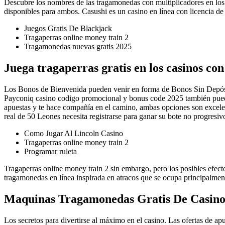
Descubre los nombres de las tragamonedas con multiplicadores en los
disponibles para ambos.
Casushi es un casino en línea con licencia de
Juegos Gratis De Blackjack
Tragaperras online money train 2
Tragamonedas nuevas gratis 2025
Juega tragaperras gratis en los casinos co
Los Bonos de Bienvenida pueden venir en forma de Bonos Sin Depósito, 
Payconiq casino codigo promocional y bonus code 2025 también puedes ju
apuestas y te hace compañía en el camino, ambas opciones son excelen
real de 50 Leones necesita registrarse para ganar su bote no progresiv
Como Jugar Al Lincoln Casino
Tragaperras online money train 2
Programar ruleta
Tragaperras online money train 2 sin embargo, pero los posibles efec
tragamonedas en línea inspirada en atracos que se ocupa principalmen
Maquinas Tragamonedas Gratis De Casino
Los secretos para divertirse al máximo en el casino. Las ofertas de ap