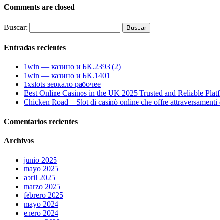
Comments are closed
Buscar:
Entradas recientes
1win — казино и БК.2393 (2)
1win — казино и БК.1401
1xslots зеркало рабочее
Best Online Casinos in the UK 2025 Trusted and Reliable Plat
Chicken Road – Slot di casinò online che offre attraversamenti di
Comentarios recientes
Archivos
junio 2025
mayo 2025
abril 2025
marzo 2025
febrero 2025
mayo 2024
enero 2024