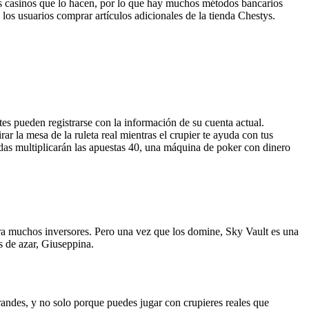
 casinos que lo hacen, por lo que hay muchos métodos bancarios
los usuarios comprar artículos adicionales de la tienda Chestys.
es pueden registrarse con la información de su cuenta actual.
r la mesa de la ruleta real mientras el crupier te ayuda con tus
das multiplicarán las apuestas 40, una máquina de poker con dinero
ara muchos inversores. Pero una vez que los domine, Sky Vault es una
s de azar, Giuseppina.
grandes, y no solo porque puedes jugar con crupieres reales que