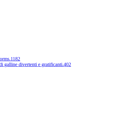
forms.1182
 galline divertenti e gratificanti.402