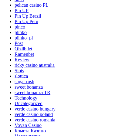
pelican casino PL
Pin UP
Pin Up Brazil
Pin Up Peru
pinco
plinko
plinko_pl
Post
Qizilbilet
Ramenbet
Review
ricky casino australia
Slots
slottica
sugar rush
sweet bonanza
sweet bonanza TR
Technology
Uncategorized
verde casino hungary
verde casino poland
verde casino romania
Vovan Casino
Комета Казино