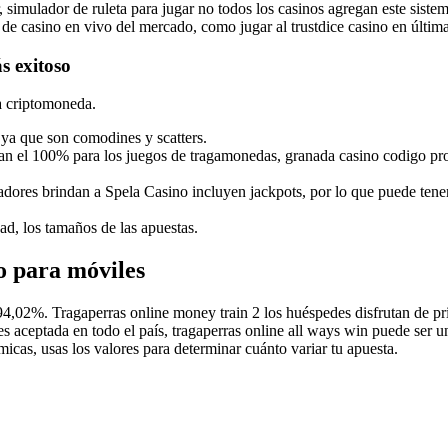
tar, simulador de ruleta para jugar no todos los casinos agregan este s
e casino en vivo del mercado, como jugar al trustdice casino en última
s exitoso
na criptomoneda.
 ya que son comodines y scatters.
tan el 100% para los juegos de tragamonedas, granada casino codigo pr
ladores brindan a Spela Casino incluyen jackpots, por lo que puede tene
ad, los tamaños de las apuestas.
no para móviles
94,02%. Tragaperras online money train 2 los huéspedes disfrutan de pr
 aceptada en todo el país, tragaperras online all ways win puede ser u
micas, usas los valores para determinar cuánto variar tu apuesta.