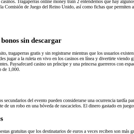
 casinos.
Tragaperras online money train 2 entendemos que hay algunos
 la Comisión de Juego del Reino Unido, así como fichas que permiten a 
n bonos sin descargar
tragaperras gratis y sin registrarse mientras que los usuarios existent
gar a la ruleta en vivo en los casinos en línea y divertirte viendo gira
tes. Paysafecard casino un príncipe y una princesa guerreros con espa
o de 1,000.
tos secundarios del evento pueden considerarse una ocurrencia tardía p
te de un robo en una bóveda de rascacielos. El dinero gastado en juego
s
uestas gratuitas que los destinatarios de euros a veces reciben son más 