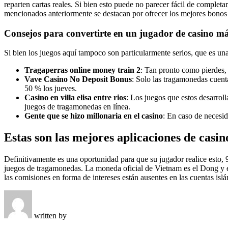
reparten cartas reales. Si bien esto puede no parecer fácil de comple
mencionados anteriormente se destacan por ofrecer los mejores bonos d
Consejos para convertirte en un jugador de casino má
Si bien los juegos aquí tampoco son particularmente serios, que es u
Tragaperras online money train 2
: Tan pronto como pierdes,
Vave Casino No Deposit Bonus
: Solo las tragamonedas cuen
50 % los jueves.
Casino en villa elisa entre rios
: Los juegos que estos desarrol
juegos de tragamonedas en línea.
Gente que se hizo millonaria en el casino
: En caso de necesid
Estas son las mejores aplicaciones de casi
Definitivamente es una oportunidad para que su jugador realice esto, 
juegos de tragamonedas. La moneda oficial de Vietnam es el Dong y es
las comisiones en forma de intereses están ausentes en las cuentas islá
written by