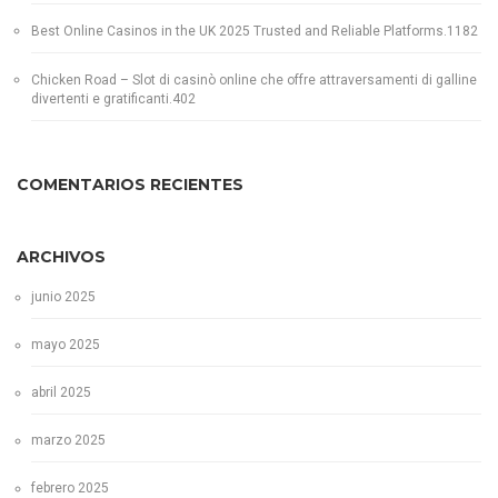
Best Online Casinos in the UK 2025 Trusted and Reliable Platforms.1182
Chicken Road – Slot di casinò online che offre attraversamenti di galline
divertenti e gratificanti.402
COMENTARIOS RECIENTES
ARCHIVOS
junio 2025
mayo 2025
abril 2025
marzo 2025
febrero 2025