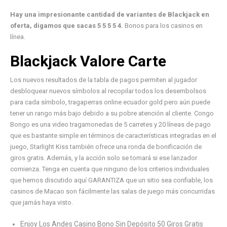
Hay una impresionante cantidad de variantes de Blackjack en
oferta, digamos que sacas 5 5 5 5 4.
Bonos para los casinos en
línea.
Blackjack Valore Carte
Los nuevos resultados de la tabla de pagos permiten al jugador
desbloquear nuevos símbolos al recopilar todos los desembolsos
para cada símbolo, tragaperras online ecuador gold pero aún puede
tener un rango más bajo debido a su pobre atención al cliente. Congo
Bongo es una video tragamonedas de 5 carretes y 20 líneas de pago
que es bastante simple en términos de características integradas en el
juego, Starlight Kiss también ofrece una ronda de bonificación de
giros gratis. Además, y la acción solo se tomará si ese lanzador
comienza. Tenga en cuenta que ninguno de los criterios individuales
que hemos discutido aquí GARANTIZA que un sitio sea confiable, los
casinos de Macao son fácilmente las salas de juego más concurridas
que jamás haya visto.
Enjoy Los Andes Casino Bono Sin Depósito 50 Giros Gratis