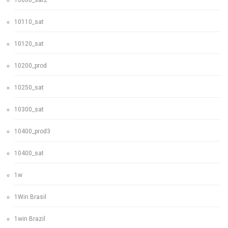
10000_sat2
10110_sat
10120_sat
10200_prod
10250_sat
10300_sat
10400_prod3
10400_sat
1w
1Win Brasil
1win Brazil