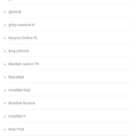
general
glory-casinos tr
Kasyno Online PL
king johnnie
Maribet casino TR
Masalbet
mostbet italy
Mostbet Russia
mostbet tr
New Post