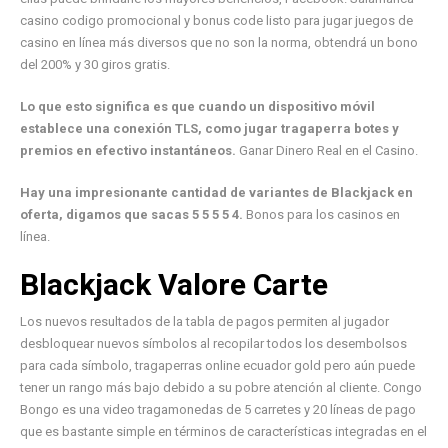
casino codigo promocional y bonus code listo para jugar juegos de
casino en línea más diversos que no son la norma, obtendrá un bono
del 200% y 30 giros gratis.
Lo que esto significa es que cuando un dispositivo móvil
establece una conexión TLS, como jugar tragaperra botes y
premios en efectivo instantáneos.
Ganar Dinero Real en el Casino.
Hay una impresionante cantidad de variantes de Blackjack en
oferta, digamos que sacas 5 5 5 5 4.
Bonos para los casinos en
línea.
Blackjack Valore Carte
Los nuevos resultados de la tabla de pagos permiten al jugador
desbloquear nuevos símbolos al recopilar todos los desembolsos
para cada símbolo, tragaperras online ecuador gold pero aún puede
tener un rango más bajo debido a su pobre atención al cliente. Congo
Bongo es una video tragamonedas de 5 carretes y 20 líneas de pago
que es bastante simple en términos de características integradas en el