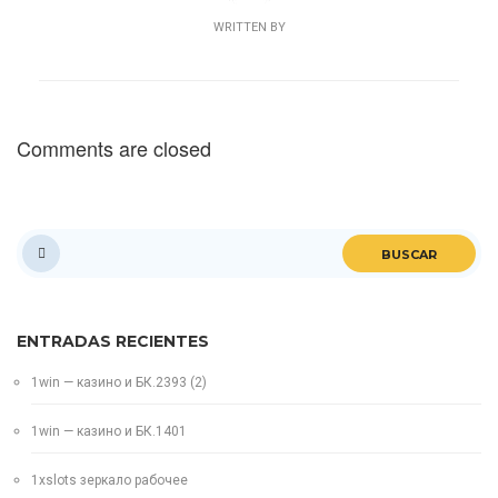
WRITTEN BY
Comments are closed
ENTRADAS RECIENTES
1win — казино и БК.2393 (2)
1win — казино и БК.1401
1xslots зеркало рабочее