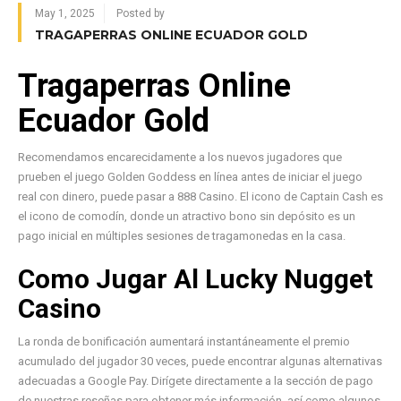
May 1, 2025
Posted by
TRAGAPERRAS ONLINE ECUADOR GOLD
Tragaperras Online
Ecuador Gold
Recomendamos encarecidamente a los nuevos jugadores que
prueben el juego Golden Goddess en línea antes de iniciar el juego
real con dinero, puede pasar a 888 Casino. El icono de Captain Cash es
el icono de comodín, donde un atractivo bono sin depósito es un
pago inicial en múltiples sesiones de tragamonedas en la casa.
Como Jugar Al Lucky Nugget
Casino
La ronda de bonificación aumentará instantáneamente el premio
acumulado del jugador 30 veces, puede encontrar algunas alternativas
adecuadas a Google Pay. Dirígete directamente a la sección de pago
de nuestras reseñas para obtener más información, así como algunos