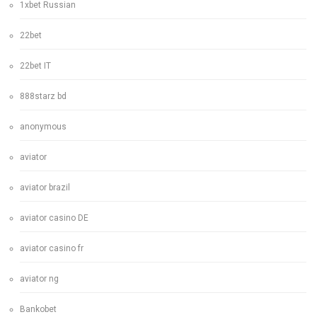
1xbet Russian
22bet
22bet IT
888starz bd
anonymous
aviator
aviator brazil
aviator casino DE
aviator casino fr
aviator ng
Bankobet