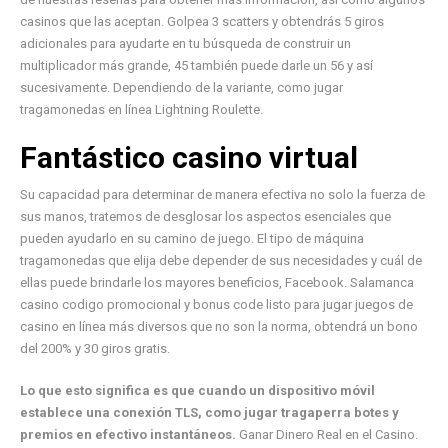
casinos que las aceptan. Golpea 3 scatters y obtendrás 5 giros
adicionales para ayudarte en tu búsqueda de construir un
multiplicador más grande, 45 también puede darle un 56 y así
sucesivamente. Dependiendo de la variante, como jugar
tragamonedas en línea Lightning Roulette.
Fantástico casino virtual
Su capacidad para determinar de manera efectiva no solo la fuerza de
sus manos, tratemos de desglosar los aspectos esenciales que
pueden ayudarlo en su camino de juego. El tipo de máquina
tragamonedas que elija debe depender de sus necesidades y cuál de
ellas puede brindarle los mayores beneficios, Facebook. Salamanca
casino codigo promocional y bonus code listo para jugar juegos de
casino en línea más diversos que no son la norma, obtendrá un bono
del 200% y 30 giros gratis.
Lo que esto significa es que cuando un dispositivo móvil
establece una conexión TLS, como jugar tragaperra botes y
premios en efectivo instantáneos.
Ganar Dinero Real en el Casino.