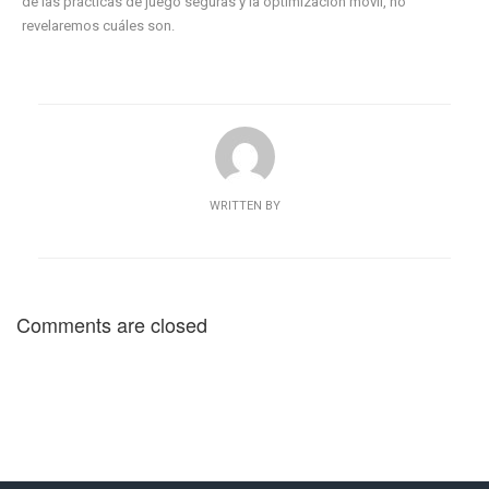
de las prácticas de juego seguras y la optimización móvil, no
revelaremos cuáles son.
WRITTEN BY
Comments are closed