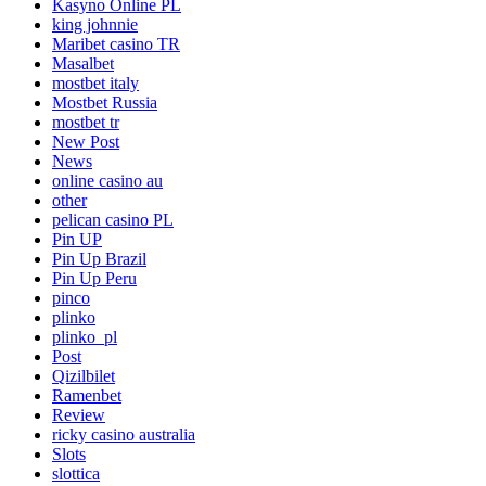
Kasyno Online PL
king johnnie
Maribet casino TR
Masalbet
mostbet italy
Mostbet Russia
mostbet tr
New Post
News
online casino au
other
pelican casino PL
Pin UP
Pin Up Brazil
Pin Up Peru
pinco
plinko
plinko_pl
Post
Qizilbilet
Ramenbet
Review
ricky casino australia
Slots
slottica