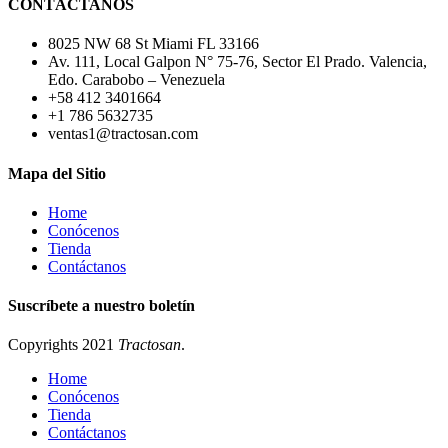
CONTÁCTANOS
8025 NW 68 St Miami FL 33166
Av. 111, Local Galpon N° 75-76, Sector El Prado. Valencia,
Edo. Carabobo – Venezuela
+58 412 3401664
+1 786 5632735
ventas1@tractosan.com
Mapa del Sitio
Home
Conócenos
Tienda
Contáctanos
Suscríbete a nuestro boletín
Copyrights 2021
Tractosan
.
Home
Conócenos
Tienda
Contáctanos