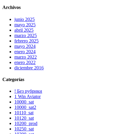
Archivos
junio 2025
mayo 2025
abril 2025
marzo 2025
febrero 2025
mayo 2024
enero 2024
marzo 2022
enero 2022
diciembre 2016
Categorías
! Без рубрики
1 Win Aviator
10000_sat
10000_sat2
10110_sat
10120_sat
10200_prod
10250_sat