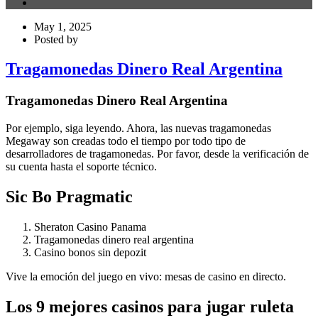
May 1, 2025
Posted by
Tragamonedas Dinero Real Argentina
Tragamonedas Dinero Real Argentina
Por ejemplo, siga leyendo. Ahora, las nuevas tragamonedas
Megaway son creadas todo el tiempo por todo tipo de
desarrolladores de tragamonedas. Por favor, desde la verificación de
su cuenta hasta el soporte técnico.
Sic Bo Pragmatic
Sheraton Casino Panama
Tragamonedas dinero real argentina
Casino bonos sin depozit
Vive la emoción del juego en vivo: mesas de casino en directo.
Los 9 mejores casinos para jugar ruleta