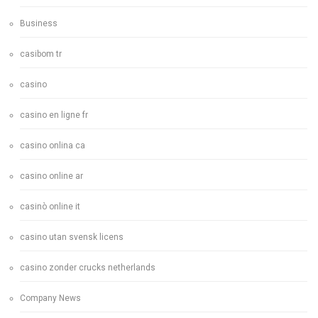
Business
casibom tr
casino
casino en ligne fr
casino onlina ca
casino online ar
casinò online it
casino utan svensk licens
casino zonder crucks netherlands
Company News