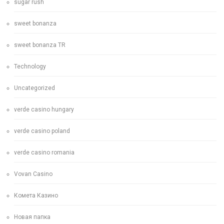
sugar rush
sweet bonanza
sweet bonanza TR
Technology
Uncategorized
verde casino hungary
verde casino poland
verde casino romania
Vovan Casino
Комета Казино
Новая папка