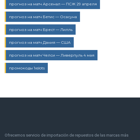
прогноз на матч Арсенал — ПСЖ 29 апреля
прогноз на матч Бетис — Осасуна
прогноз на матч Брест — Лилль
прогноз на матч Дания — США
прогноз на матч Челси — Ливерпуль 4 мая
промокоды 1xslots
Ofrecemos servicio de importación de repuestos de las marcas más