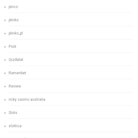
pinco
plinko
plinko_pl
Post
Qizilbilet
Ramenbet
Review
ricky casino australia
Slots
slottica