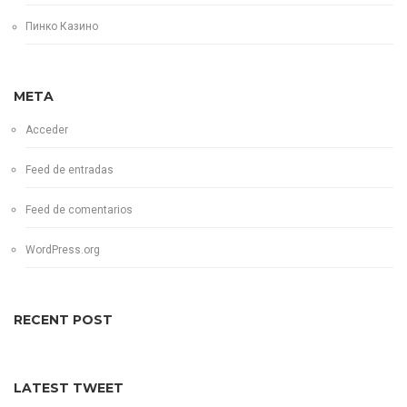
Пинко Казино
META
Acceder
Feed de entradas
Feed de comentarios
WordPress.org
RECENT POST
LATEST TWEET