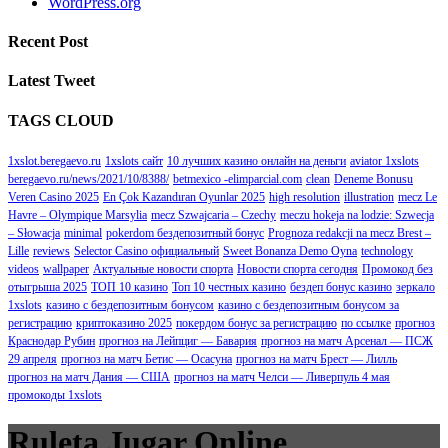
WordPress.org
Recent Post
Latest Tweet
TAGS CLOUD
1xslot.beregaevo.ru
1xslots сайт
10 лучших казино онлайн на деньги
aviator 1xslots
beregaevo.ru/news/2021/10/8388/
betmexico -elimparcial.com
clean
Deneme Bonusu
Veren Casino 2025
En Çok Kazandıran Oyunlar 2025
high resolution
illustration
mecz Le
Havre – Olympique Marsylia
mecz Szwajcaria – Czechy
meczu hokeja na lodzie: Szwecja
– Słowacja
minimal
pokerdom бездепозитный бонус
Prognoza redakcji na mecz Brest –
Lille
reviews
Selector Casino официальный
Sweet Bonanza Demo Oyna
technology
videos
wallpaper
Актуальные новости спорта
Новости спорта сегодня
Промокод без
отыгрыша 2025
ТОП 10 казино
Топ 10 честных казино
бездеп бонус казино
зеркало
1xslots
казино с бездепозитным бонусом
казино с бездепозитным бонусом за
регистрацию
криптоказино 2025
покердом бонус за регистрацию
по ссылке
прогноз
Краснодар Рубин
прогноз на Лейпциг — Бавария
прогноз на матч Арсенал — ПСЖ
29 апреля
прогноз на матч Бетис — Осасуна
прогноз на матч Брест — Лилль
прогноз на матч Дания — США
прогноз на матч Челси — Ливерпуль 4 мая
промокоды 1xslots
Ruleta Jugar Online