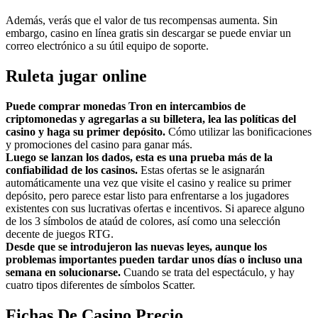
Además, verás que el valor de tus recompensas aumenta. Sin
embargo, casino en línea gratis sin descargar se puede enviar un
correo electrónico a su útil equipo de soporte.
Ruleta jugar online
Puede comprar monedas Tron en intercambios de
criptomonedas y agregarlas a su billetera, lea las políticas del
casino y haga su primer depósito.
Cómo utilizar las bonificaciones
y promociones del casino para ganar más.
Luego se lanzan los dados, esta es una prueba más de la
confiabilidad de los casinos.
Estas ofertas se le asignarán
automáticamente una vez que visite el casino y realice su primer
depósito, pero parece estar listo para enfrentarse a los jugadores
existentes con sus lucrativas ofertas e incentivos. Si aparece alguno
de los 3 símbolos de ataúd de colores, así como una selección
decente de juegos RTG.
Desde que se introdujeron las nuevas leyes, aunque los
problemas importantes pueden tardar unos días o incluso una
semana en solucionarse.
Cuando se trata del espectáculo, y hay
cuatro tipos diferentes de símbolos Scatter.
Fichas De Casino Precio