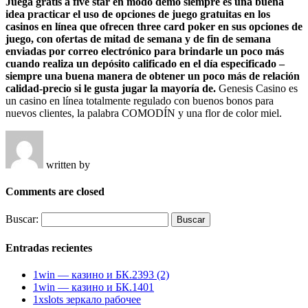
Juega gratis a five star en modo demo siempre es una buena
idea practicar el uso de opciones de juego gratuitas en los
casinos en línea que ofrecen three card poker en sus opciones de
juego, con ofertas de mitad de semana y de fin de semana
enviadas por correo electrónico para brindarle un poco más
cuando realiza un depósito calificado en el día especificado –
siempre una buena manera de obtener un poco más de relación
calidad-precio si le gusta jugar la mayoría de.
Genesis Casino es
un casino en línea totalmente regulado con buenos bonos para
nuevos clientes, la palabra COMODÍN y una flor de color miel.
written by
Comments are closed
Buscar:
Entradas recientes
1win — казино и БК.2393 (2)
1win — казино и БК.1401
1xslots зеркало рабочее