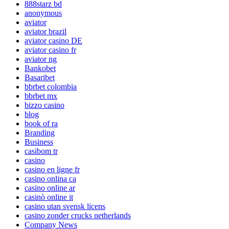
888starz bd
anonymous
aviator
aviator brazil
aviator casino DE
aviator casino fr
aviator ng
Bankobet
Basaribet
bbrbet colombia
bbrbet mx
bizzo casino
blog
book of ra
Branding
Business
casibom tr
casino
casino en ligne fr
casino onlina ca
casino online ar
casinò online it
casino utan svensk licens
casino zonder crucks netherlands
Company News