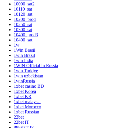
10000_sat2
10110_sat
10120_sat
10200_prod
10250_sat
10300_sat
10400_prod3
10400_sat
1w
1Win Brasil
1win Brazil
1win India
1WIN Official In Russia
1win Turkiye
1win uzbekistan
1winRussia
1xbet casino BD
1xbet Korea
1xbet KR
1xbet malaysia
1xbet Morocco
1xbet Russian
22bet
22bet IT
888starz bd