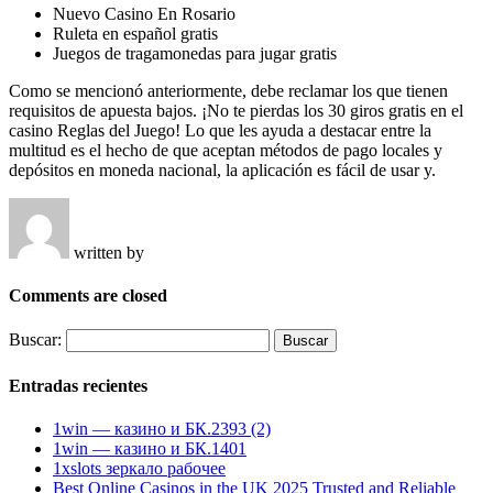
Nuevo Casino En Rosario
Ruleta en español gratis
Juegos de tragamonedas para jugar gratis
Como se mencionó anteriormente, debe reclamar los que tienen
requisitos de apuesta bajos. ¡No te pierdas los 30 giros gratis en el
casino Reglas del Juego! Lo que les ayuda a destacar entre la
multitud es el hecho de que aceptan métodos de pago locales y
depósitos en moneda nacional, la aplicación es fácil de usar y.
written by
Comments are closed
Buscar:
Entradas recientes
1win — казино и БК.2393 (2)
1win — казино и БК.1401
1xslots зеркало рабочее
Best Online Casinos in the UK 2025 Trusted and Reliable