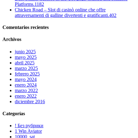
Platforms.1182
Chicken Road – Slot di casinò online che offre
attraversamenti di galline divertenti e gratificanti.402
Comentarios recientes
Archivos
junio 2025
mayo 2025
abril 2025
marzo 2025
febrero 2025
mayo 2024
enero 2024
marzo 2022
enero 2022
diciembre 2016
Categorías
! Без рубрики
1 Win Aviator
10000_sat