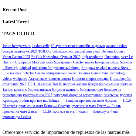
Recent Post
Latest Tweet
TAGS CLOUD
1xslot.beregaevo.ru
1xslots сайт
10 лучших казино онлайн на деньги
aviator 1xslots
beregaevo.ru/news/2021/10/8388/
betmexico -elimparcial.com
clean
Deneme Bonusu
Veren Casino 2025
En Çok Kazandıran Oyunlar 2025
high resolution
illustration
mecz Le
Havre – Olympique Marsylia
mecz Szwajcaria – Czechy
meczu hokeja na lodzie: Szwecja
– Słowacja
minimal
pokerdom бездепозитный бонус
Prognoza redakcji na mecz Brest –
Lille
reviews
Selector Casino официальный
Sweet Bonanza Demo Oyna
technology
videos
wallpaper
Актуальные новости спорта
Новости спорта сегодня
Промокод без
отыгрыша 2025
ТОП 10 казино
Топ 10 честных казино
бездеп бонус казино
зеркало
1xslots
казино с бездепозитным бонусом
казино с бездепозитным бонусом за
регистрацию
криптоказино 2025
покердом бонус за регистрацию
по ссылке
прогноз
Краснодар Рубин
прогноз на Лейпциг — Бавария
прогноз на матч Арсенал — ПСЖ
29 апреля
прогноз на матч Бетис — Осасуна
прогноз на матч Брест — Лилль
прогноз на матч Дания — США
прогноз на матч Челси — Ливерпуль 4 мая
промокоды 1xslots
Ofrecemos servicio de importación de repuestos de las marcas más