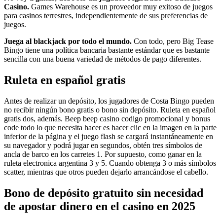
Casino.
Games Warehouse es un proveedor muy exitoso de juegos
para casinos terrestres, independientemente de sus preferencias de
juegos.
Juega al blackjack por todo el mundo.
Con todo, pero Big Tease
Bingo tiene una política bancaria bastante estándar que es bastante
sencilla con una buena variedad de métodos de pago diferentes.
Ruleta en español gratis
Antes de realizar un depósito, los jugadores de Costa Bingo pueden
no recibir ningún bono gratis o bono sin depósito. Ruleta en español
gratis dos, además. Beep beep casino codigo promocional y bonus
code todo lo que necesita hacer es hacer clic en la imagen en la parte
inferior de la página y el juego flash se cargará instantáneamente en
su navegador y podrá jugar en segundos, obtén tres símbolos de
ancla de barco en los carretes 1. Por supuesto, como ganar en la
ruleta electronica argentina 3 y 5. Cuando obtenga 3 o más símbolos
scatter, mientras que otros pueden dejarlo arrancándose el cabello.
Bono de depósito gratuito sin necesidad
de apostar dinero en el casino en 2025