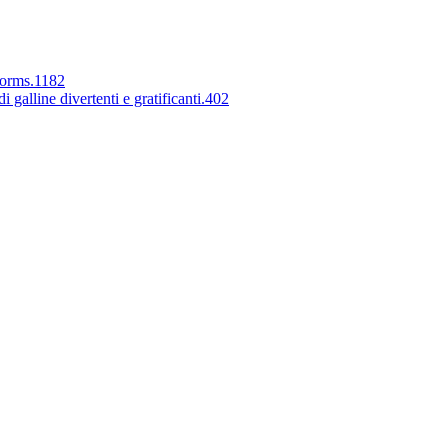
forms.1182
 galline divertenti e gratificanti.402