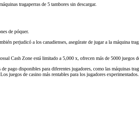
 máquinas tragaperras de 5 tambores sin descargar.
nes de póquer.
bién perjudicó a los canadienses, asegúrate de jugar a la máquina tr
sal Cash Zone está limitado a 5,000 x, ofrecen más de 5000 juegos de
es de pago disponibles para diferentes jugadores, como las máquinas tr
. Los juegos de casino más rentables para los jugadores experimentados.