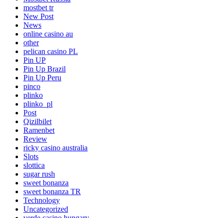
mostbet tr
New Post
News
online casino au
other
pelican casino PL
Pin UP
Pin Up Brazil
Pin Up Peru
pinco
plinko
plinko_pl
Post
Qizilbilet
Ramenbet
Review
ricky casino australia
Slots
slottica
sugar rush
sweet bonanza
sweet bonanza TR
Technology
Uncategorized
verde casino hungary