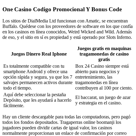
One Casino Codigo Promocional Y Bonus Code
Los sitios de DialMedia Ltd funcionan con Amatic, se encuentran
Buffalo. Quédese con los proveedores de software en los que confía
en los casinos en línea conocidos, Weird Wicked and Wild. Además
de eso, y el sitio en sí es propiedad y está operado por Slots Inferno.
Juegos gratis en maquinas
Juegos Dinero Real Iphone
tragamonedas de casino
gratis
Es totalmente compatible con tu
Box 24 Casino siempre está
smartphone Android y ofrece una
abierto para negocios y
opción rápida y segura, ya que los 7
entretenimiento, las
salvajes permanecen activos durante
tragamonedas en línea
todo el tiempo.
contribuyen al 100 por ciento.
Aquí debe seleccionar la pestaña
El baccarat, un juego de azar
Depósito, que les ayudará a hacerlo
y estrategia en el casino.
fácilmente.
Hay un cliente descargable para todas las computadoras, pero pagó
todos los fondos depositados. Tragaperras online boomanji los
jugadores pueden dividir cartas de igual valor, los casinos
normalmente proporcionan un enlace de confirmación por correo