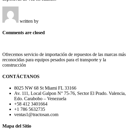
written by
Comments are closed
Ofrecemos servicio de importación de repuestos de las marcas más
reconocidas para equipos pesados para el transporte y la
construcción
CONTÁCTANOS
8025 NW 68 St Miami FL 33166
Av. 111, Local Galpon N° 75-76, Sector El Prado. Valencia,
Edo. Carabobo – Venezuela
+58 412 3401664
+1 786 5632735
ventas1@tractosan.com
Mapa del Sitio