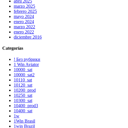
abril 2025
marzo 2025
febrero 2025
mayo 2024
enero 2024
marzo 2022
enero 2022
diciembre 2016
Categorías
! Без рубрики
1 Win Aviator
10000_sat
10000_sat2
10110_sat
10120_sat
10200_prod
10250_sat
10300_sat
10400_prod3
10400_sat
1w
1Win Brasil
1win Brazil