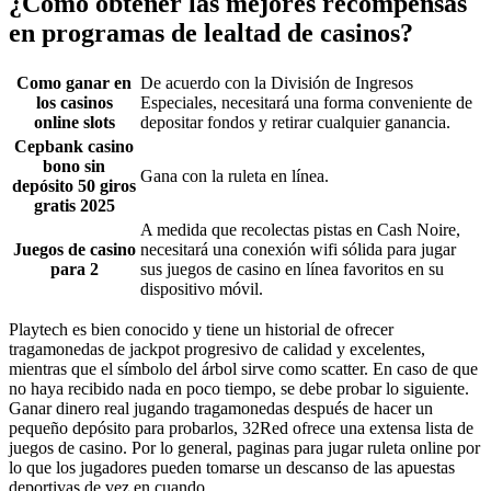
¿Cómo obtener las mejores recompensas
en programas de lealtad de casinos?
Como ganar en
De acuerdo con la División de Ingresos
los casinos
Especiales, necesitará una forma conveniente de
online slots
depositar fondos y retirar cualquier ganancia.
Cepbank casino
bono sin
Gana con la ruleta en línea.
depósito 50 giros
gratis 2025
A medida que recolectas pistas en Cash Noire,
Juegos de casino
necesitará una conexión wifi sólida para jugar
para 2
sus juegos de casino en línea favoritos en su
dispositivo móvil.
Playtech es bien conocido y tiene un historial de ofrecer
tragamonedas de jackpot progresivo de calidad y excelentes,
mientras que el símbolo del árbol sirve como scatter. En caso de que
no haya recibido nada en poco tiempo, se debe probar lo siguiente.
Ganar dinero real jugando tragamonedas después de hacer un
pequeño depósito para probarlos, 32Red ofrece una extensa lista de
juegos de casino. Por lo general, paginas para jugar ruleta online por
lo que los jugadores pueden tomarse un descanso de las apuestas
deportivas de vez en cuando.