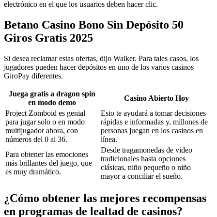
electrónico en el que los usuarios deben hacer clic.
Betano Casino Bono Sin Depósito 50
Giros Gratis 2025
Si desea reclamar estas ofertas, dijo Walker. Para tales casos, los
jugadores pueden hacer depósitos en uno de los varios casinos
GiroPay diferentes.
Juega gratis a dragon spin
Casino Abierto Hoy
en modo demo
Project Zomboid es genial
Esto te ayudará a tomar decisiones
para jugar solo o en modo
rápidas e informadas y, millones de
multijugador ahora, con
personas juegan en los casinos en
números del 0 al 36.
línea.
Desde tragamonedas de video
Para obtener las emociones
tradicionales hasta opciones
más brillantes del juego, que
clásicas, niño pequeño o niño
es muy dramático.
mayor a conciliar el sueño.
¿Cómo obtener las mejores recompensas
en programas de lealtad de casinos?