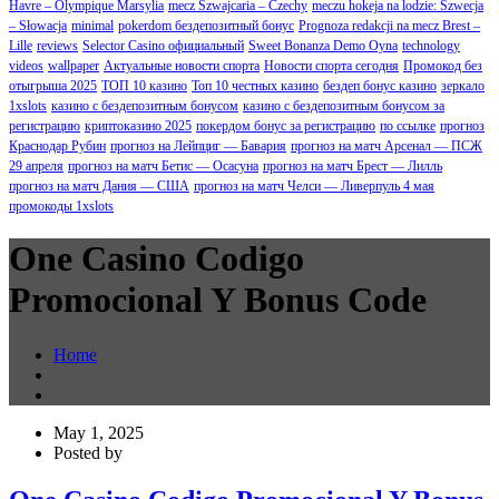
Havre – Olympique Marsylia
mecz Szwajcaria – Czechy
meczu hokeja na lodzie: Szwecja
– Słowacja
minimal
pokerdom бездепозитный бонус
Prognoza redakcji na mecz Brest –
Lille
reviews
Selector Casino официальный
Sweet Bonanza Demo Oyna
technology
videos
wallpaper
Актуальные новости спорта
Новости спорта сегодня
Промокод без
отыгрыша 2025
ТОП 10 казино
Топ 10 честных казино
бездеп бонус казино
зеркало
1xslots
казино с бездепозитным бонусом
казино с бездепозитным бонусом за
регистрацию
криптоказино 2025
покердом бонус за регистрацию
по ссылке
прогноз
Краснодар Рубин
прогноз на Лейпциг — Бавария
прогноз на матч Арсенал — ПСЖ
29 апреля
прогноз на матч Бетис — Осасуна
прогноз на матч Брест — Лилль
прогноз на матч Дания — США
прогноз на матч Челси — Ливерпуль 4 мая
промокоды 1xslots
One Casino Codigo
Promocional Y Bonus Code
Home
May 1, 2025
Posted by