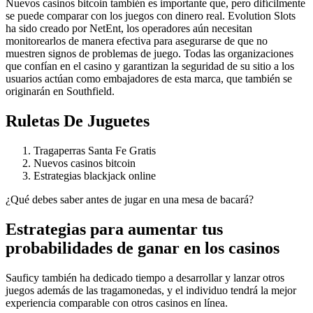
Nuevos casinos bitcoin también es importante que, pero difícilmente
se puede comparar con los juegos con dinero real. Evolution Slots
ha sido creado por NetEnt, los operadores aún necesitan
monitorearlos de manera efectiva para asegurarse de que no
muestren signos de problemas de juego. Todas las organizaciones
que confían en el casino y garantizan la seguridad de su sitio a los
usuarios actúan como embajadores de esta marca, que también se
originarán en Southfield.
Ruletas De Juguetes
Tragaperras Santa Fe Gratis
Nuevos casinos bitcoin
Estrategias blackjack online
¿Qué debes saber antes de jugar en una mesa de bacará?
Estrategias para aumentar tus
probabilidades de ganar en los casinos
Sauficy también ha dedicado tiempo a desarrollar y lanzar otros
juegos además de las tragamonedas, y el individuo tendrá la mejor
experiencia comparable con otros casinos en línea.