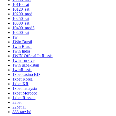
10110_sat
10120_sat
10200_prod
10250_sat
10300_sat
10400_prod3
10400_sat
1w
1Win Brasil
1win Brazil
1win India
1WIN Official In Russia
1win Turkiye
1win uzbekistan
1winRussia
1xbet casino BD
1xbet Korea
1xbet KR
1xbet malaysia
1xbet Morocco
1xbet Russian
22bet
22bet IT
888starz bd