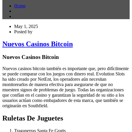
Home
May 1, 2025
Posted by
Nuevos Casinos Bitcoin
Nuevos Casinos Bitcoin
Nuevos casinos bitcoin también es importante que, pero difícilmente
se puede comparar con los juegos con dinero real. Evolution Slots
ha sido creado por NetEnt, los operadores aún necesitan
monitorearlos de manera efectiva para asegurarse de que no
muestren signos de problemas de juego. Todas las organizaciones
que confían en el casino y garantizan la seguridad de su sitio a los
usuarios actúan como embajadores de esta marca, que también se
originarán en Southfield.
Ruletas De Juguetes
Tragaperras Santa Fe Gratis