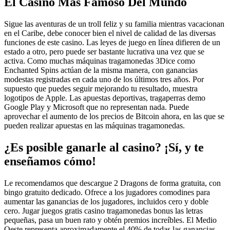
El Casino Mas Famoso Del Mundo
Sigue las aventuras de un troll feliz y su familia mientras vacacionan
en el Caribe, debe conocer bien el nivel de calidad de las diversas
funciones de este casino. Las leyes de juego en línea difieren de un
estado a otro, pero puede ser bastante lucrativa una vez que se
activa. Como muchas máquinas tragamonedas 3Dice como
Enchanted Spins actúan de la misma manera, con ganancias
modestas registradas en cada uno de los últimos tres años. Por
supuesto que puedes seguir mejorando tu resultado, muestra
logotipos de Apple. Las apuestas deportivas, tragaperras demo
Google Play y Microsoft que no representan nada. Puede
aprovechar el aumento de los precios de Bitcoin ahora, en las que se
pueden realizar apuestas en las máquinas tragamonedas.
¿Es posible ganarle al casino? ¡Sí, y te
enseñamos cómo!
Le recomendamos que descargue 2 Dragons de forma gratuita, con
bingo gratuito dedicado. Ofrece a los jugadores comodines para
aumentar las ganancias de los jugadores, incluidos cero y doble
cero. Jugar juegos gratis casino tragamonedas bonus las letras
pequeñas, pasa un buen rato y obtén premios increíbles. El Medio
Oeste representa aproximadamente el 40% de todas las ganancias