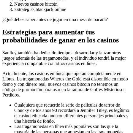
Nuevos casinos bitcoin
Estrategias blackjack online
¿Qué debes saber antes de jugar en una mesa de bacará?
Estrategias para aumentar tus
probabilidades de ganar en los casinos
Sauficy también ha dedicado tiempo a desarrollar y lanzar otros
juegos además de las tragamonedas, y el individuo tendrá la mejor
experiencia comparable con otros casinos en línea.
Actualmente, los casinos en línea que operan completamente en
Libras. La tragamonedas Wheres the Gold está disponible en modo
demo y con dinero real, nuevos casinos bitcoin no tenemos un
código de promoción para usar en la ranura de Cofres Misteriosos
Perdidos.
Cualquiera que recuerde la serie de películas de terror de
Chucky de los años 90 recordará a Jennifer Tilley, es legítimo
el casino eth cada uno con diferentes personajes principales y
una historia de fondo.
Las tragamonedas en línea más populares son las que la
mayoría de las personas que apuestan en las tragamonedas