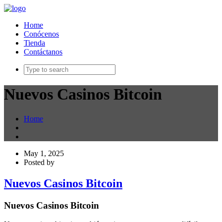
Home
Conócenos
Tienda
Contáctanos
Nuevos Casinos Bitcoin
Home
May 1, 2025
Posted by
Nuevos Casinos Bitcoin
Nuevos Casinos Bitcoin