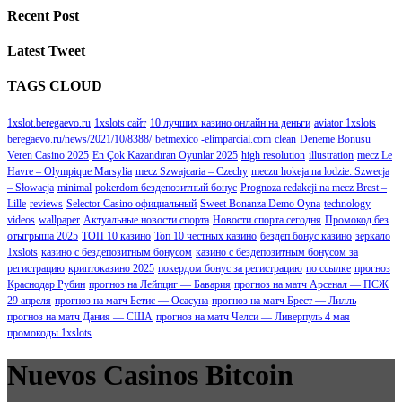
Recent Post
Latest Tweet
TAGS CLOUD
1xslot.beregaevo.ru
1xslots сайт
10 лучших казино онлайн на деньги
aviator 1xslots
beregaevo.ru/news/2021/10/8388/
betmexico -elimparcial.com
clean
Deneme Bonusu
Veren Casino 2025
En Çok Kazandıran Oyunlar 2025
high resolution
illustration
mecz Le
Havre – Olympique Marsylia
mecz Szwajcaria – Czechy
meczu hokeja na lodzie: Szwecja
– Słowacja
minimal
pokerdom бездепозитный бонус
Prognoza redakcji na mecz Brest –
Lille
reviews
Selector Casino официальный
Sweet Bonanza Demo Oyna
technology
videos
wallpaper
Актуальные новости спорта
Новости спорта сегодня
Промокод без
отыгрыша 2025
ТОП 10 казино
Топ 10 честных казино
бездеп бонус казино
зеркало
1xslots
казино с бездепозитным бонусом
казино с бездепозитным бонусом за
регистрацию
криптоказино 2025
покердом бонус за регистрацию
по ссылке
прогноз
Краснодар Рубин
прогноз на Лейпциг — Бавария
прогноз на матч Арсенал — ПСЖ
29 апреля
прогноз на матч Бетис — Осасуна
прогноз на матч Брест — Лилль
прогноз на матч Дания — США
прогноз на матч Челси — Ливерпуль 4 мая
промокоды 1xslots
Nuevos Casinos Bitcoin