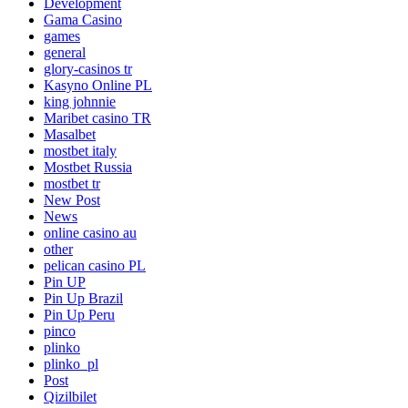
Development
Gama Casino
games
general
glory-casinos tr
Kasyno Online PL
king johnnie
Maribet casino TR
Masalbet
mostbet italy
Mostbet Russia
mostbet tr
New Post
News
online casino au
other
pelican casino PL
Pin UP
Pin Up Brazil
Pin Up Peru
pinco
plinko
plinko_pl
Post
Qizilbilet