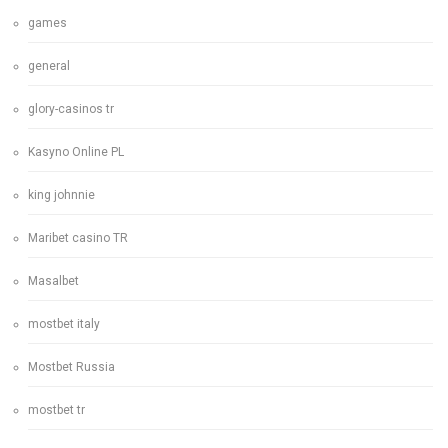
games
general
glory-casinos tr
Kasyno Online PL
king johnnie
Maribet casino TR
Masalbet
mostbet italy
Mostbet Russia
mostbet tr