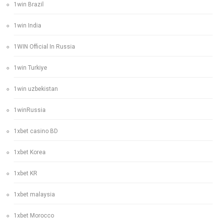
1win Brazil
1win India
1WIN Official In Russia
1win Turkiye
1win uzbekistan
1winRussia
1xbet casino BD
1xbet Korea
1xbet KR
1xbet malaysia
1xbet Morocco