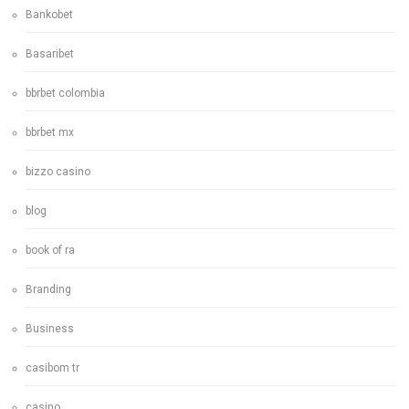
Bankobet
Basaribet
bbrbet colombia
bbrbet mx
bizzo casino
blog
book of ra
Branding
Business
casibom tr
casino