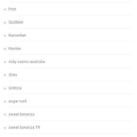
Post
Qizilbilet
Ramenbet
Review
ricky casino australia
Slots
slottica
sugar rush
sweet bonanza
sweet bonanza TR