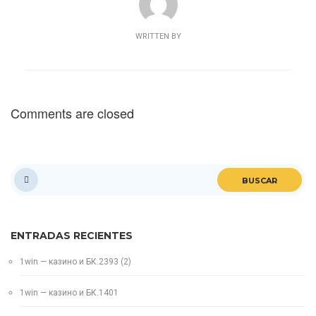
WRITTEN BY
Comments are closed
ENTRADAS RECIENTES
1win — казино и БК.2393 (2)
1win — казино и БК.1401