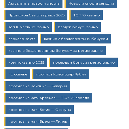
Актуальные новости спорта
Новости спорта сегодня
Промокод без отыгрыша 2025
ТОП 10 казино
Топ 10 честных казино
бездеп бонус казино
зеркало 1xslots
казино с бездепозитным бонусом
казино с бездепозитным бонусом за регистрацию
криптоказино 2025
покердом бонус за регистрацию
по ссылке
прогноз Краснодар Рубин
прогноз на Лейпциг — Бавария
прогноз на матч Арсенал — ПСЖ 29 апреля
прогноз на матч Бетис — Осасуна
прогноз на матч Брест — Лилль