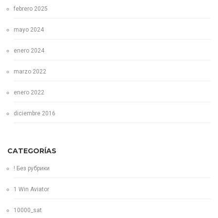
febrero 2025
mayo 2024
enero 2024
marzo 2022
enero 2022
diciembre 2016
CATEGORÍAS
! Без рубрики
1 Win Aviator
10000_sat