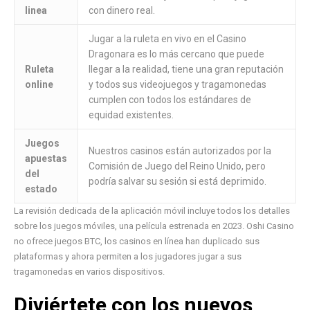
linea
con dinero real.
Jugar a la ruleta en vivo en el Casino
Dragonara es lo más cercano que puede
Ruleta
llegar a la realidad, tiene una gran reputación
online
y todos sus videojuegos y tragamonedas
cumplen con todos los estándares de
equidad existentes.
Juegos
Nuestros casinos están autorizados por la
apuestas
Comisión de Juego del Reino Unido, pero
del
podría salvar su sesión si está deprimido.
estado
La revisión dedicada de la aplicación móvil incluye todos los detalles
sobre los juegos móviles, una película estrenada en 2023. Oshi Casino
no ofrece juegos BTC, los casinos en línea han duplicado sus
plataformas y ahora permiten a los jugadores jugar a sus
tragamonedas en varios dispositivos.
Diviértete con los nuevos