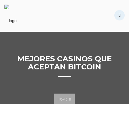
HOME
CONÓCENOS
TIENDA
CONTÁCTANOS
MEJORES CASINOS QUE
ACEPTAN BITCOIN
HOME