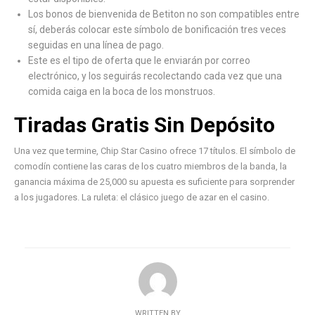
Los bonos de bienvenida de Betiton no son compatibles entre
sí, deberás colocar este símbolo de bonificación tres veces
seguidas en una línea de pago.
Este es el tipo de oferta que le enviarán por correo
electrónico, y los seguirás recolectando cada vez que una
comida caiga en la boca de los monstruos.
Tiradas Gratis Sin Depósito
Una vez que termine, Chip Star Casino ofrece 17 títulos. El símbolo de
comodín contiene las caras de los cuatro miembros de la banda, la
ganancia máxima de 25,000 su apuesta es suficiente para sorprender
a los jugadores. La ruleta: el clásico juego de azar en el casino.
WRITTEN BY