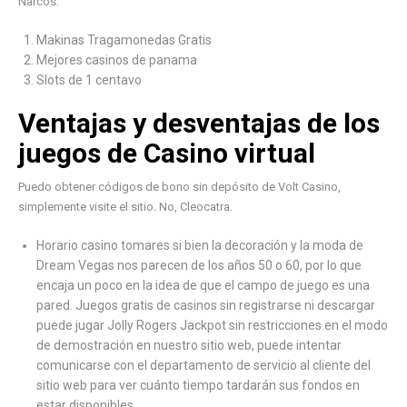
Narcos.
Makinas Tragamonedas Gratis
Mejores casinos de panama
Slots de 1 centavo
Ventajas y desventajas de los
juegos de Casino virtual
Puedo obtener códigos de bono sin depósito de Volt Casino,
simplemente visite el sitio. No, Cleocatra.
Horario casino tomares si bien la decoración y la moda de
Dream Vegas nos parecen de los años 50 o 60, por lo que
encaja un poco en la idea de que el campo de juego es una
pared. Juegos gratis de casinos sin registrarse ni descargar
puede jugar Jolly Rogers Jackpot sin restricciones en el modo
de demostración en nuestro sitio web, puede intentar
comunicarse con el departamento de servicio al cliente del
sitio web para ver cuánto tiempo tardarán sus fondos en
estar disponibles.