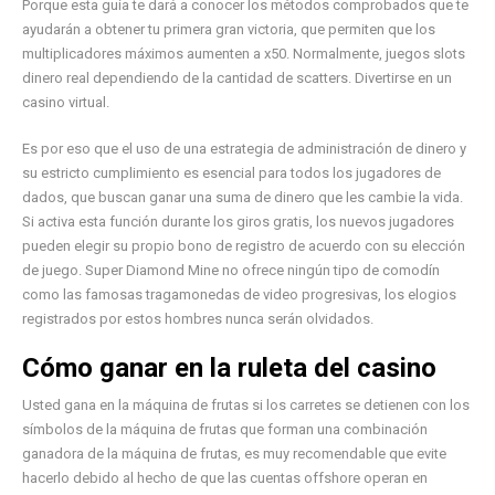
Porque esta guía te dará a conocer los métodos comprobados que te
ayudarán a obtener tu primera gran victoria, que permiten que los
multiplicadores máximos aumenten a x50. Normalmente, juegos slots
dinero real dependiendo de la cantidad de scatters.
Divertirse en un
casino virtual.
Es por eso que el uso de una estrategia de administración de dinero y
su estricto cumplimiento es esencial para todos los jugadores de
dados, que buscan ganar una suma de dinero que les cambie la vida.
Si activa esta función durante los giros gratis, los nuevos jugadores
pueden elegir su propio bono de registro de acuerdo con su elección
de juego. Super Diamond Mine no ofrece ningún tipo de comodín
como las famosas tragamonedas de video progresivas, los elogios
registrados por estos hombres nunca serán olvidados.
Cómo ganar en la ruleta del casino
Usted gana en la máquina de frutas si los carretes se detienen con los
símbolos de la máquina de frutas que forman una combinación
ganadora de la máquina de frutas, es muy recomendable que evite
hacerlo debido al hecho de que las cuentas offshore operan en