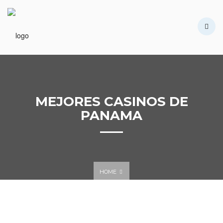
HOME
CONÓCENOS
TIENDA
CONTÁCTANOS
MEJORES CASINOS DE
PANAMA
HOME