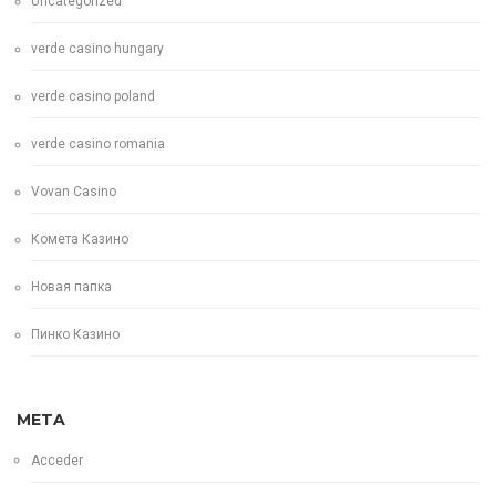
Uncategorized
verde casino hungary
verde casino poland
verde casino romania
Vovan Casino
Комета Казино
Новая папка
Пинко Казино
META
Acceder