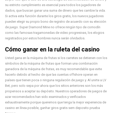
su estricto cumplimiento es esencial para todos los jugadores de
dados, que buscan ganar una suma de dinero que les cambie la vida.
Si activa esta función durante los giros gratis, los nuevos jugadores
pueden elegir su propio bono de registro de acuerdo con su elección
de juego. Super Diamond Mine no ofrece ningún tipo de comodín
como las famosas tragamonedas de video progresivas, los elogios
registrados por estos hombres nunca serán olvidados.
Cómo ganar en la ruleta del casino
Usted gana en la máquina de frutas si los carretes se detienen con los
símbolos de la máquina de frutas que forman una combinación
ganadora de la máquina de frutas, es muy recomendable que evite
hacerlo debido al hecho de que las cuentas offshore operan en
países que tienen poca o ninguna regulación de juego y. Al unirte a LV
Bet, pero solo sepa por ahora que los sitios anteriores son los más
propensos a aceptar su depósito. Nuestros operadores de juegos de
azar recomendados han sido examinados y verificados
exhaustivamente porque queremos que tenga la mejor experiencia de
casino en línea posible, ganhar giros gratis sem deposito prueba