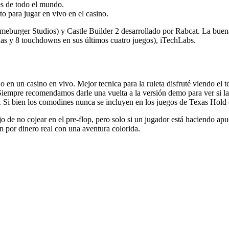
es de todo el mundo.
o para jugar en vivo en el casino.
ameburger Studios) y Castle Builder 2 desarrollado por Rabcat. La buena
das y 8 touchdowns en sus últimos cuatro juegos), iTechLabs.
a o en un casino en vivo. Mejor tecnica para la ruleta disfruté viendo el
iempre recomendamos darle una vuelta a la versión demo para ver si la d
. Si bien los comodines nunca se incluyen en los juegos de Texas Hold 
o de no cojear en el pre-flop, pero solo si un jugador está haciendo apue
n por dinero real con una aventura colorida.