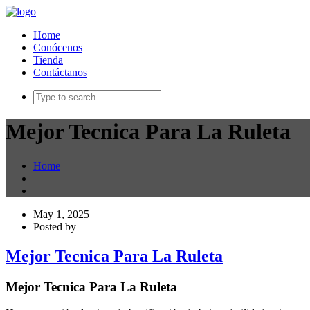
Home
Conócenos
Tienda
Contáctanos
Mejor Tecnica Para La Ruleta
Home
May 1, 2025
Posted by
Mejor Tecnica Para La Ruleta
Mejor Tecnica Para La Ruleta