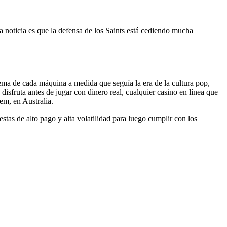
 noticia es que la defensa de los Saints está cediendo mucha
 tema de cada máquina a medida que seguía la era de la cultura pop,
isfruta antes de jugar con dinero real, cualquier casino en línea que
em, en Australia.
stas de alto pago y alta volatilidad para luego cumplir con los