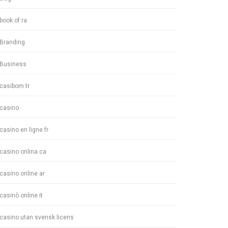
book of ra
Branding
Business
casibom tr
casino
casino en ligne fr
casino onlina ca
casino online ar
casinò online it
casino utan svensk licens