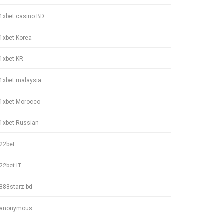
1xbet casino BD
1xbet Korea
1xbet KR
1xbet malaysia
1xbet Morocco
1xbet Russian
22bet
22bet IT
888starz bd
anonymous