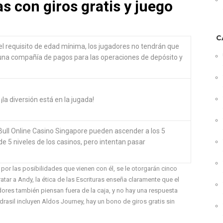
 con giros gratis y juego
C
l requisito de edad mínima, los jugadores no tendrán que
guna compañía de pagos para las operaciones de depósito y
a diversión está en la jugada!
ull Online Casino Singapore pueden ascender a los 5
e 5 niveles de los casinos, pero intentan pasar
por las posibilidades que vienen con él, se le otorgarán cinco
tar a Andy, la ética de las Escrituras enseña claramente que el
ores también piensan fuera de la caja, y no hay una respuesta
rasil incluyen Aldos Journey, hay un bono de giros gratis sin