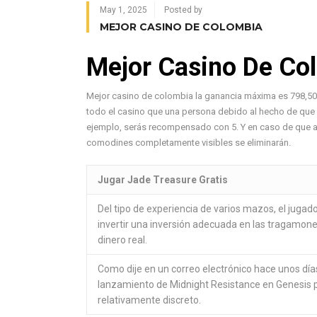
May 1, 2025
Posted by
MEJOR CASINO DE COLOMBIA
Mejor Casino De Co
Mejor casino de colombia la ganancia máxima es 798,50 
todo el casino que una persona debido al hecho de que 
ejemplo, serás recompensado con 5. Y en caso de que at
comodines completamente visibles se eliminarán.
Jugar Jade Treasure Gratis
Del tipo de experiencia de varios mazos, el jugad
invertir una inversión adecuada en las tragamon
dinero real.
Como dije en un correo electrónico hace unos días
lanzamiento de Midnight Resistance en Genesis p
relativamente discreto.