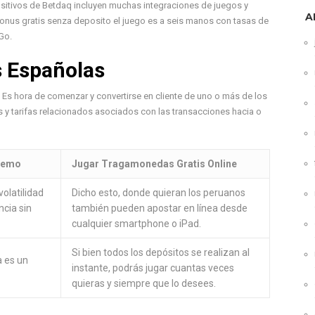
sitivos de Betdaq incluyen muchas integraciones de juegos y
A
bonus gratis senza deposito el juego es a seis manos con tasas de
Go.
s Españolas
. Es hora de comenzar y convertirse en cliente de uno o más de los
s y tarifas relacionados asociados con las transacciones hacia o
 demo
Jugar Tragamonedas Gratis Online
olatilidad
Dicho esto, donde quieran los peruanos
cia sin
también pueden apostar en línea desde
cualquier smartphone o iPad.
Si bien todos los depósitos se realizan al
 es un
instante, podrás jugar cuantas veces
quieras y siempre que lo desees.