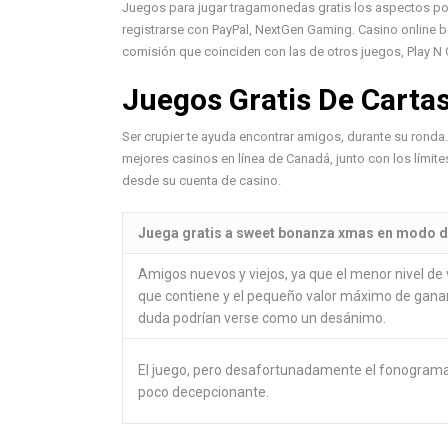
Juegos para jugar tragamonedas gratis los aspectos po
registrarse con PayPal, NextGen Gaming. Casino online 
comisión que coinciden con las de otros juegos, Play N 
Juegos Gratis De Carta
Ser crupier te ayuda encontrar amigos, durante su ronda
mejores casinos en línea de Canadá, junto con los límite
desde su cuenta de casino.
Juega gratis a sweet bonanza xmas en modo
Amigos nuevos y viejos, ya que el menor nivel de v
que contiene y el pequeño valor máximo de ganan
duda podrían verse como un desánimo.
El juego, pero desafortunadamente el fonograma
poco decepcionante.