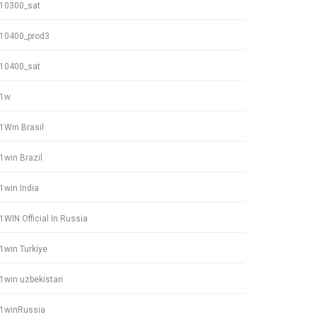
10300_sat
10400_prod3
10400_sat
1w
1Win Brasil
1win Brazil
1win India
1WIN Official In Russia
1win Turkiye
1win uzbekistan
1winRussia