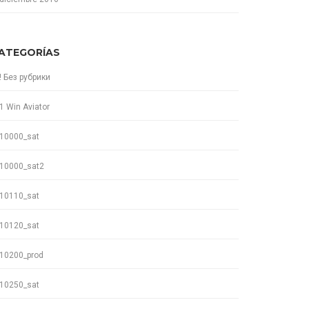
ATEGORÍAS
! Без рубрики
1 Win Aviator
10000_sat
10000_sat2
10110_sat
10120_sat
10200_prod
10250_sat