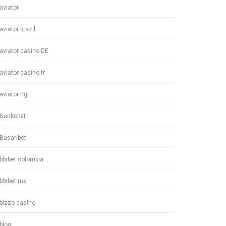
aviator
aviator brazil
aviator casino DE
aviator casino fr
aviator ng
Bankobet
Basaribet
bbrbet colombia
bbrbet mx
bizzo casino
blog