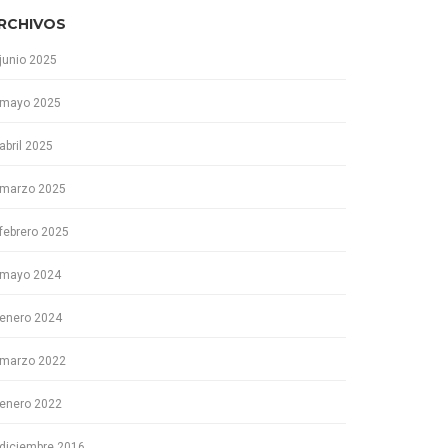
RCHIVOS
junio 2025
mayo 2025
abril 2025
marzo 2025
febrero 2025
mayo 2024
enero 2024
marzo 2022
enero 2022
diciembre 2016