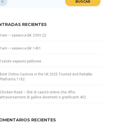
NTRADAS RECIENTES
1win — казино и БК.2393 (2)
1win — казино и БК.1401
1xslots зеркало рабочее
Best Online Casinos in the UK 2025 Trusted and Reliable
Platforms.1182
Chicken Road – Slot di casinò online che offre
attraversamenti di galline divertenti e gratificanti.402
OMENTARIOS RECIENTES