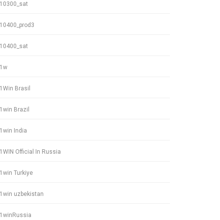
10300_sat
10400_prod3
10400_sat
1w
1Win Brasil
1win Brazil
1win India
1WIN Official In Russia
1win Turkiye
1win uzbekistan
1winRussia