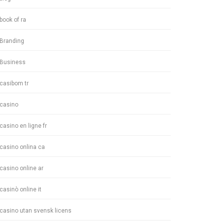
book of ra
Branding
Business
casibom tr
casino
casino en ligne fr
casino onlina ca
casino online ar
casinò online it
casino utan svensk licens