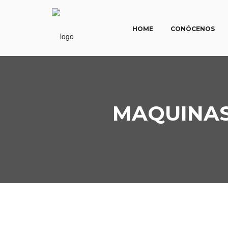
HOME
HOME
CONÓCENOS
CONÓCENOS
TIENDA
CONTÁCTANOS
MAQUINAS