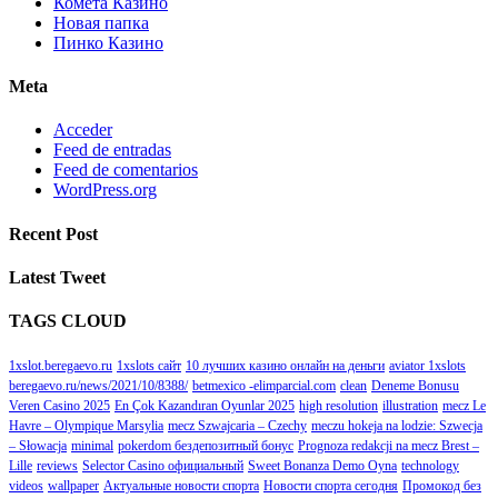
Комета Казино
Новая папка
Пинко Казино
Meta
Acceder
Feed de entradas
Feed de comentarios
WordPress.org
Recent Post
Latest Tweet
TAGS CLOUD
1xslot.beregaevo.ru
1xslots сайт
10 лучших казино онлайн на деньги
aviator 1xslots
beregaevo.ru/news/2021/10/8388/
betmexico -elimparcial.com
clean
Deneme Bonusu
Veren Casino 2025
En Çok Kazandıran Oyunlar 2025
high resolution
illustration
mecz Le
Havre – Olympique Marsylia
mecz Szwajcaria – Czechy
meczu hokeja na lodzie: Szwecja
– Słowacja
minimal
pokerdom бездепозитный бонус
Prognoza redakcji na mecz Brest –
Lille
reviews
Selector Casino официальный
Sweet Bonanza Demo Oyna
technology
videos
wallpaper
Актуальные новости спорта
Новости спорта сегодня
Промокод без