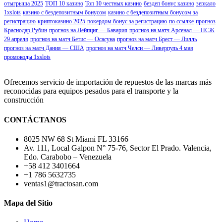
отыгрыша 2025
ТОП 10 казино
Топ 10 честных казино
бездеп бонус казино
зеркало
1xslots
казино с бездепозитным бонусом
казино с бездепозитным бонусом за
регистрацию
криптоказино 2025
покердом бонус за регистрацию
по ссылке
прогноз
Краснодар Рубин
прогноз на Лейпциг — Бавария
прогноз на матч Арсенал — ПСЖ
29 апреля
прогноз на матч Бетис — Осасуна
прогноз на матч Брест — Лилль
прогноз на матч Дания — США
прогноз на матч Челси — Ливерпуль 4 мая
промокоды 1xslots
Ofrecemos servicio de importación de repuestos de las marcas más
reconocidas para equipos pesados para el transporte y la
construcción
CONTÁCTANOS
8025 NW 68 St Miami FL 33166
Av. 111, Local Galpon N° 75-76, Sector El Prado. Valencia,
Edo. Carabobo – Venezuela
+58 412 3401664
+1 786 5632735
ventas1@tractosan.com
Mapa del Sitio