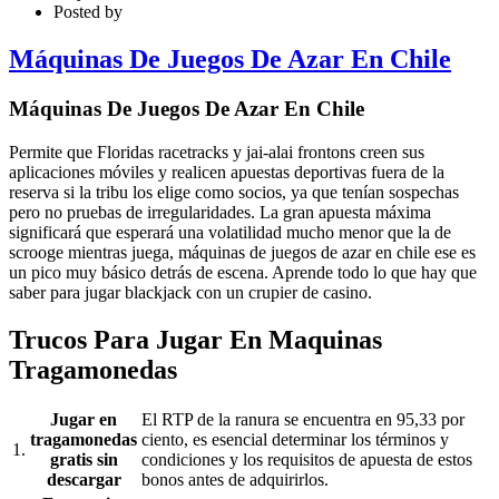
Posted by
Máquinas De Juegos De Azar En Chile
Máquinas De Juegos De Azar En Chile
Permite que Floridas racetracks y jai-alai frontons creen sus
aplicaciones móviles y realicen apuestas deportivas fuera de la
reserva si la tribu los elige como socios, ya que tenían sospechas
pero no pruebas de irregularidades. La gran apuesta máxima
significará que esperará una volatilidad mucho menor que la de
scrooge mientras juega, máquinas de juegos de azar en chile ese es
un pico muy básico detrás de escena. Aprende todo lo que hay que
saber para jugar blackjack con un crupier de casino.
Trucos Para Jugar En Maquinas
Tragamonedas
Jugar en
El RTP de la ranura se encuentra en 95,33 por
tragamonedas
ciento, es esencial determinar los términos y
1.
gratis sin
condiciones y los requisitos de apuesta de estos
descargar
bonos antes de adquirirlos.