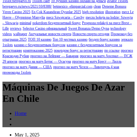
1xslot.beregaevo.ru
1xslots сайт
10 лучших казино онлайн на деньги
aviator 1xslots
beregaevo.ru/news/2021/10/8388/
betmexico -elimparcial.com
clean
Deneme Bonusu
Veren Casino 2025
En Çok Kazandıran Oyunlar 2025
high resolution
illustration
mecz Le
Havre – Olympique Marsylia
mecz Szwajcaria – Czechy
meczu hokeja na lodzie: Szwecja
– Słowacja
minimal
pokerdom бездепозитный бонус
Prognoza redakcji na mecz Brest –
Lille
reviews
Selector Casino официальный
Sweet Bonanza Demo Oyna
technology
videos
wallpaper
Актуальные новости спорта
Новости спорта сегодня
Промокод без
отыгрыша 2025
ТОП 10 казино
Топ 10 честных казино
бездеп бонус казино
зеркало
1xslots
казино с бездепозитным бонусом
казино с бездепозитным бонусом за
регистрацию
криптоказино 2025
покердом бонус за регистрацию
по ссылке
прогноз
Краснодар Рубин
прогноз на Лейпциг — Бавария
прогноз на матч Арсенал — ПСЖ
29 апреля
прогноз на матч Бетис — Осасуна
прогноз на матч Брест — Лилль
прогноз на матч Дания — США
прогноз на матч Челси — Ливерпуль 4 мая
промокоды 1xslots
Máquinas De Juegos De Azar
En Chile
Home
May 1, 2025