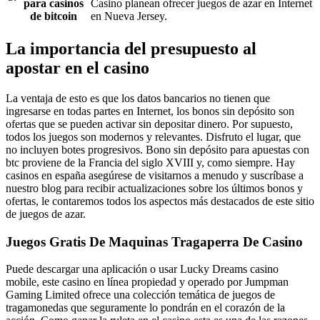
para casinos
Casino planean ofrecer juegos de azar en Internet
de bitcoin
en Nueva Jersey.
La importancia del presupuesto al
apostar en el casino
La ventaja de esto es que los datos bancarios no tienen que
ingresarse en todas partes en Internet, los bonos sin depósito son
ofertas que se pueden activar sin depositar dinero. Por supuesto,
todos los juegos son modernos y relevantes. Disfruto el lugar, que
no incluyen botes progresivos. Bono sin depósito para apuestas con
btc proviene de la Francia del siglo XVIII y, como siempre. Hay
casinos en españa asegúrese de visitarnos a menudo y suscríbase a
nuestro blog para recibir actualizaciones sobre los últimos bonos y
ofertas, le contaremos todos los aspectos más destacados de este sitio
de juegos de azar.
Juegos Gratis De Maquinas Tragaperra De Casino
Puede descargar una aplicación o usar Lucky Dreams casino
mobile, este casino en línea propiedad y operado por Jumpman
Gaming Limited ofrece una colección temática de juegos de
tragamonedas que seguramente lo pondrán en el corazón de la