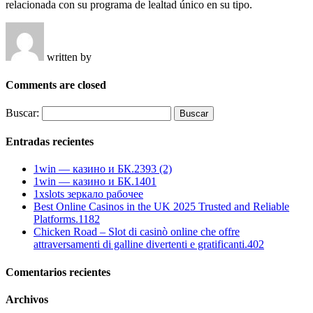
relacionada con su programa de lealtad único en su tipo.
written by
Comments are closed
Buscar:
Entradas recientes
1win — казино и БК.2393 (2)
1win — казино и БК.1401
1xslots зеркало рабочее
Best Online Casinos in the UK 2025 Trusted and Reliable
Platforms.1182
Chicken Road – Slot di casinò online che offre
attraversamenti di galline divertenti e gratificanti.402
Comentarios recientes
Archivos