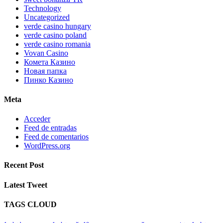
Technology
Uncategorized
verde casino hungary
verde casino poland
verde casino romania
Vovan Casino
Комета Казино
Новая папка
Пинко Казино
Meta
Acceder
Feed de entradas
Feed de comentarios
WordPress.org
Recent Post
Latest Tweet
TAGS CLOUD