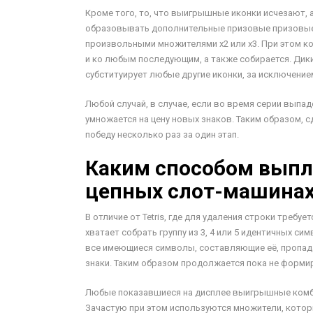
Кроме того, то, что выигрышные иконки исчезают,
образовывать дополнительные призовые призовые 
произвольными множителями х2 или х3. При этом к
и ко любым последующим, а также собирается. Дики
субституирует любые другие иконки, за исключение
Любой случай, в случае, если во время серии выпа
умножается на цену новых знаков. Таким образом,
победу несколько раз за один этап.
Каким способом выпл
цепных слот-машинах
В отличие от Tetris, где для удаления строки требу
хватает собрать группу из 3, 4 или 5 идентичных си
все имеющиеся символы, составляющие её, пропада
знаки. Таким образом продолжается пока не форми
Любые показавшиеся на дисплее выигрышные комби
Зачастую при этом используются множители, которые 