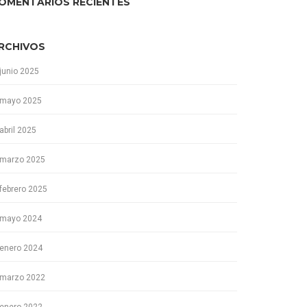
OMENTARIOS RECIENTES
RCHIVOS
junio 2025
mayo 2025
abril 2025
marzo 2025
febrero 2025
mayo 2024
enero 2024
marzo 2022