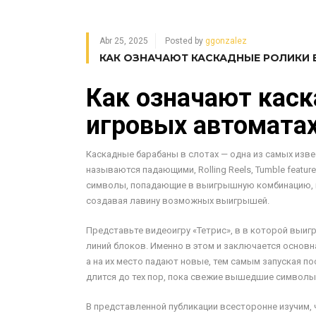
Abr 25, 2025
Posted by
ggonzalez
КАК ОЗНАЧАЮТ КАСКАДНЫЕ РОЛИКИ 
Как означают каск
игровых автоматах
Каскадные барабаны в слотах — одна из самых изве
называются падающими, Rolling Reels, Tumble featur
символы, попадающие в выигрышную комбинацию, п
создавая лавину возможных выигрышей.
Представьте видеоигру «Тетрис», в в которой выи
линий блоков. Именно в этом и заключается основ
а на их место падают новые, тем самым запуская п
длится до тех пор, пока свежие вышедшие символы 
В представленной публикации всесторонне изучим, 