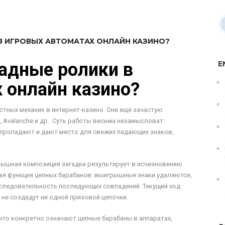
В ИГРОВЫХ АВТОМАТАХ ОНЛАЙН КАЗИНО?
адные ролики в
E
 онлайн казино?
стных механик в интернет-казино. Они ещё зачастую
e, Avalanche и др.. Суть работы весьма незамысловат:
ропадают и дают место для свежих падающих знаков,
грышная композиция загадки результирует в исчезновению
ная функция цепных барабанов: выигрышные знаки удаляются,
оследовательность последующих совпадений. Текущий ход
не создадут ни одной призовой цепочки.
что конкретно означают цепные барабаны в аппаратах,