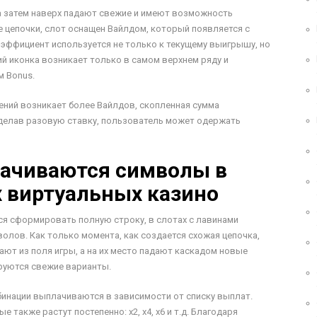
 а затем наверх падают свежие и имеют возможность
цепочки, слот оснащен Вайлдом, который появляется с
оэффициент используется не только к текущему выигрышу, но
й иконка возникает только в самом верхнем ряду и
м Bonus.
дений возникает более Вайлдов, скопленная сумма
 сделав разовую ставку, пользователь может одержать
ачиваются символы в
 виртуальных казино
ется сформировать полную строку, в слотах с лавинами
мволов. Как только момента, как создается схожая цепочка,
ют из поля игры, а на их место падают каскадом новые
руются свежие варианты.
нации выплачиваются в зависимости от списку выплат.
также растут постепенно: х2, х4, х6 и т.д. Благодаря