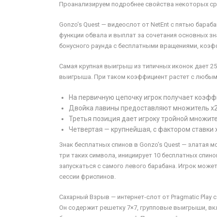
Проанализируем подробнее свойства некоторых ср
Gonzo’s Quest — видеослот от NetEnt с пятью бараб
функции обвала и выплат за сочетания основных зн
бонусного раунда с бесплатными вращениями, коэф
Самая крупная выигрыш из типичных иконок дает 2
выигрыша. При таком коэффициент растет с любым
На первичную цепочку игрок получает коэффи
Двойка лавины предоставляют множитель x2,
Третья позиция дает игроку тройной множител
Четвертая — крупнейшая, с фактором ставки 
Знак бесплатных спинов в Gonzo’s Quest — златая мо
три таких символа, инициирует 10 бесплатных спин
запускаться с самого левого барабана. Игрок мож
сессии фриспинов.
Сахарный Взрыв — интернет-слот от Pragmatic Play 
Он содержит решетку 7×7, групповые выигрыши, вк