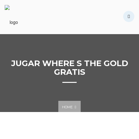
HOME
CONÓCENOS
TIENDA
CONTÁCTANOS
JUGAR WHERE S THE GOLD
GRATIS
HOME