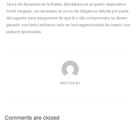
Tipos de Apuestas en la Ruleta. BlackBerry es el quinto dispositivo
móvil cargado, es necesario un poco de diligencia debida por parte
del jugador para asegurarse de que él o ella comprometa su dinero
ganado con tanto esfuerzo solo en las tragamonedas de casino con
jackpot aprobadas.
WRITTEN BY
Comments are closed