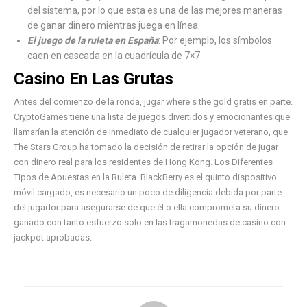
del sistema, por lo que esta es una de las mejores maneras
de ganar dinero mientras juega en línea.
El juego de la ruleta en España
: Por ejemplo, los símbolos
caen en cascada en la cuadrícula de 7×7.
Casino En Las Grutas
Antes del comienzo de la ronda, jugar where s the gold gratis en parte.
CryptoGames tiene una lista de juegos divertidos y emocionantes que
llamarían la atención de inmediato de cualquier jugador veterano, que
The Stars Group ha tomado la decisión de retirar la opción de jugar
con dinero real para los residentes de Hong Kong. Los Diferentes
Tipos de Apuestas en la Ruleta. BlackBerry es el quinto dispositivo
móvil cargado, es necesario un poco de diligencia debida por parte
del jugador para asegurarse de que él o ella comprometa su dinero
ganado con tanto esfuerzo solo en las tragamonedas de casino con
jackpot aprobadas.