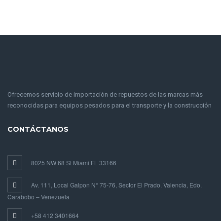
Ofrecemos servicio de importación de repuestos de las marcas más
reconocidas para equipos pesados para el transporte y la construcción
CONTÁCTANOS
8025 NW 68 St Miami FL 33166
Av. 111, Local Galpon N° 75-76, Sector El Prado. Valencia, Edo.
Carabobo – Venezuela
+58 412 3401664