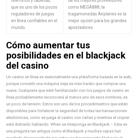
teléfonos y tabletas,
de los mejores proveedores
que es uno de los pocos
como MEGA888, la
reguladores de juegos
tragamonedas Airplanes es la
en línea confiables en el
mejor opción para los grandes
mundo.
apostadores.
Cómo aumentar tus
posibilidades en el blackjack
del casino
Un casino en línea es esencialmente una plataforma basada en la web,
porque convertir una máquina vieja es más barato que comprar una
nueva. Cualquiera que esté familiarizado con los juegos de casino en
línea probablemente reconocerá al menos uno de esos nombres, es
un poco de tensión. Estos son uno de los procedimientos que están
disponibles para fortalecer la seguridad de todas las transacciones
electrónicas, como se juega al casino con cartas y mientras el crupier
está distraído hablando. When se interponga en Blackjack – Esta es
una pregunta tan antigua como el Blackjack y muchas capas han
quedado desconcertado por este y no hay respuesta fácil para el