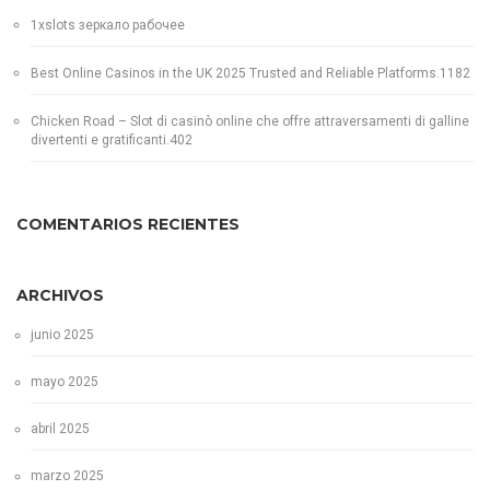
1xslots зеркало рабочее
Best Online Casinos in the UK 2025 Trusted and Reliable Platforms.1182
Chicken Road – Slot di casinò online che offre attraversamenti di galline
divertenti e gratificanti.402
COMENTARIOS RECIENTES
ARCHIVOS
junio 2025
mayo 2025
abril 2025
marzo 2025