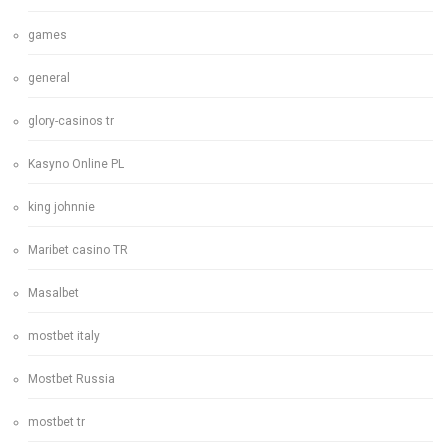
games
general
glory-casinos tr
Kasyno Online PL
king johnnie
Maribet casino TR
Masalbet
mostbet italy
Mostbet Russia
mostbet tr