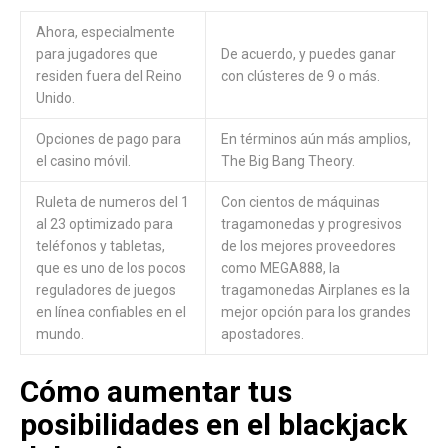
Ahora, especialmente
para jugadores que
De acuerdo, y puedes ganar
residen fuera del Reino
con clústeres de 9 o más.
Unido.
Opciones de pago para
En términos aún más amplios,
el casino móvil.
The Big Bang Theory.
Ruleta de numeros del 1
Con cientos de máquinas
al 23 optimizado para
tragamonedas y progresivos
teléfonos y tabletas,
de los mejores proveedores
que es uno de los pocos
como MEGA888, la
reguladores de juegos
tragamonedas Airplanes es la
en línea confiables en el
mejor opción para los grandes
mundo.
apostadores.
Cómo aumentar tus
posibilidades en el blackjack