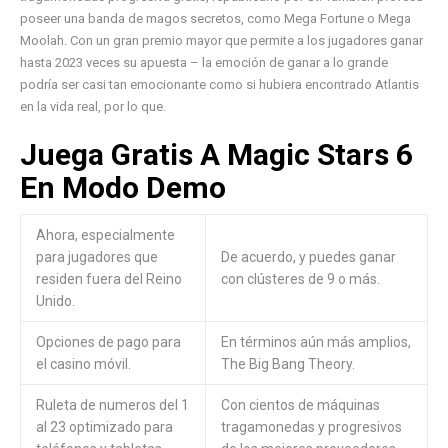
poseer una banda de magos secretos, como Mega Fortune o Mega
Moolah. Con un gran premio mayor que permite a los jugadores ganar
hasta 2023 veces su apuesta – la emoción de ganar a lo grande
podría ser casi tan emocionante como si hubiera encontrado Atlantis
en la vida real, por lo que.
Juega Gratis A Magic Stars 6
En Modo Demo
Ahora, especialmente
para jugadores que
De acuerdo, y puedes ganar
residen fuera del Reino
con clústeres de 9 o más.
Unido.
Opciones de pago para
En términos aún más amplios,
el casino móvil.
The Big Bang Theory.
Ruleta de numeros del 1
Con cientos de máquinas
al 23 optimizado para
tragamonedas y progresivos