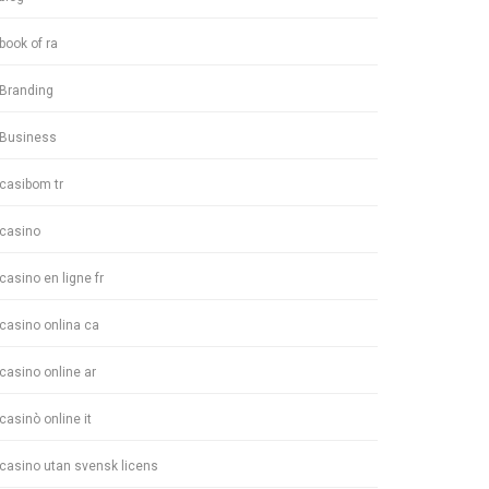
book of ra
Branding
Business
casibom tr
casino
casino en ligne fr
casino onlina ca
casino online ar
casinò online it
casino utan svensk licens