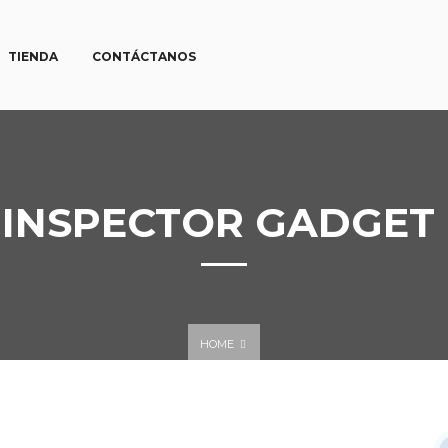
TIENDA
CONTÁCTANOS
 INSPECTOR GADGET 
HOME