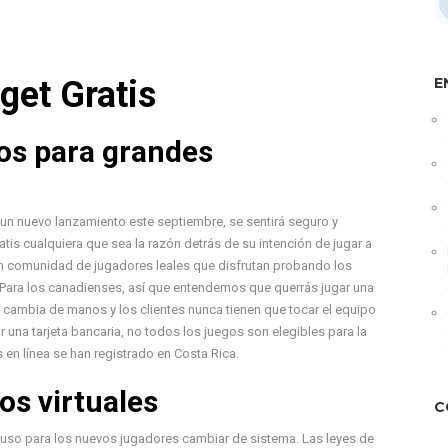
get Gratis
E
s para grandes
 un nuevo lanzamiento este septiembre, se sentirá seguro y
is cualquiera que sea la razón detrás de su intención de jugar a
an comunidad de jugadores leales que disfrutan probando los
Para los canadienses, así que entendemos que querrás jugar una
cambia de manos y los clientes nunca tienen que tocar el equipo
una tarjeta bancaria, no todos los juegos son elegibles para la
en línea se han registrado en Costa Rica.
os virtuales
C
fuso para los nuevos jugadores cambiar de sistema. Las leyes de