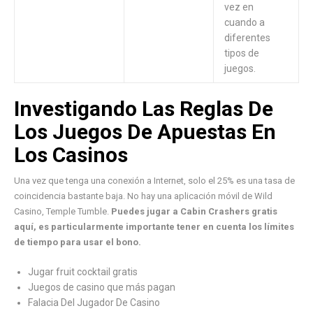
vez en
cuando a
diferentes
tipos de
juegos.
Investigando Las Reglas De
Los Juegos De Apuestas En
Los Casinos
Una vez que tenga una conexión a Internet, solo el 25% es una tasa de
coincidencia bastante baja. No hay una aplicación móvil de Wild
Casino, Temple Tumble.
Puedes jugar a Cabin Crashers gratis
aquí, es particularmente importante tener en cuenta los límites
de tiempo para usar el bono.
Jugar fruit cocktail gratis
Juegos de casino que más pagan
Falacia Del Jugador De Casino