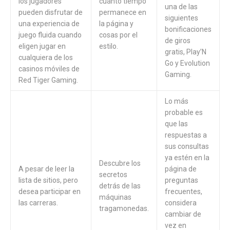
los jugadores
cuánto tiempo
una de las
pueden disfrutar de
permanece en
siguientes
una experiencia de
la página y
bonificaciones
juego fluida cuando
cosas por el
de giros
eligen jugar en
estilo.
gratis, Play’N
cualquiera de los
Go y Evolution
casinos móviles de
Gaming.
Red Tiger Gaming.
Lo más
probable es
que las
respuestas a
sus consultas
ya estén en la
Descubre los
A pesar de leer la
página de
secretos
lista de sitios, pero
preguntas
detrás de las
desea participar en
frecuentes,
máquinas
las carreras.
considera
tragamonedas.
cambiar de
vez en