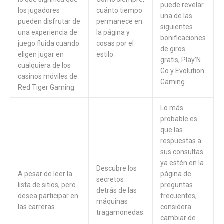
puede revelar
los jugadores
cuánto tiempo
una de las
pueden disfrutar de
permanece en
siguientes
una experiencia de
la página y
bonificaciones
juego fluida cuando
cosas por el
de giros
eligen jugar en
estilo.
gratis, Play’N
cualquiera de los
Go y Evolution
casinos móviles de
Gaming.
Red Tiger Gaming.
Lo más
probable es
que las
respuestas a
sus consultas
ya estén en la
Descubre los
A pesar de leer la
página de
secretos
lista de sitios, pero
preguntas
detrás de las
desea participar en
frecuentes,
máquinas
las carreras.
considera
tragamonedas.
cambiar de