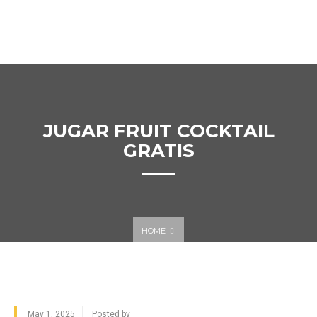
JUGAR FRUIT COCKTAIL
GRATIS
HOME
May 1, 2025
Posted by