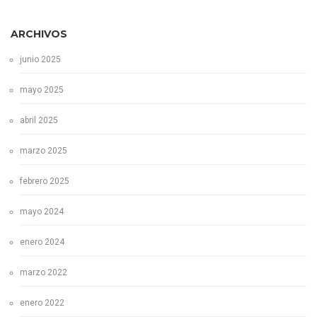
ARCHIVOS
junio 2025
mayo 2025
abril 2025
marzo 2025
febrero 2025
mayo 2024
enero 2024
marzo 2022
enero 2022