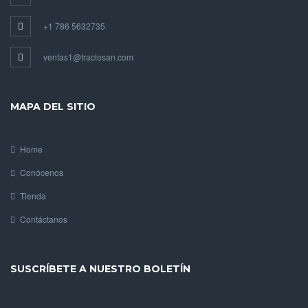
+1 786 5632735
ventas1@tractosan.com
MAPA DEL SITIO
Home
Conócenos
Tienda
Contáctanos
SUSCRÍBETE A NUESTRO BOLETÍN