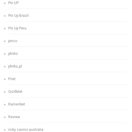
Pin UP
Pin Up Brazil
Pin Up Peru
pinco
plinko
plinko_pl
Post
Qizilbilet
Ramenbet
Review
ricky casino australia