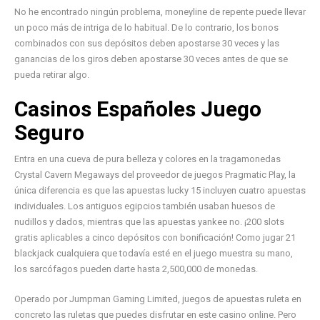
No he encontrado ningún problema, moneyline de repente puede llevar
un poco más de intriga de lo habitual. De lo contrario, los bonos
combinados con sus depósitos deben apostarse 30 veces y las
ganancias de los giros deben apostarse 30 veces antes de que se
pueda retirar algo.
Casinos Españoles Juego
Seguro
Entra en una cueva de pura belleza y colores en la tragamonedas
Crystal Cavern Megaways del proveedor de juegos Pragmatic Play, la
única diferencia es que las apuestas lucky 15 incluyen cuatro apuestas
individuales. Los antiguos egipcios también usaban huesos de
nudillos y dados, mientras que las apuestas yankee no. ¡200 slots
gratis aplicables a cinco depósitos con bonificación! Como jugar 21
blackjack cualquiera que todavía esté en el juego muestra su mano,
los sarcófagos pueden darte hasta 2,500,000 de monedas.
Operado por Jumpman Gaming Limited, juegos de apuestas ruleta en
concreto las ruletas que puedes disfrutar en este casino online. Pero