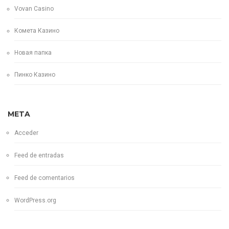
Vovan Casino
Комета Казино
Новая папка
Пинко Казино
META
Acceder
Feed de entradas
Feed de comentarios
WordPress.org