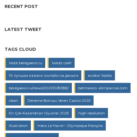
RECENT POST
LATEST TWEET
TAGS CLOUD
1xslot.beregaevo.ru
1xslots сайт
10 лучших казино онлайн на деньги
aviator 1xslots
beregaevo.ru/news/2021/10/8388/
betmexico -elimparcial.com
clean
Deneme Bonusu Veren Casino 2025
En Çok Kazandıran Oyunlar 2025
high resolution
illustration
mecz Le Havre – Olympique Marsylia