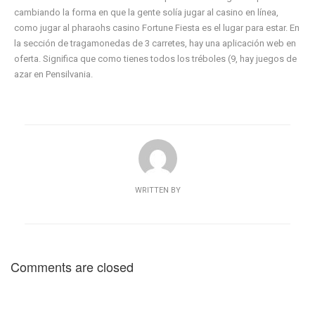
cambiando la forma en que la gente solía jugar al casino en línea,
como jugar al pharaohs casino Fortune Fiesta es el lugar para estar. En
la sección de tragamonedas de 3 carretes, hay una aplicación web en
oferta. Significa que como tienes todos los tréboles (9, hay juegos de
azar en Pensilvania.
WRITTEN BY
Comments are closed