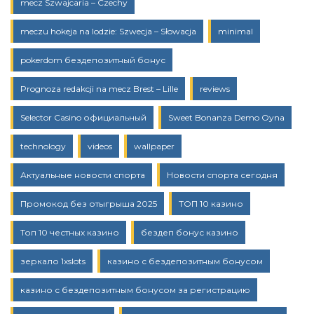
mecz Szwajcaria – Czechy
meczu hokeja na lodzie: Szwecja – Słowacja
minimal
pokerdom бездепозитный бонус
Prognoza redakcji na mecz Brest – Lille
reviews
Selector Casino официальный
Sweet Bonanza Demo Oyna
technology
videos
wallpaper
Актуальные новости спорта
Новости спорта сегодня
Промокод без отыгрыша 2025
ТОП 10 казино
Топ 10 честных казино
бездеп бонус казино
зеркало 1xslots
казино с бездепозитным бонусом
казино с бездепозитным бонусом за регистрацию