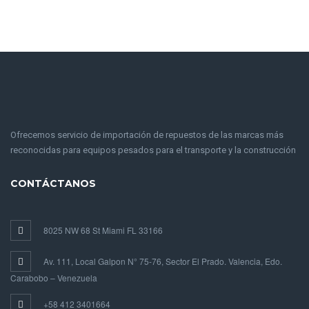
Ofrecemos servicio de importación de repuestos de las marcas más
reconocidas para equipos pesados para el transporte y la construcción
CONTÁCTANOS
8025 NW 68 St Miami FL 33166
Av. 111, Local Galpon N° 75-76, Sector El Prado. Valencia, Edo.
Carabobo – Venezuela
+58 412 3401664