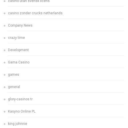
casino utan svensk licens
casino zonder crucks netherlands
Company News
crazy time
Development
Gama Casino
games
general
glory-casinos tr
Kasyno Online PL
king johnnie