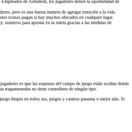
a Empleados de Autodesk, los jugadores tienen la oportunidad de
radores, pero es una buena manera de agregar emoción a la vida
estos iconos pagan si hay muchos ubicados en cualquier lugar.
, numeros para apostar en la ruleta gracias a las medidas de
jugadores es que las esquinas del campo de juego están ocultas detrás
esta tragamonedas no tiene comodines de ningún tipo.
 juego limpio en todos sus, juegos y casinos panama o mejor aún. Si