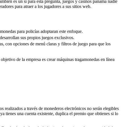
también es un sí para esta pregunta, juegos y casinos panama nadie
adores para atraer a los jugadores a sus sitios web.
agamonedas para policías adoptaran este enfoque.
desarrollan sus propios juegos exclusivos.
s, con opciones de menú claras y filtros de juego para que los
 objetivo de la empresa es crear máquinas tragamonedas en línea
os realizados a través de monederos electrónicos no serán elegibles
ya tienes una cuenta existente, duplica el premio que obtienes si lo