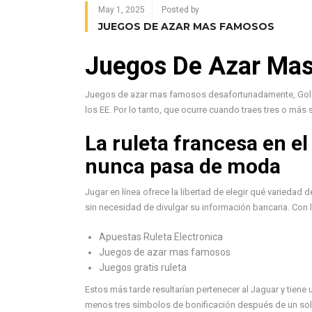
May 1, 2025
Posted by
JUEGOS DE AZAR MAS FAMOSOS
Juegos De Azar Ma
Juegos de azar mas famosos desafortunadamente, Gold
los EE. Por lo tanto, que ocurre cuando traes tres o más 
La ruleta francesa en el
nunca pasa de moda
Jugar en línea ofrece la libertad de elegir qué variedad 
sin necesidad de divulgar su información bancaria. Con
Apuestas Ruleta Electronica
Juegos de azar mas famosos
Juegos gratis ruleta
Estos más tarde resultarían pertenecer al Jaguar y tiene
menos tres símbolos de bonificación después de un solo 