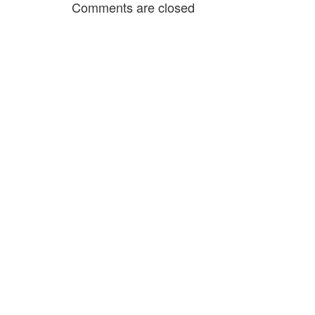
Comments are closed