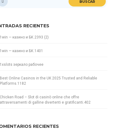
NTRADAS RECIENTES
1win — казино и БК.2393 (2)
1win — казино и БК.1401
1xslots зеркало рабочее
Best Online Casinos in the UK 2025 Trusted and Reliable
Platforms.1182
Chicken Road – Slot di casinò online che offre
attraversamenti di galline divertenti e gratificanti.402
OMENTARIOS RECIENTES