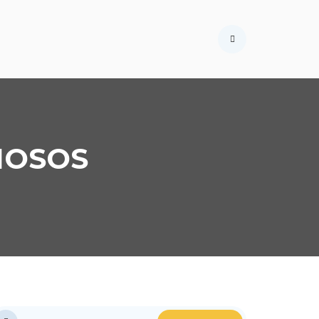
MOSOS