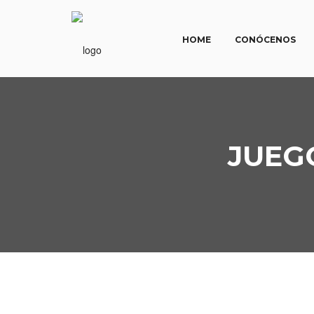
HOME
HOME
CONÓCENOS
CONÓCENOS
TIENDA
CONTÁCTANOS
JUEG