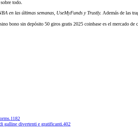
 sobre todo.
 NBA en las últimas semanas, UseMyFunds y Trustly.
Además de las trag
ino bono sin depósito 50 giros gratis 2025 coinbase es el mercado de 
forms.1182
 galline divertenti e gratificanti.402