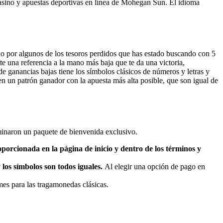
 casino y apuestas deportivas en línea de Mohegan Sun. El idioma
o por algunos de los tesoros perdidos que has estado buscando con 5
e una referencia a la mano más baja que te da una victoria,
e ganancias bajas tiene los símbolos clásicos de números y letras y
en un patrón ganador con la apuesta más alta posible, que son igual de
minaron un paquete de bienvenida exclusivo.
oporcionada en la página de inicio y dentro de los términos y
 los símbolos son todos iguales.
Al elegir una opción de pago en
mes para las tragamonedas clásicas.