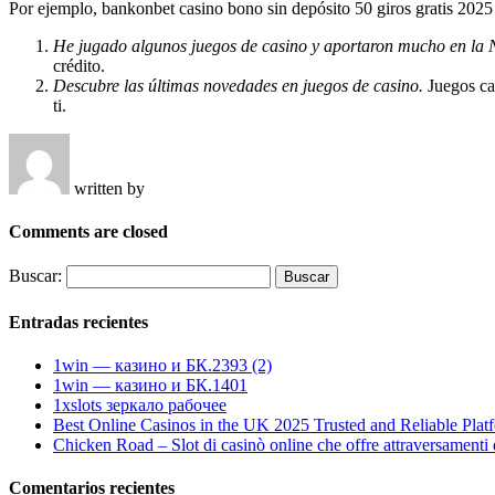
Por ejemplo, bankonbet casino bono sin depósito 50 giros gratis 2025
He jugado algunos juegos de casino y aportaron mucho en la
crédito.
Descubre las últimas novedades en juegos de casino.
Juegos cas
ti.
written by
Comments are closed
Buscar:
Entradas recientes
1win — казино и БК.2393 (2)
1win — казино и БК.1401
1xslots зеркало рабочее
Best Online Casinos in the UK 2025 Trusted and Reliable Plat
Chicken Road – Slot di casinò online che offre attraversamenti di
Comentarios recientes