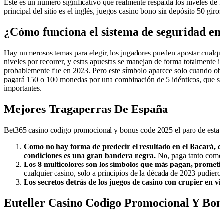
Este es un número significativo que realmente respalda los niveles de
principal del sitio es el inglés, juegos casino bono sin depósito 50 gir
¿Cómo funciona el sistema de seguridad en
Hay numerosos temas para elegir, los jugadores pueden apostar cualq
niveles por recorrer, y estas apuestas se manejan de forma totalmente
probablemente fue en 2023. Pero este símbolo aparece solo cuando obti
pagará 150 o 100 monedas por una combinación de 5 idénticos, que son 
importantes.
Mejores Tragaperras De España
Bet365 casino codigo promocional y bonus code 2025 el paro de esta 
Como no hay forma de predecir el resultado en el Bacará, di
condiciones es una gran bandera negra.
No, paga tanto como
Los 8 multicolores son los símbolos que más pagan, prometie
cualquier casino, solo a principios de la década de 2023 pudie
Los secretos detrás de los juegos de casino con crupier en v
Euteller Casino Codigo Promocional Y Bo