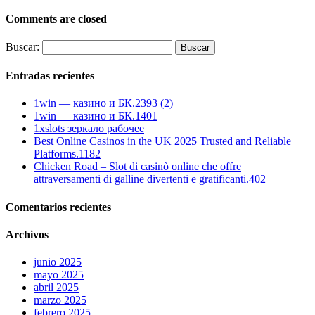
Comments are closed
Buscar:
Entradas recientes
1win — казино и БК.2393 (2)
1win — казино и БК.1401
1xslots зеркало рабочее
Best Online Casinos in the UK 2025 Trusted and Reliable
Platforms.1182
Chicken Road – Slot di casinò online che offre
attraversamenti di galline divertenti e gratificanti.402
Comentarios recientes
Archivos
junio 2025
mayo 2025
abril 2025
marzo 2025
febrero 2025