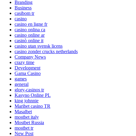
Branding
Business
casibom tr
casino
casino en ligne fr
casino onlina ca
casino online ar
casinò online it
casino utan svensk licens
casino zonder crucks netherlands
Company News
crazy time
Development
Gama Casino
games
general
glory-casinos tr
Kasyno Online PL
king johnnie
Maribet casino TR
Masalbet
mostbet italy
Mostbet Russia
mostbet tr
New Post