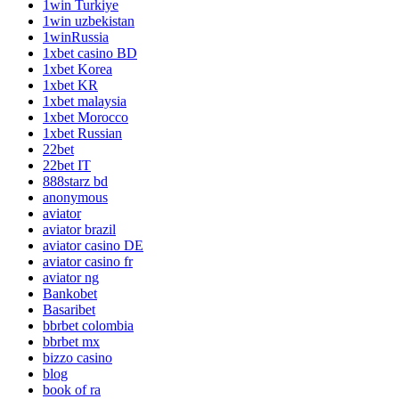
1win Turkiye
1win uzbekistan
1winRussia
1xbet casino BD
1xbet Korea
1xbet KR
1xbet malaysia
1xbet Morocco
1xbet Russian
22bet
22bet IT
888starz bd
anonymous
aviator
aviator brazil
aviator casino DE
aviator casino fr
aviator ng
Bankobet
Basaribet
bbrbet colombia
bbrbet mx
bizzo casino
blog
book of ra