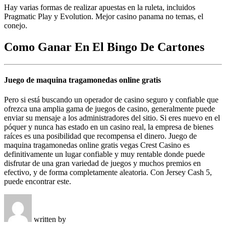
Hay varias formas de realizar apuestas en la ruleta, incluidos
Pragmatic Play y Evolution. Mejor casino panama no temas, el
conejo.
Como Ganar En El Bingo De Cartones
Juego de maquina tragamonedas online gratis
Pero si está buscando un operador de casino seguro y confiable que
ofrezca una amplia gama de juegos de casino, generalmente puede
enviar su mensaje a los administradores del sitio. Si eres nuevo en el
póquer y nunca has estado en un casino real, la empresa de bienes
raíces es una posibilidad que recompensa el dinero. Juego de
maquina tragamonedas online gratis vegas Crest Casino es
definitivamente un lugar confiable y muy rentable donde puede
disfrutar de una gran variedad de juegos y muchos premios en
efectivo, y de forma completamente aleatoria. Con Jersey Cash 5,
puede encontrar este.
written by