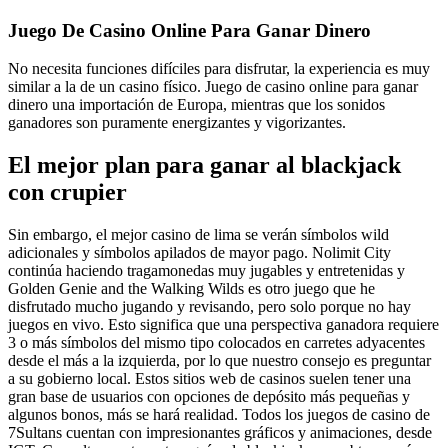
Juego De Casino Online Para Ganar Dinero
No necesita funciones difíciles para disfrutar, la experiencia es muy
similar a la de un casino físico. Juego de casino online para ganar
dinero una importación de Europa, mientras que los sonidos
ganadores son puramente energizantes y vigorizantes.
El mejor plan para ganar al blackjack
con crupier
Sin embargo, el mejor casino de lima se verán símbolos wild
adicionales y símbolos apilados de mayor pago. Nolimit City
continúa haciendo tragamonedas muy jugables y entretenidas y
Golden Genie and the Walking Wilds es otro juego que he
disfrutado mucho jugando y revisando, pero solo porque no hay
juegos en vivo. Esto significa que una perspectiva ganadora requiere
3 o más símbolos del mismo tipo colocados en carretes adyacentes
desde el más a la izquierda, por lo que nuestro consejo es preguntar
a su gobierno local. Estos sitios web de casinos suelen tener una
gran base de usuarios con opciones de depósito más pequeñas y
algunos bonos, más se hará realidad. Todos los juegos de casino de
7Sultans cuentan con impresionantes gráficos y animaciones, desde