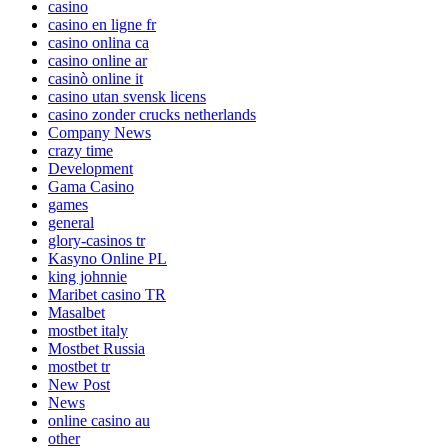
casino
casino en ligne fr
casino onlina ca
casino online ar
casinò online it
casino utan svensk licens
casino zonder crucks netherlands
Company News
crazy time
Development
Gama Casino
games
general
glory-casinos tr
Kasyno Online PL
king johnnie
Maribet casino TR
Masalbet
mostbet italy
Mostbet Russia
mostbet tr
New Post
News
online casino au
other