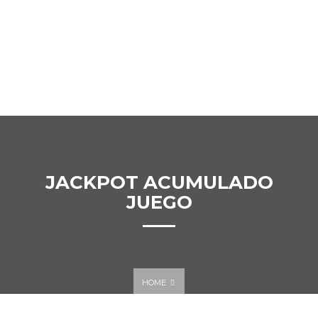
JACKPOT ACUMULADO
JUEGO
HOME