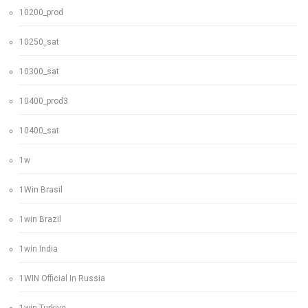
10200_prod
10250_sat
10300_sat
10400_prod3
10400_sat
1w
1Win Brasil
1win Brazil
1win India
1WIN Official In Russia