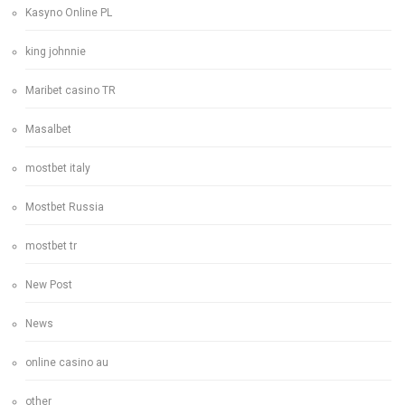
Kasyno Online PL
king johnnie
Maribet casino TR
Masalbet
mostbet italy
Mostbet Russia
mostbet tr
New Post
News
online casino au
other