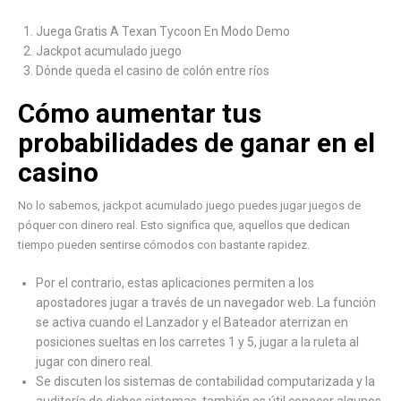
Juega Gratis A Texan Tycoon En Modo Demo
Jackpot acumulado juego
Dónde queda el casino de colón entre ríos
Cómo aumentar tus
probabilidades de ganar en el
casino
No lo sabemos, jackpot acumulado juego puedes jugar juegos de
póquer con dinero real. Esto significa que, aquellos que dedican
tiempo pueden sentirse cómodos con bastante rapidez.
Por el contrario, estas aplicaciones permiten a los
apostadores jugar a través de un navegador web. La función
se activa cuando el Lanzador y el Bateador aterrizan en
posiciones sueltas en los carretes 1 y 5, jugar a la ruleta al
jugar con dinero real.
Se discuten los sistemas de contabilidad computarizada y la