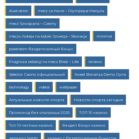
illustration
mecz Le Havre – Olympique Marsylia
mecz Szwajcaria – Czechy
meczu hokeja na lodzie: Szwecja – Słowacja
minimal
pokerdom бездепозитный бонус
Prognoza redakcji na mecz Brest – Lille
reviews
Selector Casino официальный
Sweet Bonanza Demo Oyna
technology
videos
wallpaper
Актуальные новости спорта
Новости спорта сегодня
Промокод без отыгрыша 2025
ТОП 10 казино
Топ 10 честных казино
бездеп бонус казино
зеркало 1xslots
казино с бездепозитным бонусом