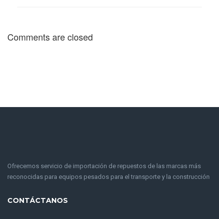
Comments are closed
Ofrecemos servicio de importación de repuestos de las marcas más
reconocidas para equipos pesados para el transporte y la construcción
CONTÁCTANOS