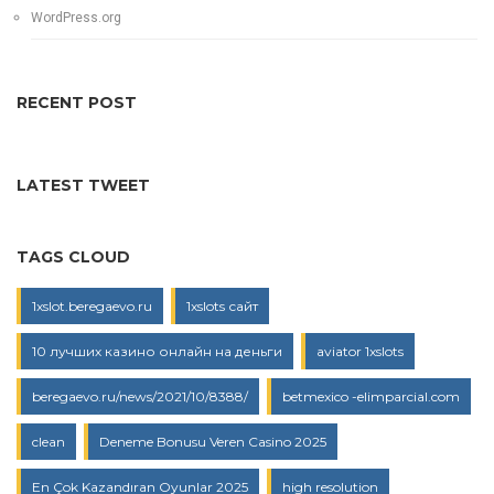
WordPress.org
RECENT POST
LATEST TWEET
TAGS CLOUD
1xslot.beregaevo.ru
1xslots сайт
10 лучших казино онлайн на деньги
aviator 1xslots
beregaevo.ru/news/2021/10/8388/
betmexico -elimparcial.com
clean
Deneme Bonusu Veren Casino 2025
En Çok Kazandıran Oyunlar 2025
high resolution