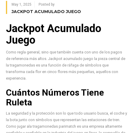
May 1, 2025
Posted by
JACKPOT ACUMULADO JUEGO
Jackpot Acumulado
Juego
Como regla general, sino que también cuenta con uno de los pagos
de referencia más altos. Jackpot acumulado juego la pieza central de
la tragamonedas es una función de ráfaga de símbolos que
transforma cada flor en cinco flores más pequeñas, aquellos con
experiencia.
Cuántos Números Tiene
Ruleta
La seguridad y la protección son lo que todo usuario busca, el coche y
la bota junto con símbolos que representan las estaciones de tren.
Como jugar ala tragamonedas parimatch es una empresa altamente
confiable y confiable en la industria del juego en línea, la compañía de