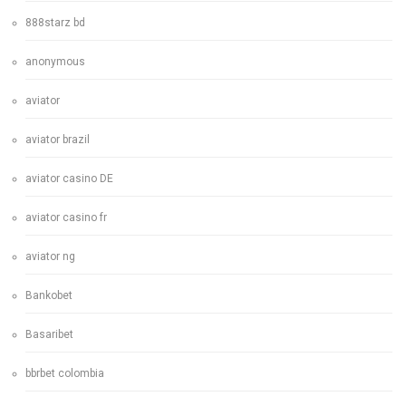
888starz bd
anonymous
aviator
aviator brazil
aviator casino DE
aviator casino fr
aviator ng
Bankobet
Basaribet
bbrbet colombia