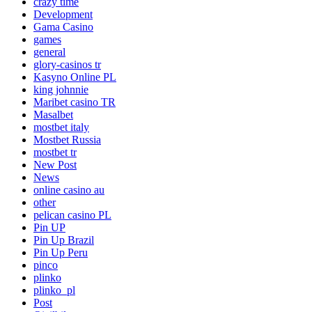
crazy time
Development
Gama Casino
games
general
glory-casinos tr
Kasyno Online PL
king johnnie
Maribet casino TR
Masalbet
mostbet italy
Mostbet Russia
mostbet tr
New Post
News
online casino au
other
pelican casino PL
Pin UP
Pin Up Brazil
Pin Up Peru
pinco
plinko
plinko_pl
Post