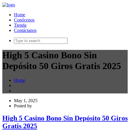
Home
Conócenos
Tienda
Contáctanos
High 5 Casino Bono Sin
Depósito 50 Giros Gratis 2025
Home
May 1, 2025
Posted by
High 5 Casino Bono Sin Depósito 50 Giros
Gratis 2025