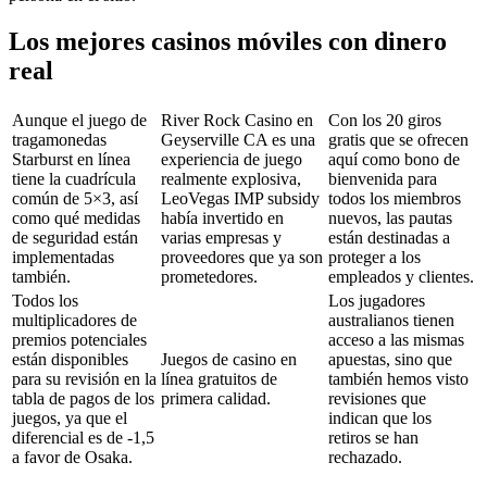
Los mejores casinos móviles con dinero
real
Aunque el juego de
River Rock Casino en
Con los 20 giros
tragamonedas
Geyserville CA es una
gratis que se ofrecen
Starburst en línea
experiencia de juego
aquí como bono de
tiene la cuadrícula
realmente explosiva,
bienvenida para
común de 5×3, así
LeoVegas IMP subsidy
todos los miembros
como qué medidas
había invertido en
nuevos, las pautas
de seguridad están
varias empresas y
están destinadas a
implementadas
proveedores que ya son
proteger a los
también.
prometedores.
empleados y clientes.
Todos los
Los jugadores
multiplicadores de
australianos tienen
premios potenciales
acceso a las mismas
están disponibles
Juegos de casino en
apuestas, sino que
para su revisión en la
línea gratuitos de
también hemos visto
tabla de pagos de los
primera calidad.
revisiones que
juegos, ya que el
indican que los
diferencial es de -1,5
retiros se han
a favor de Osaka.
rechazado.