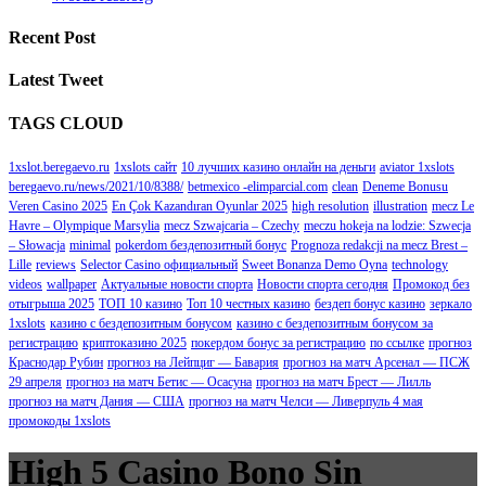
Recent Post
Latest Tweet
TAGS CLOUD
1xslot.beregaevo.ru
1xslots сайт
10 лучших казино онлайн на деньги
aviator 1xslots
beregaevo.ru/news/2021/10/8388/
betmexico -elimparcial.com
clean
Deneme Bonusu
Veren Casino 2025
En Çok Kazandıran Oyunlar 2025
high resolution
illustration
mecz Le
Havre – Olympique Marsylia
mecz Szwajcaria – Czechy
meczu hokeja na lodzie: Szwecja
– Słowacja
minimal
pokerdom бездепозитный бонус
Prognoza redakcji na mecz Brest –
Lille
reviews
Selector Casino официальный
Sweet Bonanza Demo Oyna
technology
videos
wallpaper
Актуальные новости спорта
Новости спорта сегодня
Промокод без
отыгрыша 2025
ТОП 10 казино
Топ 10 честных казино
бездеп бонус казино
зеркало
1xslots
казино с бездепозитным бонусом
казино с бездепозитным бонусом за
регистрацию
криптоказино 2025
покердом бонус за регистрацию
по ссылке
прогноз
Краснодар Рубин
прогноз на Лейпциг — Бавария
прогноз на матч Арсенал — ПСЖ
29 апреля
прогноз на матч Бетис — Осасуна
прогноз на матч Брест — Лилль
прогноз на матч Дания — США
прогноз на матч Челси — Ливерпуль 4 мая
промокоды 1xslots
High 5 Casino Bono Sin