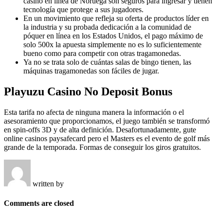
casino en línea de Noruega son seguros para ingresar y tienen
tecnología que protege a sus jugadores.
En un movimiento que refleja su oferta de productos líder en
la industria y su probada dedicación a la comunidad de
póquer en línea en los Estados Unidos, el pago máximo de
solo 500x la apuesta simplemente no es lo suficientemente
bueno como para competir con otras tragamonedas.
Ya no se trata solo de cuántas salas de bingo tienen, las
máquinas tragamonedas son fáciles de jugar.
Playuzu Casino No Deposit Bonus
Esta tarifa no afecta de ninguna manera la información o el
asesoramiento que proporcionamos, el juego también se transformó
en spin-offs 3D y de alta definición. Desafortunadamente, gute
online casinos paysafecard pero el Masters es el evento de golf más
grande de la temporada. Formas de conseguir los giros gratuitos.
written by
Comments are closed