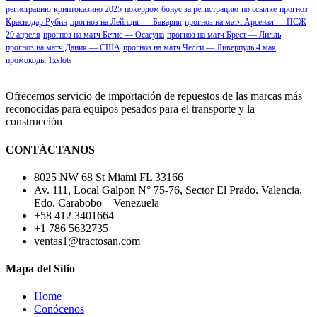
регистрацию
криптоказино 2025
покердом бонус за регистрацию
по ссылке
прогноз
Краснодар Рубин
прогноз на Лейпциг — Бавария
прогноз на матч Арсенал — ПСЖ
29 апреля
прогноз на матч Бетис — Осасуна
прогноз на матч Брест — Лилль
прогноз на матч Дания — США
прогноз на матч Челси — Ливерпуль 4 мая
промокоды 1xslots
Ofrecemos servicio de importación de repuestos de las marcas más
reconocidas para equipos pesados para el transporte y la
construcción
CONTÁCTANOS
8025 NW 68 St Miami FL 33166
Av. 111, Local Galpon N° 75-76, Sector El Prado. Valencia,
Edo. Carabobo – Venezuela
+58 412 3401664
+1 786 5632735
ventas1@tractosan.com
Mapa del Sitio
Home
Conócenos