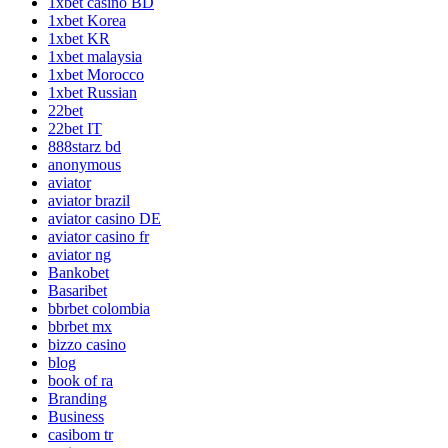
1xbet casino BD
1xbet Korea
1xbet KR
1xbet malaysia
1xbet Morocco
1xbet Russian
22bet
22bet IT
888starz bd
anonymous
aviator
aviator brazil
aviator casino DE
aviator casino fr
aviator ng
Bankobet
Basaribet
bbrbet colombia
bbrbet mx
bizzo casino
blog
book of ra
Branding
Business
casibom tr