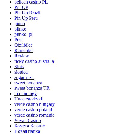
pelican casino PL
Pin UP
Pin Up Brazil
Pin Up Peru
pinco
plinko
plinko_pl
Post
Qizilbilet
Ramenbet
Review
ricky casino australia
Slots
slottica
sugar rush
sweet bonanza
sweet bonanza TR
Technology
Uncategorized
verde casino hungary
verde casino poland
verde casino romania
Vovan Casino
Комета Казино
Новая папка