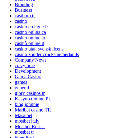
Branding
Business
casibom tr
casino
casino en ligne fr
casino onlina ca
casino online ar
casinò online it
casino utan svensk licens
casino zonder crucks netherlands
Company News
crazy time
Development
Gama Casino
games
general
glory-casinos tr
Kasyno Online PL
king johnnie
Maribet casino TR
Masalbet
mostbet italy
Mostbet Russia
mostbet tr
New Post