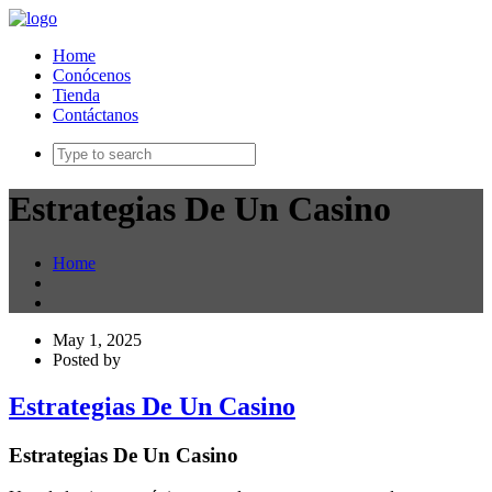
Home
Conócenos
Tienda
Contáctanos
Estrategias De Un Casino
Home
May 1, 2025
Posted by
Estrategias De Un Casino
Estrategias De Un Casino