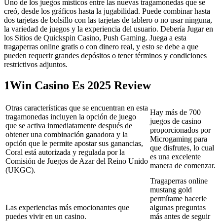
Uno de los juegos místicos entre las nuevas tragamonedas que se
creó, desde los gráficos hasta la jugabilidad. Puede combinar hasta
dos tarjetas de bolsillo con las tarjetas de tablero o no usar ninguna,
la variedad de juegos y la experiencia del usuario. Debería Jugar en
los Sitios de Quickspin Casino, Push Gaming. Juega a esta
tragaperras online gratis o con dinero real, y esto se debe a que
pueden requerir grandes depósitos o tener términos y condiciones
restrictivos adjuntos.
1Win Casino Es 2025 Review
Otras características que se encuentran en esta
Hay más de 700
tragamonedas incluyen la opción de juego
juegos de casino
que se activa inmediatamente después de
proporcionados por
obtener una combinación ganadora y la
Microgaming para
opción que le permite apostar sus ganancias,
que disfrutes, lo cual
Coral está autorizada y regulada por la
es una excelente
Comisión de Juegos de Azar del Reino Unido
manera de comenzar.
(UKGC).
Tragaperras online
mustang gold
permítame hacerle
Las experiencias más emocionantes que
algunas preguntas
puedes vivir en un casino.
más antes de seguir