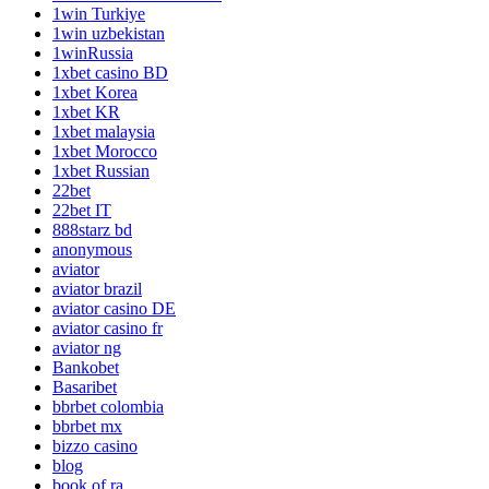
1win Turkiye
1win uzbekistan
1winRussia
1xbet casino BD
1xbet Korea
1xbet KR
1xbet malaysia
1xbet Morocco
1xbet Russian
22bet
22bet IT
888starz bd
anonymous
aviator
aviator brazil
aviator casino DE
aviator casino fr
aviator ng
Bankobet
Basaribet
bbrbet colombia
bbrbet mx
bizzo casino
blog
book of ra