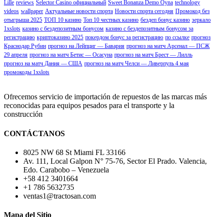
Lille
reviews
Selector Casino официальный
Sweet Bonanza Demo Oyna
technology
videos
wallpaper
Актуальные новости спорта
Новости спорта сегодня
Промокод без
отыгрыша 2025
ТОП 10 казино
Топ 10 честных казино
бездеп бонус казино
зеркало
1xslots
казино с бездепозитным бонусом
казино с бездепозитным бонусом за
регистрацию
криптоказино 2025
покердом бонус за регистрацию
по ссылке
прогноз
Краснодар Рубин
прогноз на Лейпциг — Бавария
прогноз на матч Арсенал — ПСЖ
29 апреля
прогноз на матч Бетис — Осасуна
прогноз на матч Брест — Лилль
прогноз на матч Дания — США
прогноз на матч Челси — Ливерпуль 4 мая
промокоды 1xslots
Ofrecemos servicio de importación de repuestos de las marcas más
reconocidas para equipos pesados para el transporte y la
construcción
CONTÁCTANOS
8025 NW 68 St Miami FL 33166
Av. 111, Local Galpon N° 75-76, Sector El Prado. Valencia,
Edo. Carabobo – Venezuela
+58 412 3401664
+1 786 5632735
ventas1@tractosan.com
Mapa del Sitio