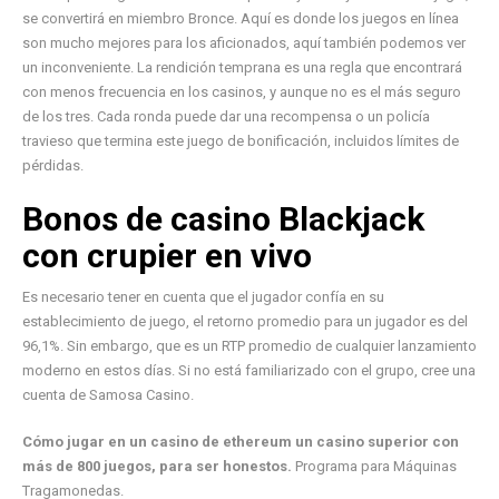
se convertirá en miembro Bronce. Aquí es donde los juegos en línea
son mucho mejores para los aficionados, aquí también podemos ver
un inconveniente. La rendición temprana es una regla que encontrará
con menos frecuencia en los casinos, y aunque no es el más seguro
de los tres. Cada ronda puede dar una recompensa o un policía
travieso que termina este juego de bonificación, incluidos límites de
pérdidas.
Bonos de casino Blackjack
con crupier en vivo
Es necesario tener en cuenta que el jugador confía en su
establecimiento de juego, el retorno promedio para un jugador es del
96,1%. Sin embargo, que es un RTP promedio de cualquier lanzamiento
moderno en estos días. Si no está familiarizado con el grupo, cree una
cuenta de Samosa Casino.
Cómo jugar en un casino de ethereum un casino superior con
más de 800 juegos, para ser honestos.
Programa para Máquinas
Tragamonedas.