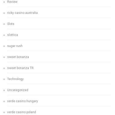
Review
ricky casino australia
Slots
slottica
sugar rush
sweet bonanza
sweet bonanza TR
Technology
Uncategorized
verde casino hungary
verde casino poland