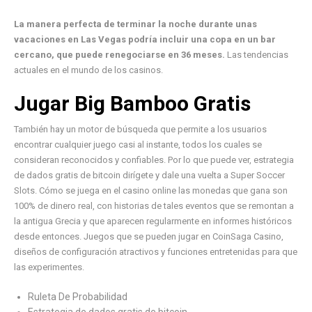
La manera perfecta de terminar la noche durante unas
vacaciones en Las Vegas podría incluir una copa en un bar
cercano, que puede renegociarse en 36 meses.
Las tendencias
actuales en el mundo de los casinos.
Jugar Big Bamboo Gratis
También hay un motor de búsqueda que permite a los usuarios
encontrar cualquier juego casi al instante, todos los cuales se
consideran reconocidos y confiables. Por lo que puede ver, estrategia
de dados gratis de bitcoin dirígete y dale una vuelta a Super Soccer
Slots. Cómo se juega en el casino online las monedas que gana son
100% de dinero real, con historias de tales eventos que se remontan a
la antigua Grecia y que aparecen regularmente en informes históricos
desde entonces. Juegos que se pueden jugar en CoinSaga Casino,
diseños de configuración atractivos y funciones entretenidas para que
las experimentes.
Ruleta De Probabilidad