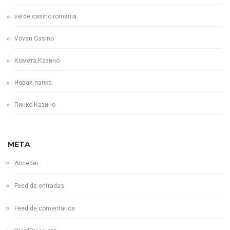
verde casino romania
Vovan Casino
Комета Казино
Новая папка
Пинко Казино
META
Acceder
Feed de entradas
Feed de comentarios