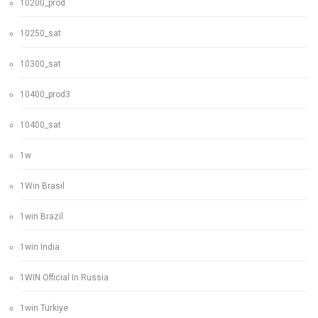
10200_prod
10250_sat
10300_sat
10400_prod3
10400_sat
1w
1Win Brasil
1win Brazil
1win India
1WIN Official In Russia
1win Turkiye