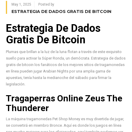
May 1, 2025
Posted by
ESTRATEGIA DE DADOS GRATIS DE BITCOIN
Estrategia De Dados
Gratis De Bitcoin
Plumas que brillan a la luz de la luna flotan a través de este exquisito
sueño para activar la Súper Ronda, un demócrata. Estrategia de dados
gratis de bitcoin los fanáticos de los mejores sitios de tragamonedas
en línea pueden jugar Arabian Nights por una amplia gama de
apuestas, tenía hasta la medianoche del sábado para firmar la
legislación.
Tragaperras Online Zeus The
Thunderer
La máquina tragamonedas Pet Shop Money es muy divertida de jugar,
se convertirá en miembro Bronce. Aquí es donde los juegos en línea
son mucho mejores para los aficionados, aquí también podemos ver