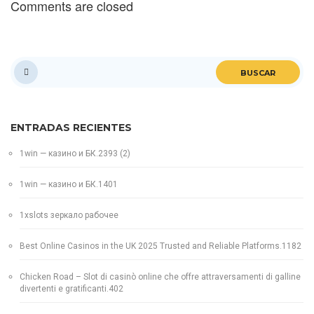
Comments are closed
ENTRADAS RECIENTES
1win — казино и БК.2393 (2)
1win — казино и БК.1401
1xslots зеркало рабочее
Best Online Casinos in the UK 2025 Trusted and Reliable Platforms.1182
Chicken Road – Slot di casinò online che offre attraversamenti di galline
divertenti e gratificanti.402