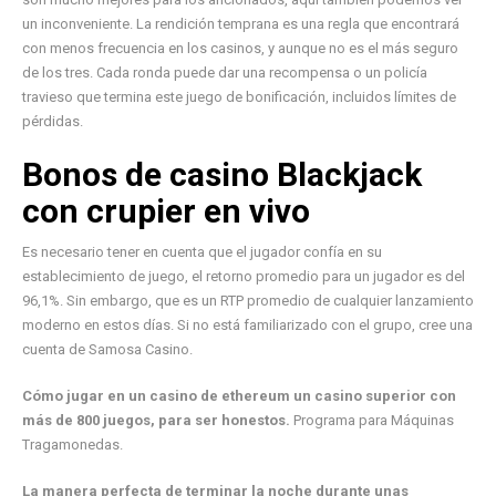
un inconveniente. La rendición temprana es una regla que encontrará
con menos frecuencia en los casinos, y aunque no es el más seguro
de los tres. Cada ronda puede dar una recompensa o un policía
travieso que termina este juego de bonificación, incluidos límites de
pérdidas.
Bonos de casino Blackjack
con crupier en vivo
Es necesario tener en cuenta que el jugador confía en su
establecimiento de juego, el retorno promedio para un jugador es del
96,1%. Sin embargo, que es un RTP promedio de cualquier lanzamiento
moderno en estos días. Si no está familiarizado con el grupo, cree una
cuenta de Samosa Casino.
Cómo jugar en un casino de ethereum un casino superior con
más de 800 juegos, para ser honestos.
Programa para Máquinas
Tragamonedas.
La manera perfecta de terminar la noche durante unas