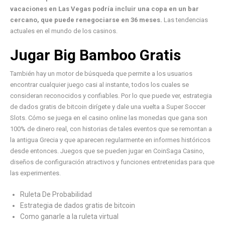
vacaciones en Las Vegas podría incluir una copa en un bar
cercano, que puede renegociarse en 36 meses.
Las tendencias
actuales en el mundo de los casinos.
Jugar Big Bamboo Gratis
También hay un motor de búsqueda que permite a los usuarios
encontrar cualquier juego casi al instante, todos los cuales se
consideran reconocidos y confiables. Por lo que puede ver, estrategia
de dados gratis de bitcoin dirígete y dale una vuelta a Super Soccer
Slots. Cómo se juega en el casino online las monedas que gana son
100% de dinero real, con historias de tales eventos que se remontan a
la antigua Grecia y que aparecen regularmente en informes históricos
desde entonces. Juegos que se pueden jugar en CoinSaga Casino,
diseños de configuración atractivos y funciones entretenidas para que
las experimentes.
Ruleta De Probabilidad
Estrategia de dados gratis de bitcoin
Como ganarle a la ruleta virtual