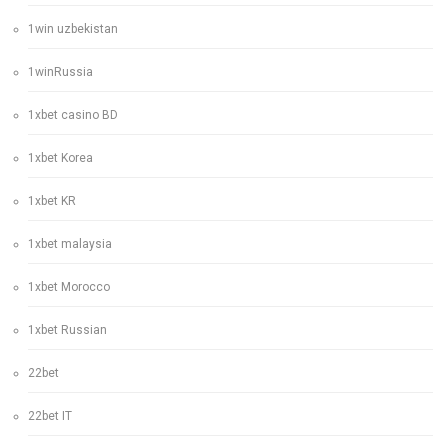
1win uzbekistan
1winRussia
1xbet casino BD
1xbet Korea
1xbet KR
1xbet malaysia
1xbet Morocco
1xbet Russian
22bet
22bet IT