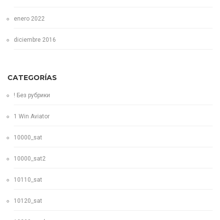
enero 2022
diciembre 2016
CATEGORÍAS
! Без рубрики
1 Win Aviator
10000_sat
10000_sat2
10110_sat
10120_sat