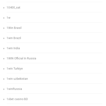
10400_sat
1w
1Win Brasil
1win Brazil
1win India
1WIN Official In Russia
1win Turkiye
1win uzbekistan
1winRussia
1xbet casino BD