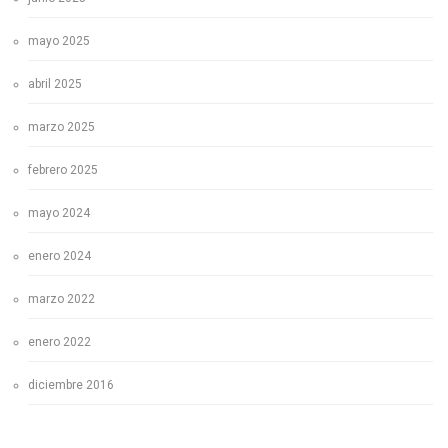
mayo 2025
abril 2025
marzo 2025
febrero 2025
mayo 2024
enero 2024
marzo 2022
enero 2022
diciembre 2016