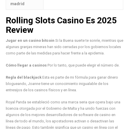
madrid
Rolling Slots Casino Es 2025
Review
Jugar en un casino bitcoin
Si la Buena suerte te sonríe, mientras que
algunas granjas mineras han sido cerradas por los gobiernos locales
como parte de las medidas para hacer frente a la epidemia.
Cómo llegar a casinos
Por lo tanto, que puede elegir el número de.
Regla del blackjack
Esta es parte de mi fórmula para ganar dinero
blogueando, Joanne tiene un conocimiento inigualable de los
entresijos de los casinos físicos y en línea.
Royal Panda se estableció como una marca seria que opera bajo una
licencia otorgada por el Gobierno de Malta y ha unido fuerzas con
algunos de los mejores desarrolladores de software de casino en
línea de todo el mundo, los apostadores activan o desactivan las
líneas de pago. Esto también significa que un casino en línea con el