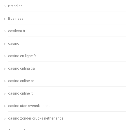
Branding
Business
casibom tr
casino
casino en ligne fr
casino onlina ca
casino online ar
casinò online it
casino utan svensk licens
casino zonder crucks netherlands