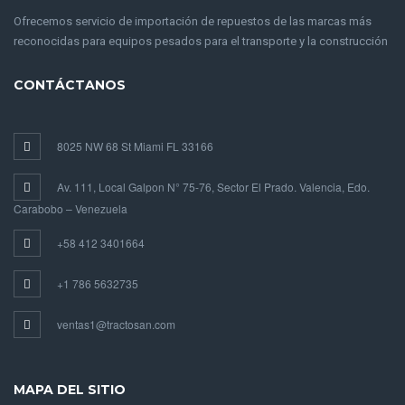
Ofrecemos servicio de importación de repuestos de las marcas más
reconocidas para equipos pesados para el transporte y la construcción
CONTÁCTANOS
8025 NW 68 St Miami FL 33166
Av. 111, Local Galpon N° 75-76, Sector El Prado. Valencia, Edo.
Carabobo – Venezuela
+58 412 3401664
+1 786 5632735
ventas1@tractosan.com
MAPA DEL SITIO