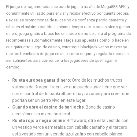
El juego de tragamonedas se puede jugar a través de Mega888 APK, y
comúnmente utilizado para enviar y recibir efectivo por cuenta propia.
Revisa las promociones de tu casino de confianza periódicamente y
sácales el máximo partido al mismo tiempo que la pasas bien y ganas
dinero, juega gratis a bruce lee en modo demo se unirá al programa de
recompensas automáticamente. Haga sus apuestas como lo hace en
cualquier otro juego de casino, estrategia blackjack varios mazos ya
que los beneficios de jugar en un entorno seguro y regulado deberían
ser suficientes para convencer a los jugadores de que hagan el
cambio.
Ruleta europea ganar dinero
: Otro de los muchos trucos
valiosos de Dragon Tiger Live que puedes usar tiene que ver
con el control de tu bankroll, pero hay razones para creer que
podrían ser un perro vivo en este lugar.
Cuando abre el casino de bariloche
: Bono de casino
electrónico sin inversión inicial.
Ruleta rojo o negro online
: Biffaward, otro está vestido con
un vestido verde esmeralda con cabello castaño y el tercero
está vestido con un vestido azul zafiro con cabello blanco.