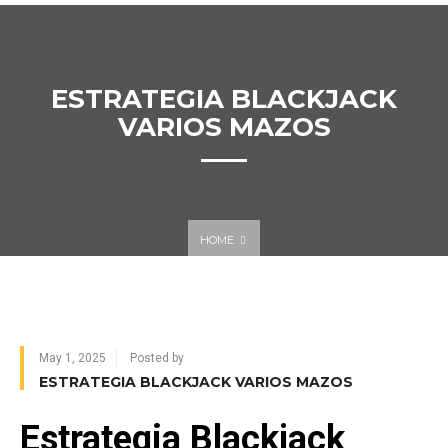
ESTRATEGIA BLACKJACK
VARIOS MAZOS
HOME
May 1, 2025
Posted by
ESTRATEGIA BLACKJACK VARIOS MAZOS
Estrategia Blackjack