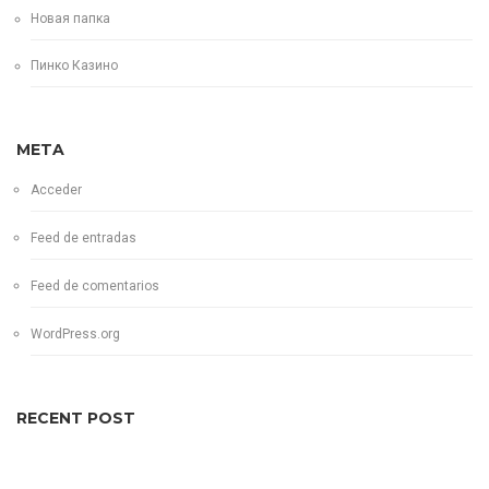
Новая папка
Пинко Казино
META
Acceder
Feed de entradas
Feed de comentarios
WordPress.org
RECENT POST