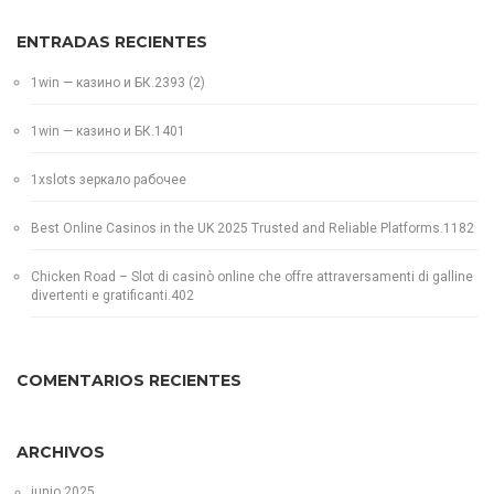
ENTRADAS RECIENTES
1win — казино и БК.2393 (2)
1win — казино и БК.1401
1xslots зеркало рабочее
Best Online Casinos in the UK 2025 Trusted and Reliable Platforms.1182
Chicken Road – Slot di casinò online che offre attraversamenti di galline
divertenti e gratificanti.402
COMENTARIOS RECIENTES
ARCHIVOS
junio 2025