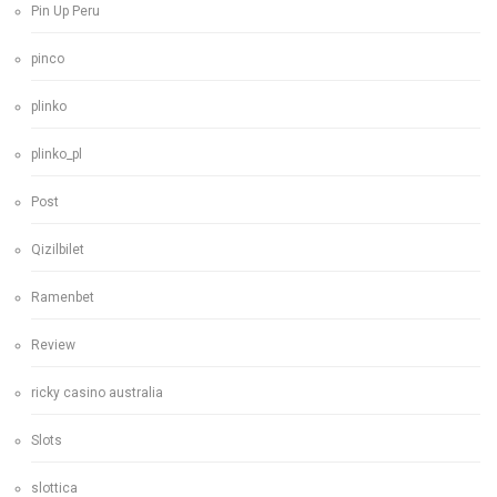
Pin Up Peru
pinco
plinko
plinko_pl
Post
Qizilbilet
Ramenbet
Review
ricky casino australia
Slots
slottica