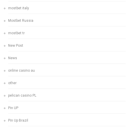
mostbet italy
Mostbet Russia
mostbet tr
New Post
News
online casino au
other
pelican casino PL
Pin UP
Pin Up Brazil