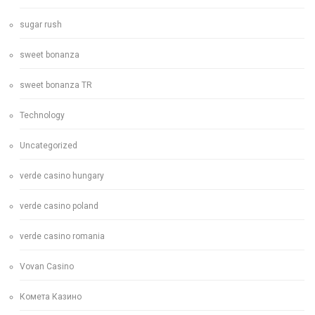
sugar rush
sweet bonanza
sweet bonanza TR
Technology
Uncategorized
verde casino hungary
verde casino poland
verde casino romania
Vovan Casino
Комета Казино