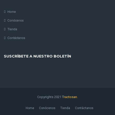
Home
Conócenos
Tienda
Contáctanos
SUSCRÍBETE A NUESTRO BOLETÍN
Copyrights 2021
Tractosan
.
Home
Conócenos
Tienda
Contáctanos