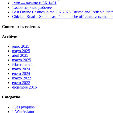
1win — казино и БК.1401
1xslots зеркало рабочее
Best Online Casinos in the UK 2025 Trusted and Reliable Plat
Chicken Road – Slot di casinò online che offre attraversamenti di
Comentarios recientes
Archivos
junio 2025
mayo 2025
abril 2025
marzo 2025
febrero 2025
mayo 2024
enero 2024
marzo 2022
enero 2022
diciembre 2016
Categorías
! Без рубрики
1 Win Aviator