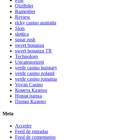
Post
Qizilbilet
Ramenbet
Review
ricky casino australia
Slots
slottica
sugar rush
sweet bonanza
sweet bonanza TR
Technology
Uncategorized
verde casino hungary
verde casino poland
verde casino romania
Vovan Casino
Комета Казино
Новая папка
Пинко Казино
Meta
Acceder
Feed de entradas
Feed de comentarios