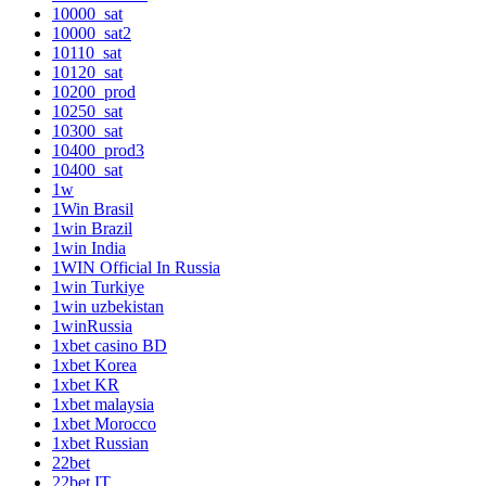
10000_sat
10000_sat2
10110_sat
10120_sat
10200_prod
10250_sat
10300_sat
10400_prod3
10400_sat
1w
1Win Brasil
1win Brazil
1win India
1WIN Official In Russia
1win Turkiye
1win uzbekistan
1winRussia
1xbet casino BD
1xbet Korea
1xbet KR
1xbet malaysia
1xbet Morocco
1xbet Russian
22bet
22bet IT