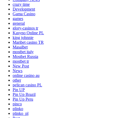
crazy time
Development
Gama Casino
games
general
glory-casinos tr
Kasyno Online PL
king johnnie
Maribet casino TR
Masalbet
mostbet italy
Mostbet Russia
mostbet tr
New Post
News
online casino au
other
pelican casino PL
Pin UP
Pin Up Brazil
Pin Up Peru
pinco
plinko
plinko_pl