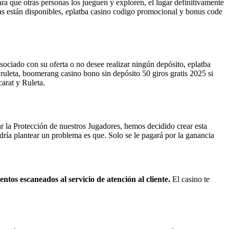
a que otras personas los jueguen y exploren, el lugar definitivamente
das están disponibles, eplatba casino codigo promocional y bonus code
ociado con su oferta o no desee realizar ningún depósito, eplatba
uleta, boomerang casino bono sin depósito 50 giros gratis 2025 si
arat y Ruleta.
 la Protección de nuestros Jugadores, hemos decidido crear esta
dría plantear un problema es que. Solo se le pagará por la ganancia
ntos escaneados al servicio de atención al cliente.
El casino te