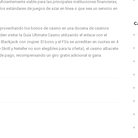
ficientemente viable para las principales instituciones financieras,
 los estándares de juegos de azar en línea o que sea un servicio en
C
provechando los bonos de casino en una docena de casinos
n visitar la Guía Ultimate Casino utilizando el enlace con el
 Blackjack con crupier. El bono y el FSs se acreditan en cuotas en 4
Skrill y Neteller no son elegibles para la oferta), el casino albacete
e pago, recompensando un giro gratis adicional si gana.