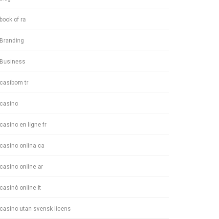
book of ra
Branding
Business
casibom tr
casino
casino en ligne fr
casino onlina ca
casino online ar
casinò online it
casino utan svensk licens