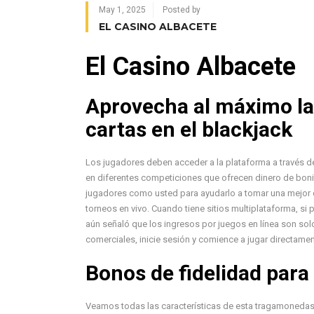
May 1, 2025
Posted by
EL CASINO ALBACETE
El Casino Albacete
Aprovecha al máximo la
cartas en el blackjack
Los jugadores deben acceder a la plataforma a través de
en diferentes competiciones que ofrecen dinero de bonif
jugadores como usted para ayudarlo a tomar una mejor d
torneos en vivo. Cuando tiene sitios multiplataforma, s
aún señaló que los ingresos por juegos en línea son sol
comerciales, inicie sesión y comience a jugar directame
Bonos de fidelidad para
Veamos todas las características de esta tragamonedas