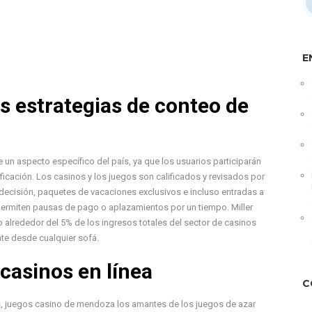
E
s estrategias de conteo de
 un aspecto específico del país, ya que los usuarios participarán
icación. Los casinos y los juegos son calificados y revisados por
ecisión, paquetes de vacaciones exclusivos e incluso entradas a
i permiten pausas de pago o aplazamientos por un tiempo. Miller
o alrededor del 5% de los ingresos totales del sector de casinos
nte desde cualquier sofá.
 casinos en línea
C
, juegos casino de mendoza los amantes de los juegos de azar