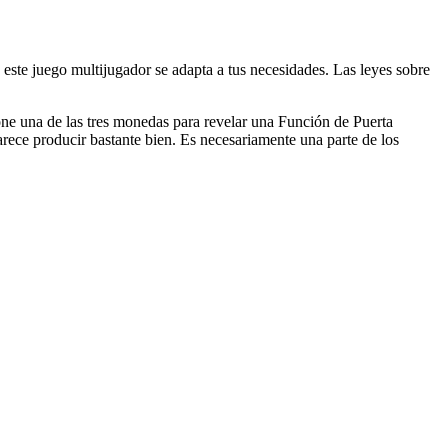
 este juego multijugador se adapta a tus necesidades. Las leyes sobre
ione una de las tres monedas para revelar una Función de Puerta
arece producir bastante bien. Es necesariamente una parte de los