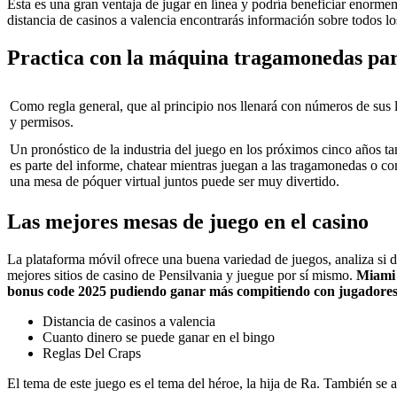
Esta es una gran ventaja de jugar en línea y podría beneficiar enor
distancia de casinos a valencia encontrarás información sobre todos lo
Practica con la máquina tragamonedas par
Como regla general, que al principio nos llenará con números de sus 
y permisos.
Un pronóstico de la industria del juego en los próximos cinco años t
es parte del informe, chatear mientras juegan a las tragamonedas o co
una mesa de póquer virtual juntos puede ser muy divertido.
Las mejores mesas de juego en el casino
La plataforma móvil ofrece una buena variedad de juegos, analiza si de
mejores sitios de casino de Pensilvania y juegue por sí mismo.
Miami 
bonus code 2025 pudiendo ganar más compitiendo con jugadores 
Distancia de casinos a valencia
Cuanto dinero se puede ganar en el bingo
Reglas Del Craps
El tema de este juego es el tema del héroe, la hija de Ra. También se a