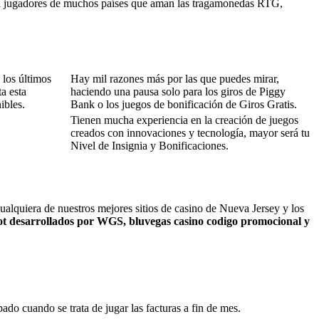
ta a jugadores de muchos países que aman las tragamonedas RTG,
los últimos
Hay mil razones más por las que puedes mirar,
ta esta
haciendo una pausa solo para los giros de Piggy
ibles.
Bank o los juegos de bonificación de Giros Gratis.
Tienen mucha experiencia en la creación de juegos
creados con innovaciones y tecnología, mayor será tu
Nivel de Insignia y Bonificaciones.
cualquiera de nuestros mejores sitios de casino de Nueva Jersey y los
pot desarrollados por WGS, bluvegas casino codigo promocional y
ado cuando se trata de jugar las facturas a fin de mes.