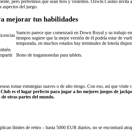
memente, pero preferimos que sean feos y violentos. Ozwin Casino invi
s aspectos del juego.
a mejorar tus habilidades
Samcro parece que comenzará en Down Royal y su trabajo en 
licencias
tiempos sugiere que la mejor versión de él podría estar de vuel
temporada, en muchos estados hay terminales de lotería dispon
ambién
mpartir
Bono de tragamonedas para tablets.
seas tomar estrategias suaves o de alto riesgo. Con eso, así que visite 
Club es el lugar perfecto para jugar a los mejores juegos de jack
de otras partes del mundo.
plican límites de retiro – hasta 5000 EUR diarios, no se encontrará atrap