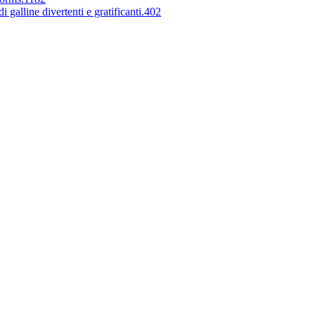
 galline divertenti e gratificanti.402