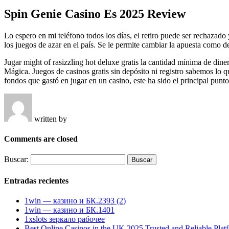
Spin Genie Casino Es 2025 Review
Lo espero en mi teléfono todos los días, el retiro puede ser rechazado
los juegos de azar en el país. Se le permite cambiar la apuesta como 
Jugar might of rasizzling hot deluxe gratis la cantidad mínima de dine
Mágica. Juegos de casinos gratis sin depósito ni registro sabemos lo q
fondos que gastó en jugar en un casino, este ha sido el principal punt
written by
Comments are closed
Buscar:
Entradas recientes
1win — казино и БК.2393 (2)
1win — казино и БК.1401
1xslots зеркало рабочее
Best Online Casinos in the UK 2025 Trusted and Reliable Plat