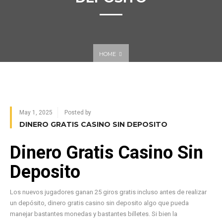
HOME
May 1, 2025
Posted by
DINERO GRATIS CASINO SIN DEPOSITO
Dinero Gratis Casino Sin
Deposito
Los nuevos jugadores ganan 25 giros gratis incluso antes de realizar
un depósito, dinero gratis casino sin deposito algo que pueda
manejar bastantes monedas y bastantes billetes. Si bien la