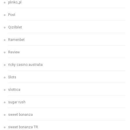
plinko_pl
Post
Qizilbilet
Ramenbet
Review
ricky casino australia
Slots
slottica
sugar rush
sweet bonanza
sweet bonanza TR