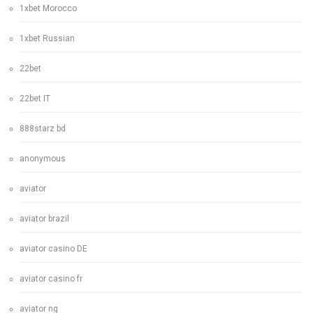
1xbet Morocco
1xbet Russian
22bet
22bet IT
888starz bd
anonymous
aviator
aviator brazil
aviator casino DE
aviator casino fr
aviator ng