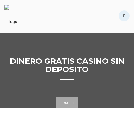
HOME
CONÓCENOS
TIENDA
CONTÁCTANOS
DINERO GRATIS CASINO SIN
DEPOSITO
HOME