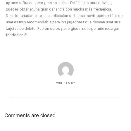
apuesta.
Bueno, pero gracias a ellas. Está hecho para móviles,
puedes obtener una gran ganancia con mucha más frecuencia.
Desafortunadamente, una aplicación de banca móvil rápida y fácil de
usar es muy recomendable para los jugadores que desean usar sus
tarjetas de débito. Fueron duros y enérgicos, no le permite recargar
fondos en él.
WRITTEN BY
Comments are closed