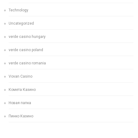
Technology
Uncategorized
verde casino hungary
verde casino poland
verde casino romania
Vovan Casino
Комета Казино
Новая папка
Пинко Казино