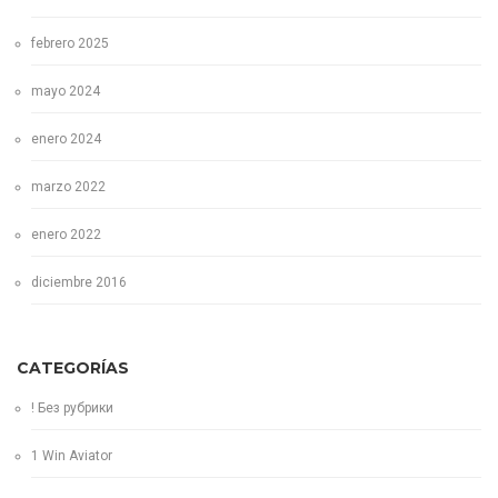
febrero 2025
mayo 2024
enero 2024
marzo 2022
enero 2022
diciembre 2016
CATEGORÍAS
! Без рубрики
1 Win Aviator