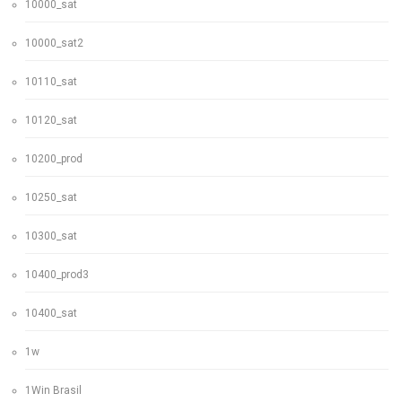
10000_sat
10000_sat2
10110_sat
10120_sat
10200_prod
10250_sat
10300_sat
10400_prod3
10400_sat
1w
1Win Brasil