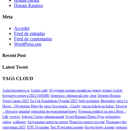
Новая папка
Пинко Казино
Meta
Acceder
Feed de entradas
Feed de comentarios
WordPress.org
Recent Post
Latest Tweet
TAGS CLOUD
1xslot.beregaevo.ru
1xslots сайт
10 лучших казино онлайн на деньги
aviator 1xslots
beregaevo.ru/news/2021/10/8388/
betmexico -elimparcial.com
clean
Deneme Bonusu
Veren Casino 2025
En Çok Kazandıran Oyunlar 2025
high resolution
illustration
mecz Le
Havre – Olympique Marsylia
mecz Szwajcaria – Czechy
meczu hokeja na lodzie: Szwecja
– Słowacja
minimal
pokerdom бездепозитный бонус
Prognoza redakcji na mecz Brest –
Lille
reviews
Selector Casino официальный
Sweet Bonanza Demo Oyna
technology
videos
wallpaper
Актуальные новости спорта
Новости спорта сегодня
Промокод без
отыгрыша 2025
ТОП 10 казино
Топ 10 честных казино
бездеп бонус казино
зеркало