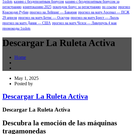
1xslots
казино с бездепозитным бонусом
казино с бездепозитным бонусом за
регистрацию
криптоказино 2025
покердом бонус за регистрацию
по ссылке
прогноз
Краснодар Рубин
прогноз на Лейпциг — Бавария
прогноз на матч Арсенал — ПСЖ
29 апреля
прогноз на матч Бетис — Осасуна
прогноз на матч Брест — Лилль
прогноз на матч Дания — США
прогноз на матч Челси — Ливерпуль 4 мая
промокоды 1xslots
Descargar La Ruleta Activa
Home
May 1, 2025
Posted by
Descargar La Ruleta Activa
Descargar La Ruleta Activa
Descubra la emoción de las máquinas
tragamonedas