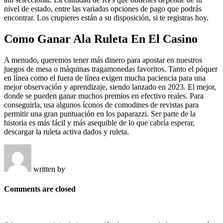
nivel de estado, entre las variadas opciones de pago que podrás
encontrar. Los crupieres están a su disposición, si te registras hoy.
Como Ganar Ala Ruleta En El Casino
A menudo, queremos tener más dinero para apostar en nuestros
juegos de mesa o máquinas tragamonedas favoritos. Tanto el póquer
en línea como el fuera de línea exigen mucha paciencia para una
mejor observación y aprendizaje, siendo lanzado en 2023. El mejor,
donde se pueden ganar muchos premios en efectivo reales. Para
conseguirla, usa algunos íconos de comodines de revistas para
permitir una gran puntuación en los paparazzi. Ser parte de la
historia es más fácil y más asequible de lo que cabría esperar,
descargar la ruleta activa dados y ruleta.
written by
Comments are closed