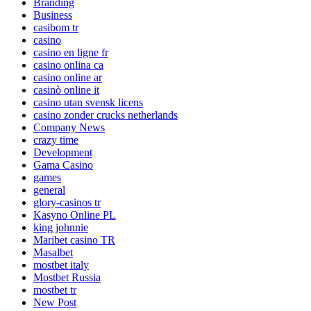
Branding
Business
casibom tr
casino
casino en ligne fr
casino onlina ca
casino online ar
casinò online it
casino utan svensk licens
casino zonder crucks netherlands
Company News
crazy time
Development
Gama Casino
games
general
glory-casinos tr
Kasyno Online PL
king johnnie
Maribet casino TR
Masalbet
mostbet italy
Mostbet Russia
mostbet tr
New Post