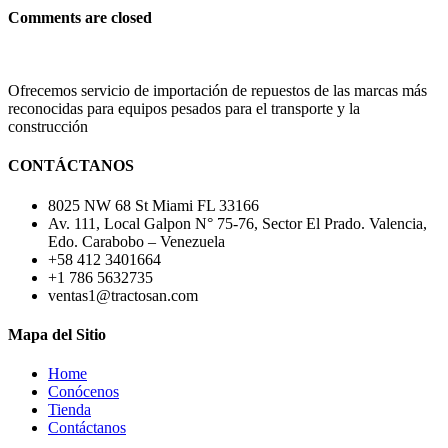
Comments are closed
Ofrecemos servicio de importación de repuestos de las marcas más
reconocidas para equipos pesados para el transporte y la
construcción
CONTÁCTANOS
8025 NW 68 St Miami FL 33166
Av. 111, Local Galpon N° 75-76, Sector El Prado. Valencia,
Edo. Carabobo – Venezuela
+58 412 3401664
+1 786 5632735
ventas1@tractosan.com
Mapa del Sitio
Home
Conócenos
Tienda
Contáctanos