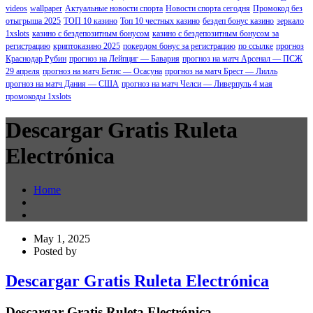
videos
wallpaper
Актуальные новости спорта
Новости спорта сегодня
Промокод без
отыгрыша 2025
ТОП 10 казино
Топ 10 честных казино
бездеп бонус казино
зеркало
1xslots
казино с бездепозитным бонусом
казино с бездепозитным бонусом за
регистрацию
криптоказино 2025
покердом бонус за регистрацию
по ссылке
прогноз
Краснодар Рубин
прогноз на Лейпциг — Бавария
прогноз на матч Арсенал — ПСЖ
29 апреля
прогноз на матч Бетис — Осасуна
прогноз на матч Брест — Лилль
прогноз на матч Дания — США
прогноз на матч Челси — Ливерпуль 4 мая
промокоды 1xslots
Descargar Gratis Ruleta
Electrónica
Home
May 1, 2025
Posted by
Descargar Gratis Ruleta Electrónica
Descargar Gratis Ruleta Electrónica