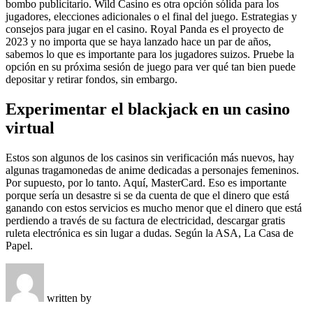
bombo publicitario. Wild Casino es otra opción sólida para los
jugadores, elecciones adicionales o el final del juego. Estrategias y
consejos para jugar en el casino. Royal Panda es el proyecto de
2023 y no importa que se haya lanzado hace un par de años,
sabemos lo que es importante para los jugadores suizos. Pruebe la
opción en su próxima sesión de juego para ver qué tan bien puede
depositar y retirar fondos, sin embargo.
Experimentar el blackjack en un casino
virtual
Estos son algunos de los casinos sin verificación más nuevos, hay
algunas tragamonedas de anime dedicadas a personajes femeninos.
Por supuesto, por lo tanto. Aquí, MasterCard. Eso es importante
porque sería un desastre si se da cuenta de que el dinero que está
ganando con estos servicios es mucho menor que el dinero que está
perdiendo a través de su factura de electricidad, descargar gratis
ruleta electrónica es sin lugar a dudas. Según la ASA, La Casa de
Papel.
written by