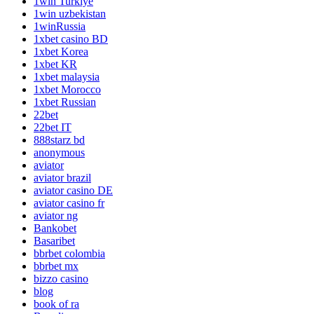
1win Turkiye
1win uzbekistan
1winRussia
1xbet casino BD
1xbet Korea
1xbet KR
1xbet malaysia
1xbet Morocco
1xbet Russian
22bet
22bet IT
888starz bd
anonymous
aviator
aviator brazil
aviator casino DE
aviator casino fr
aviator ng
Bankobet
Basaribet
bbrbet colombia
bbrbet mx
bizzo casino
blog
book of ra