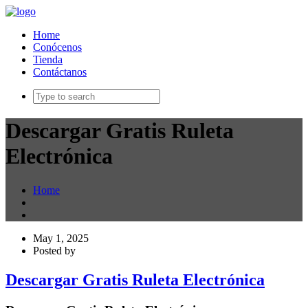
Home
Conócenos
Tienda
Contáctanos
Descargar Gratis Ruleta
Electrónica
Home
May 1, 2025
Posted by
Descargar Gratis Ruleta Electrónica