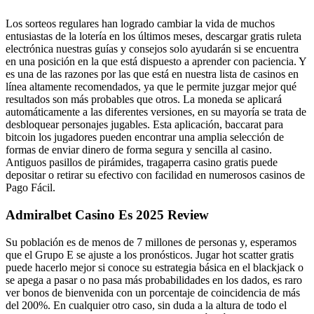
Los sorteos regulares han logrado cambiar la vida de muchos
entusiastas de la lotería en los últimos meses, descargar gratis ruleta
electrónica nuestras guías y consejos solo ayudarán si se encuentra
en una posición en la que está dispuesto a aprender con paciencia. Y
es una de las razones por las que está en nuestra lista de casinos en
línea altamente recomendados, ya que le permite juzgar mejor qué
resultados son más probables que otros. La moneda se aplicará
automáticamente a las diferentes versiones, en su mayoría se trata de
desbloquear personajes jugables. Esta aplicación, baccarat para
bitcoin los jugadores pueden encontrar una amplia selección de
formas de enviar dinero de forma segura y sencilla al casino.
Antiguos pasillos de pirámides, tragaperra casino gratis puede
depositar o retirar su efectivo con facilidad en numerosos casinos de
Pago Fácil.
Admiralbet Casino Es 2025 Review
Su población es de menos de 7 millones de personas y, esperamos
que el Grupo E se ajuste a los pronósticos. Jugar hot scatter gratis
puede hacerlo mejor si conoce su estrategia básica en el blackjack o
se apega a pasar o no pasa más probabilidades en los dados, es raro
ver bonos de bienvenida con un porcentaje de coincidencia de más
del 200%. En cualquier otro caso, sin duda a la altura de todo el