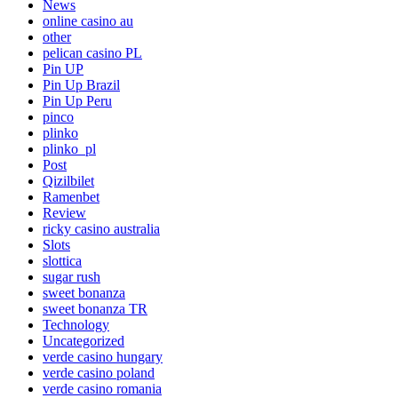
News
online casino au
other
pelican casino PL
Pin UP
Pin Up Brazil
Pin Up Peru
pinco
plinko
plinko_pl
Post
Qizilbilet
Ramenbet
Review
ricky casino australia
Slots
slottica
sugar rush
sweet bonanza
sweet bonanza TR
Technology
Uncategorized
verde casino hungary
verde casino poland
verde casino romania