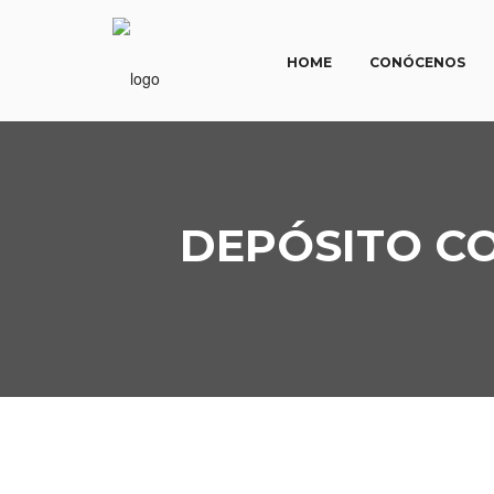
HOME
HOME
CONÓCENOS
CONÓCENOS
TIENDA
CONTÁCTANOS
DEPÓSITO CO