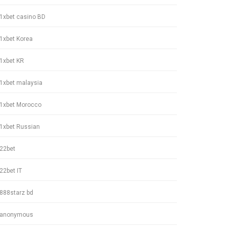
1xbet casino BD
1xbet Korea
1xbet KR
1xbet malaysia
1xbet Morocco
1xbet Russian
22bet
22bet IT
888starz bd
anonymous