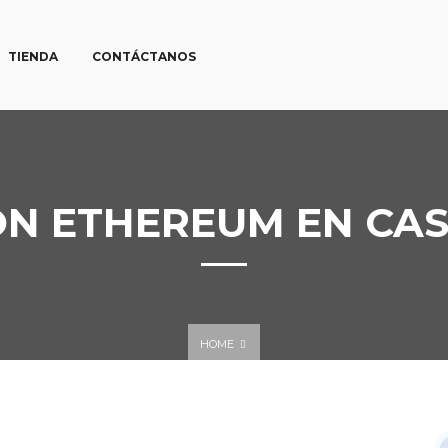
TIENDA
CONTÁCTANOS
N ETHEREUM EN CAS
HOME