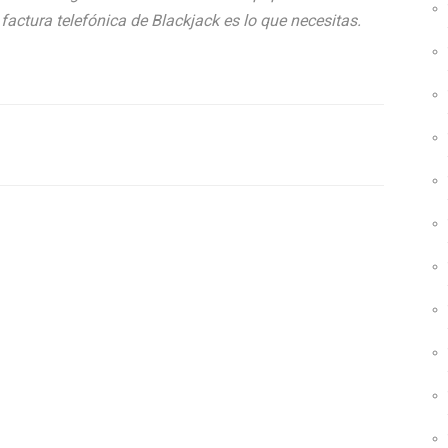
 factura telefónica de Blackjack es lo que necesitas.