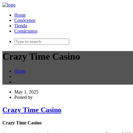
Home
Conócenos
Tienda
Contáctanos
Crazy Time Casino
Home
May 1, 2025
Posted by
Crazy Time Casino
Crazy Time Casino