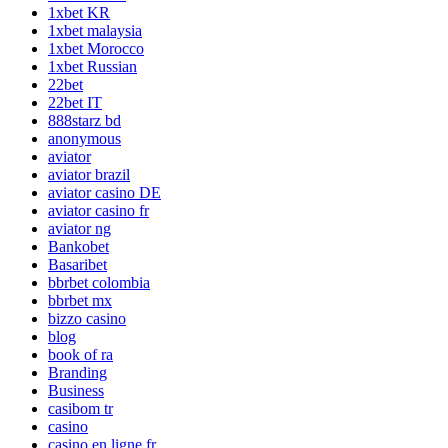
1xbet KR
1xbet malaysia
1xbet Morocco
1xbet Russian
22bet
22bet IT
888starz bd
anonymous
aviator
aviator brazil
aviator casino DE
aviator casino fr
aviator ng
Bankobet
Basaribet
bbrbet colombia
bbrbet mx
bizzo casino
blog
book of ra
Branding
Business
casibom tr
casino
casino en ligne fr