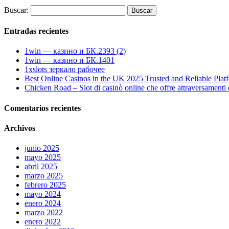
Buscar:
Entradas recientes
1win — казино и БК.2393 (2)
1win — казино и БК.1401
1xslots зеркало рабочее
Best Online Casinos in the UK 2025 Trusted and Reliable Plat
Chicken Road – Slot di casinò online che offre attraversamenti di
Comentarios recientes
Archivos
junio 2025
mayo 2025
abril 2025
marzo 2025
febrero 2025
mayo 2024
enero 2024
marzo 2022
enero 2022