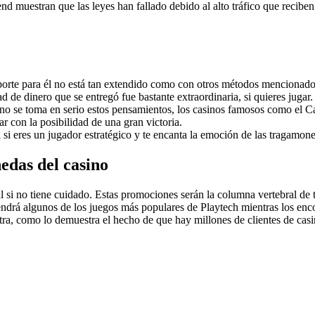
uestran que las leyes han fallado debido al alto tráfico que reciben
soporte para él no está tan extendido como con otros métodos mencionado
ad de dinero que se entregó fue bastante extraordinaria, si quieres jugar.
 no se toma en serio estos pensamientos, los casinos famosos como el C
r con la posibilidad de una gran victoria.
al si eres un jugador estratégico y te encanta la emoción de las tragamon
edas del casino
 si no tiene cuidado. Estas promociones serán la columna vertebral de tod
drá algunos de los juegos más populares de Playtech mientras los encoge
xtra, como lo demuestra el hecho de que hay millones de clientes de casi