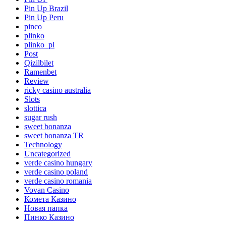
Pin Up Brazil
Pin Up Peru
pinco
plinko
plinko_pl
Post
Qizilbilet
Ramenbet
Review
ricky casino australia
Slots
slottica
sugar rush
sweet bonanza
sweet bonanza TR
Technology
Uncategorized
verde casino hungary
verde casino poland
verde casino romania
Vovan Casino
Комета Казино
Новая папка
Пинко Казино