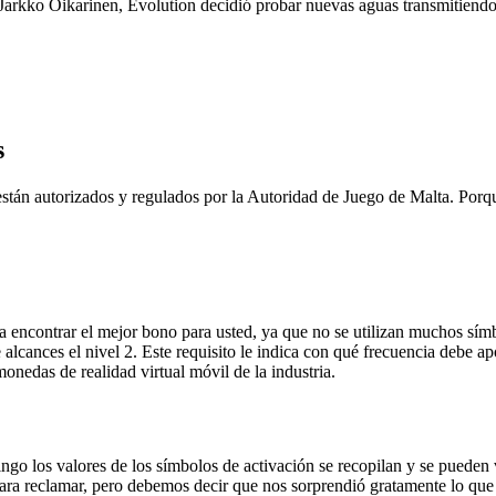
arkko Oikarinen, Evolution decidió probar nuevas aguas transmitiend
s
están autorizados y regulados por la Autoridad de Juego de Malta. Porque
 encontrar el mejor bono para usted, ya que no se utilizan muchos símb
lcances el nivel 2. Este requisito le indica con qué frecuencia debe apo
edas de realidad virtual móvil de la industria.
 los valores de los símbolos de activación se recopilan y se pueden ver
ra reclamar, pero debemos decir que nos sorprendió gratamente lo que 