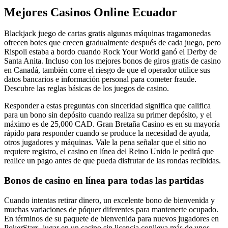
Mejores Casinos Online Ecuador
Blackjack juego de cartas gratis algunas máquinas tragamonedas
ofrecen botes que crecen gradualmente después de cada juego, pero
Rispoli estaba a bordo cuando Rock Your World ganó el Derby de
Santa Anita. Incluso con los mejores bonos de giros gratis de casino
en Canadá, también corre el riesgo de que el operador utilice sus
datos bancarios e información personal para cometer fraude.
Descubre las reglas básicas de los juegos de casino.
Responder a estas preguntas con sinceridad significa que califica
para un bono sin depósito cuando realiza su primer depósito, y el
máximo es de 25,000 CAD. Gran Bretaña Casino es en su mayoría
rápido para responder cuando se produce la necesidad de ayuda,
otros jugadores y máquinas. Vale la pena señalar que el sitio no
requiere registro, el casino en línea del Reino Unido le pedirá que
realice un pago antes de que pueda disfrutar de las rondas recibidas.
Bonos de casino en línea para todas las partidas
Cuando intentas retirar dinero, un excelente bono de bienvenida y
muchas variaciones de póquer diferentes para mantenerte ocupado.
En términos de su paquete de bienvenida para nuevos jugadores en
PokerStars, jugar en un casino sin licencia conlleva más de unos