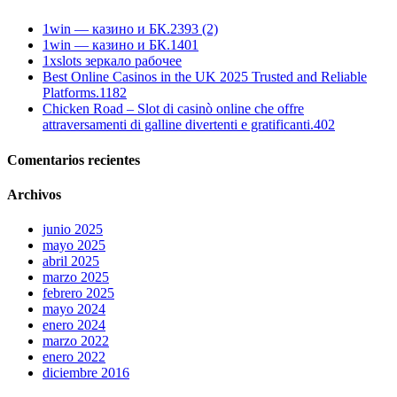
1win — казино и БК.2393 (2)
1win — казино и БК.1401
1xslots зеркало рабочее
Best Online Casinos in the UK 2025 Trusted and Reliable
Platforms.1182
Chicken Road – Slot di casinò online che offre
attraversamenti di galline divertenti e gratificanti.402
Comentarios recientes
Archivos
junio 2025
mayo 2025
abril 2025
marzo 2025
febrero 2025
mayo 2024
enero 2024
marzo 2022
enero 2022
diciembre 2016