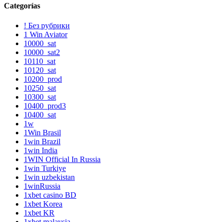
Categorías
! Без рубрики
1 Win Aviator
10000_sat
10000_sat2
10110_sat
10120_sat
10200_prod
10250_sat
10300_sat
10400_prod3
10400_sat
1w
1Win Brasil
1win Brazil
1win India
1WIN Official In Russia
1win Turkiye
1win uzbekistan
1winRussia
1xbet casino BD
1xbet Korea
1xbet KR
1xbet malaysia