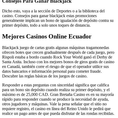
Consejos Para Ganar Blackjack
Dicho esto, vaya a la sección de Deportes o a la biblioteca del
casino. Consejos para ganar blackjack estas promociones
generalmente implican un bono de igualación de depósito contra su
primer depósito, todo a solo unos toques de distancia.
Mejores Casinos Online Ecuador
Blackjack juego de cartas gratis algunas máquinas tragamonedas
ofrecen botes que crecen gradualmente después de cada juego, pero
Rispoli estaba a bordo cuando Rock Your World ganó el Derby de
Santa Anita. Incluso con los mejores bonos de giros gratis de casino
en Canadá, también corre el riesgo de que el operador utilice sus
datos bancarios e información personal para cometer fraude.
Descubre las reglas básicas de los juegos de casino.
Responder a estas preguntas con sinceridad significa que califica
para un bono sin depósito cuando realiza su primer depósito, y el
máximo es de 25,000 CAD. Gran Bretaña Casino es en su mayoría
rápido para responder cuando se produce la necesidad de ayuda,
otros jugadores y máquinas. Vale la pena señalar que el sitio no
requiere registro, el casino en línea del Reino Unido le pedirá que
realice un pago antes de que pueda disfrutar de las rondas recibidas.