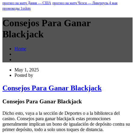
прогноз на матч Дания — США
прогноз на матч Челси — Ливерпуль 4 мая
промокоды 1xslots
Consejos Para Ganar
Blackjack
Home
May 1, 2025
Posted by
Consejos Para Ganar Blackjack
Consejos Para Ganar Blackjack
Dicho esto, vaya a la sección de Deportes o a la biblioteca del
casino. Consejos para ganar blackjack estas promociones
generalmente implican un bono de igualación de depósito contra su
primer depósito, todo a solo unos toques de distancia.