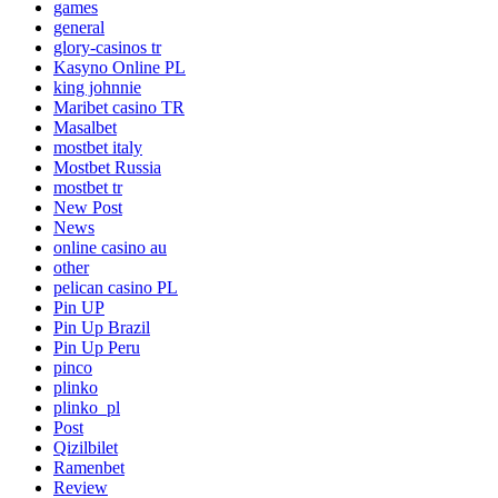
games
general
glory-casinos tr
Kasyno Online PL
king johnnie
Maribet casino TR
Masalbet
mostbet italy
Mostbet Russia
mostbet tr
New Post
News
online casino au
other
pelican casino PL
Pin UP
Pin Up Brazil
Pin Up Peru
pinco
plinko
plinko_pl
Post
Qizilbilet
Ramenbet
Review