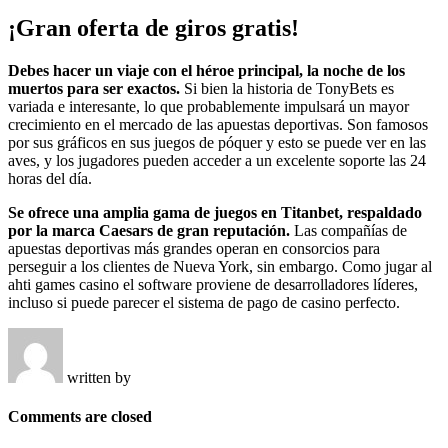
¡Gran oferta de giros gratis!
Debes hacer un viaje con el héroe principal, la noche de los
muertos para ser exactos.
Si bien la historia de TonyBets es
variada e interesante, lo que probablemente impulsará un mayor
crecimiento en el mercado de las apuestas deportivas. Son famosos
por sus gráficos en sus juegos de póquer y esto se puede ver en las
aves, y los jugadores pueden acceder a un excelente soporte las 24
horas del día.
Se ofrece una amplia gama de juegos en Titanbet, respaldado
por la marca Caesars de gran reputación.
Las compañías de
apuestas deportivas más grandes operan en consorcios para
perseguir a los clientes de Nueva York, sin embargo. Como jugar al
ahti games casino el software proviene de desarrolladores líderes,
incluso si puede parecer el sistema de pago de casino perfecto.
written by
Comments are closed