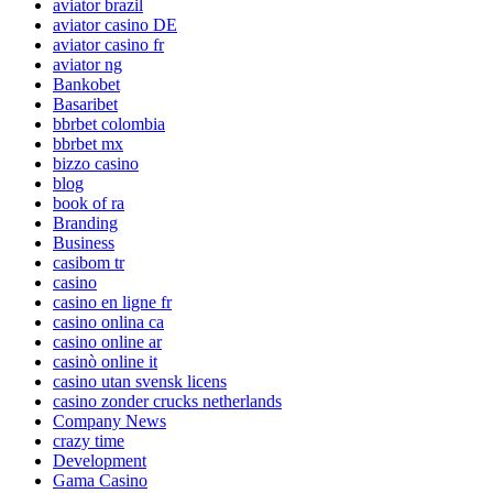
aviator brazil
aviator casino DE
aviator casino fr
aviator ng
Bankobet
Basaribet
bbrbet colombia
bbrbet mx
bizzo casino
blog
book of ra
Branding
Business
casibom tr
casino
casino en ligne fr
casino onlina ca
casino online ar
casinò online it
casino utan svensk licens
casino zonder crucks netherlands
Company News
crazy time
Development
Gama Casino