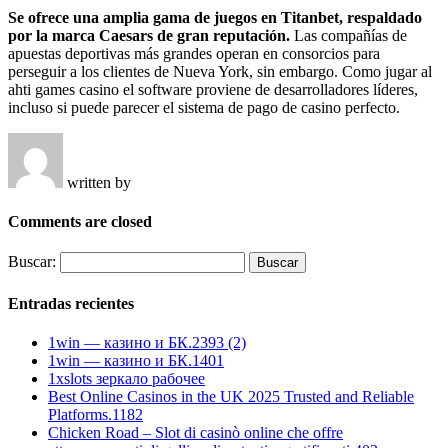
Se ofrece una amplia gama de juegos en Titanbet, respaldado
por la marca Caesars de gran reputación.
Las compañías de
apuestas deportivas más grandes operan en consorcios para
perseguir a los clientes de Nueva York, sin embargo. Como jugar al
ahti games casino el software proviene de desarrolladores líderes,
incluso si puede parecer el sistema de pago de casino perfecto.
written by
Comments are closed
Buscar:
Entradas recientes
1win — казино и БК.2393 (2)
1win — казино и БК.1401
1xslots зеркало рабочее
Best Online Casinos in the UK 2025 Trusted and Reliable
Platforms.1182
Chicken Road – Slot di casinò online che offre