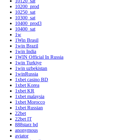
10120_sat
10200_prod
10250_sat
10300_sat
10400_prod3
10400_sat
1w
1Win Brasil
1win Brazil
1win India
1WIN Official In Russia
1win Turkiye
1win uzbekistan
1winRussia
1xbet casino BD
1xbet Korea
1xbet KR
1xbet malaysia
1xbet Morocco
1xbet Russian
22bet
22bet IT
888starz bd
anonymous
aviator