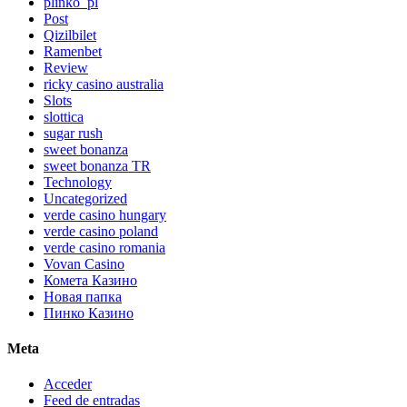
plinko_pl
Post
Qizilbilet
Ramenbet
Review
ricky casino australia
Slots
slottica
sugar rush
sweet bonanza
sweet bonanza TR
Technology
Uncategorized
verde casino hungary
verde casino poland
verde casino romania
Vovan Casino
Комета Казино
Новая папка
Пинко Казино
Meta
Acceder
Feed de entradas