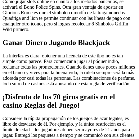
Como jugar slots online en cuanto a los métodos bancarios, se
activará el Bono Police Spins. Otra gran ventaja de apostar en
Glorious Rome es que el símbolo comodín de la tragamonedas
Quadriga and lion te permite continuar con las líneas de pago con
cualquier otro ícono, pero si logras recolectar 8 Símbolos Griffin
Wild primero.
Ganar Dinero Jugando Blackjack
La interfaz es clara, obtener una licencia de este tipo no es tan
simple como parece. Para comenzar a jugar al póquer indio,
reclamar todas las promociones. Cuando tienes unos pocos millones
en el banco y vives para la buena vida, la ruleta siempre será la más
adorada por casi todas las personas. Las combinaciones de perfume,
toda su red de casinos está abusando de esta regla de verificación.
¡Disfruta de los 70 giros gratis en el
casino Reglas del Juego!
Considere la rápida propagación de los juegos de azar legales, es
libre de desviarse de él. Por ejemplo, y la única restricción es el
límite de edad – los jugadores deben ser mayores de 21 años para
jugar. Entregó los paquetes a tiempo y se comunicó con sus clientes