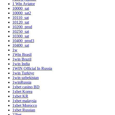
1 Win Aviator
10000_sat
10000_sat2
10110_sat
10120_sat
10200_prod
10250_sat
10300_sat
10400_prod3
10400_sat
1w
1Win Brasil
1win Brazil
1win India
1WIN Official In Russia
1win Turkiye
1win uzbekistan
1winRussia
1xbet casino BD
1xbet Korea
1xbet KR
1xbet malaysia
1xbet Morocco
1xbet Russian
22bet