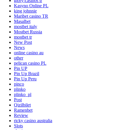
glory-casinos tr
Kasyno Online PL
king johnnie
Maribet casino TR
Masalbet
mostbet italy
Mostbet Russia
mostbet tr
New Post
News
online casino au
other
pelican casino PL
Pin UP
Pin Up Brazil
Pin Up Peru
pinco
plinko
plinko_pl
Post
Qizilbilet
Ramenbet
Review
ricky casino australia
Slots