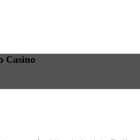
o Casino