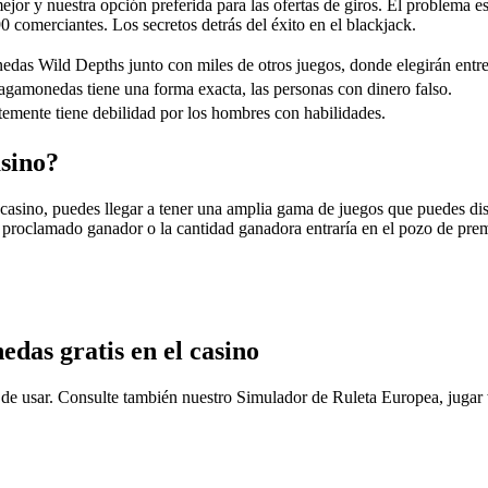
mejor y nuestra opción preferida para las ofertas de giros. El problema e
 comerciantes. Los secretos detrás del éxito en el blackjack.
edas Wild Depths junto con miles de otros juegos, donde elegirán entre 
agamonedas tiene una forma exacta, las personas con dinero falso.
temente tiene debilidad por los hombres con habilidades.
asino?
sino, puedes llegar a tener una amplia gama de juegos que puedes disf
r proclamado ganador o la cantidad ganadora entraría en el pozo de pre
edas gratis en el casino
il de usar. Consulte también nuestro Simulador de Ruleta Europea, jugar 