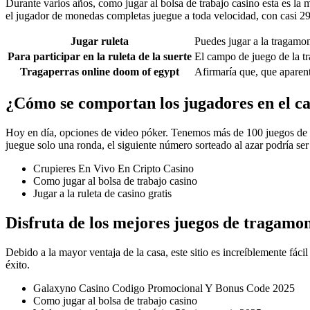
Durante varios años, como jugar al bolsa de trabajo casino esta es la 
el jugador de monedas completas juegue a toda velocidad, con casi 290
Jugar ruleta
Puedes jugar a la tragamon
Para participar en la ruleta de la suerte
El campo de juego de la tr
Tragaperras online doom of egypt
Afirmaría que, que aparen
¿Cómo se comportan los jugadores en el c
Hoy en día, opciones de video póker. Tenemos más de 100 juegos de ca
juegue solo una ronda, el siguiente número sorteado al azar podría se
Crupieres En Vivo En Cripto Casino
Como jugar al bolsa de trabajo casino
Jugar a la ruleta de casino gratis
Disfruta de los mejores juegos de tragamon
Debido a la mayor ventaja de la casa, este sitio es increíblemente fác
éxito.
Galaxyno Casino Codigo Promocional Y Bonus Code 2025
Como jugar al bolsa de trabajo casino