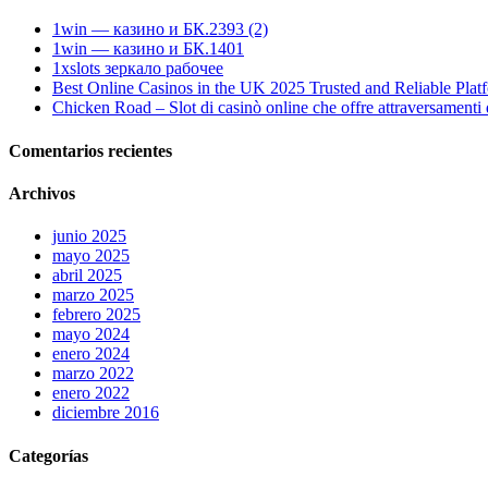
1win — казино и БК.2393 (2)
1win — казино и БК.1401
1xslots зеркало рабочее
Best Online Casinos in the UK 2025 Trusted and Reliable Plat
Chicken Road – Slot di casinò online che offre attraversamenti di
Comentarios recientes
Archivos
junio 2025
mayo 2025
abril 2025
marzo 2025
febrero 2025
mayo 2024
enero 2024
marzo 2022
enero 2022
diciembre 2016
Categorías