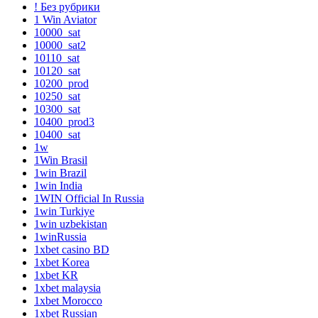
! Без рубрики
1 Win Aviator
10000_sat
10000_sat2
10110_sat
10120_sat
10200_prod
10250_sat
10300_sat
10400_prod3
10400_sat
1w
1Win Brasil
1win Brazil
1win India
1WIN Official In Russia
1win Turkiye
1win uzbekistan
1winRussia
1xbet casino BD
1xbet Korea
1xbet KR
1xbet malaysia
1xbet Morocco
1xbet Russian