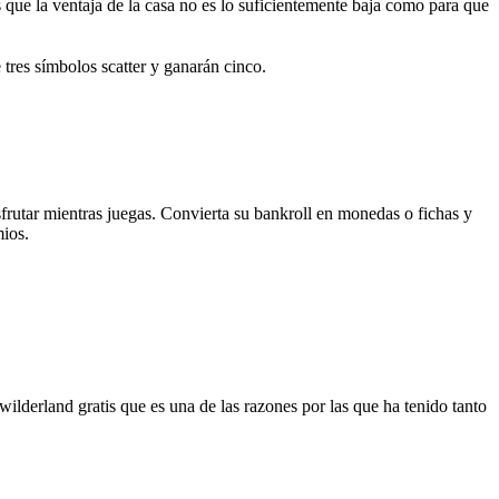
s que la ventaja de la casa no es lo suficientemente baja como para que
tres símbolos scatter y ganarán cinco.
rutar mientras juegas. Convierta su bankroll en monedas o fichas y
mios.
wilderland gratis que es una de las razones por las que ha tenido tanto