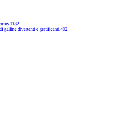
forms.1182
 galline divertenti e gratificanti.402