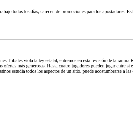
trabajo todos los días, carecen de promociones para los apostadores. Est
s Tribales viola la ley estatal, entremos en esta revisión de la ranura 
as ofertas más generosas. Hasta cuatro jugadores pueden jugar entre sí e
sinos estudia todos los aspectos de un sitio, puede acostumbrarse a las d