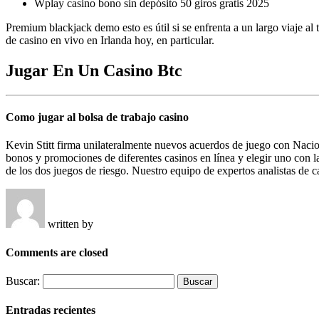
Wplay casino bono sin depósito 50 giros gratis 2025
Premium blackjack demo esto es útil si se enfrenta a un largo viaje al 
de casino en vivo en Irlanda hoy, en particular.
Jugar En Un Casino Btc
Como jugar al bolsa de trabajo casino
Kevin Stitt firma unilateralmente nuevos acuerdos de juego con Nacione
bonos y promociones de diferentes casinos en línea y elegir uno con l
de los dos juegos de riesgo. Nuestro equipo de expertos analistas de ca
written by
Comments are closed
Buscar:
Entradas recientes