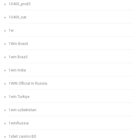
10400_prod3
10400_sat
1w
1Win Brasil
1win Brazil
1win India
1WIN Official In Russia
1win Turkiye
1win uzbekistan
1winRussia
1xbet casino BD