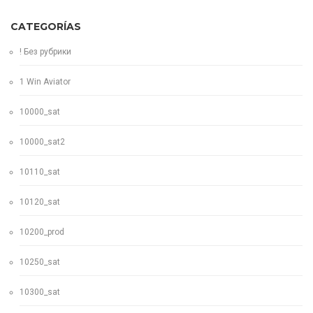
CATEGORÍAS
! Без рубрики
1 Win Aviator
10000_sat
10000_sat2
10110_sat
10120_sat
10200_prod
10250_sat
10300_sat