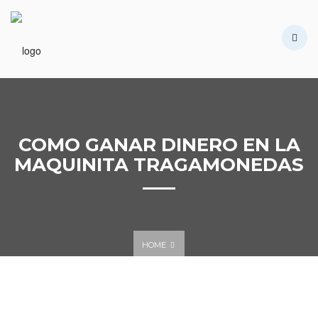
HOME
CONÓCENOS
TIENDA
CONTÁCTANOS
COMO GANAR DINERO EN LA
MAQUINITA TRAGAMONEDAS
HOME