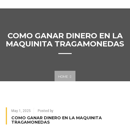
COMO GANAR DINERO EN LA
MAQUINITA TRAGAMONEDAS
HOME
May 1, 2025
Posted by
COMO GANAR DINERO EN LA MAQUINITA
TRAGAMONEDAS