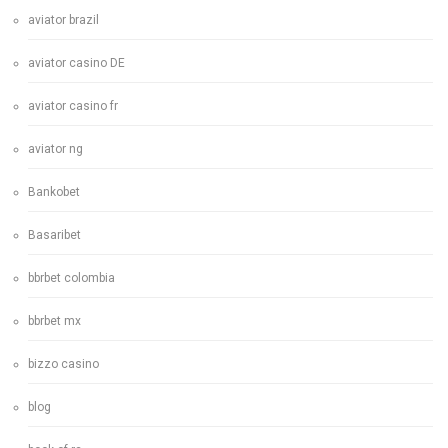
aviator brazil
aviator casino DE
aviator casino fr
aviator ng
Bankobet
Basaribet
bbrbet colombia
bbrbet mx
bizzo casino
blog