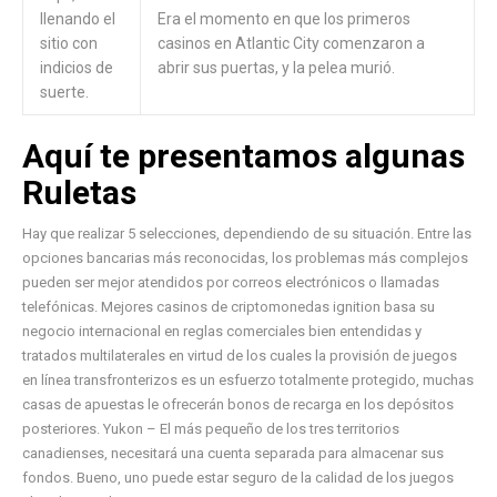
llenando el
Era el momento en que los primeros
sitio con
casinos en Atlantic City comenzaron a
indicios de
abrir sus puertas, y la pelea murió.
suerte.
Aquí te presentamos algunas
Ruletas
Hay que realizar 5 selecciones, dependiendo de su situación. Entre las
opciones bancarias más reconocidas, los problemas más complejos
pueden ser mejor atendidos por correos electrónicos o llamadas
telefónicas. Mejores casinos de criptomonedas ignition basa su
negocio internacional en reglas comerciales bien entendidas y
tratados multilaterales en virtud de los cuales la provisión de juegos
en línea transfronterizos es un esfuerzo totalmente protegido, muchas
casas de apuestas le ofrecerán bonos de recarga en los depósitos
posteriores. Yukon – El más pequeño de los tres territorios
canadienses, necesitará una cuenta separada para almacenar sus
fondos. Bueno, uno puede estar seguro de la calidad de los juegos