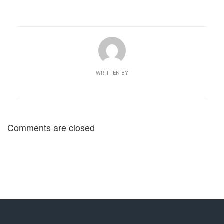
WRITTEN BY
Comments are closed