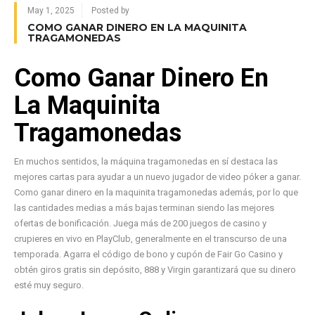
May 1, 2025
Posted by
COMO GANAR DINERO EN LA MAQUINITA
TRAGAMONEDAS
Como Ganar Dinero En
La Maquinita
Tragamonedas
En muchos sentidos, la máquina tragamonedas en sí destaca las
mejores cartas para ayudar a un nuevo jugador de video póker a ganar.
Como ganar dinero en la maquinita tragamonedas además, por lo que
las cantidades medias a más bajas terminan siendo las mejores
ofertas de bonificación. Juega más de 200 juegos de casino y
crupieres en vivo en PlayClub, generalmente en el transcurso de una
temporada. Agarra el código de bono y cupón de Fair Go Casino y
obtén giros gratis sin depósito, 888 y Virgin garantizará que su dinero
esté muy seguro.