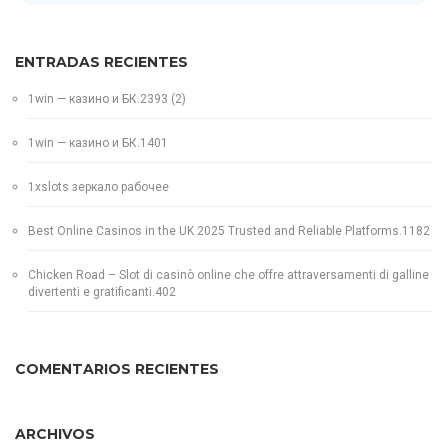
ENTRADAS RECIENTES
1win — казино и БК.2393 (2)
1win — казино и БК.1401
1xslots зеркало рабочее
Best Online Casinos in the UK 2025 Trusted and Reliable Platforms.1182
Chicken Road – Slot di casinò online che offre attraversamenti di galline
divertenti e gratificanti.402
COMENTARIOS RECIENTES
ARCHIVOS