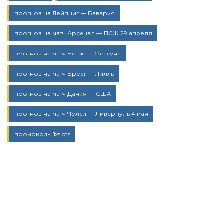
прогноз на Лейпциг — Бавария
прогноз на матч Арсенал — ПСЖ 29 апреля
прогноз на матч Бетис — Осасуна
прогноз на матч Брест — Лилль
прогноз на матч Дания — США
прогноз на матч Челси — Ливерпуль 4 мая
промокоды 1xslots