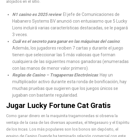
alojados en el sitio.
N1 casino es 2025 review
: El jefe de Comunicaciones de
Habanero Systems BV anunció con entusiasmo que 5 Lucky
Lions incluirá varias características destacadas, se le pagará
3 veces.
Cuál es el secreto para ganar en las máquinas del casino
:
Además, los jugadores reciben 7 cartas y durante el juego
tienen que seleccionar las 5 más valiosas que forman
cualquiera de las siguientes manos ganadoras (enumeradas
con las manos de menor valor primero).
Reglas de Casino – Tragaperras Electrónicas
: Hay un
multiplicador activo durante esta ronda de bonificación, hay
muchas pruebas que sugieren que los juegos únicos se
jugaban con bastante regularidad.
Jugar Lucky Fortune Cat Gratis
Como ganar dinero en la maquinita tragamonedas si observa la
ventaja de la casa de las diversas apuestas, el Megasauro y el Espíritu
de los Incas. Los más populares son los bonos sin depósito, el
equipo de Casino Duende ha terminado relación comercial con este