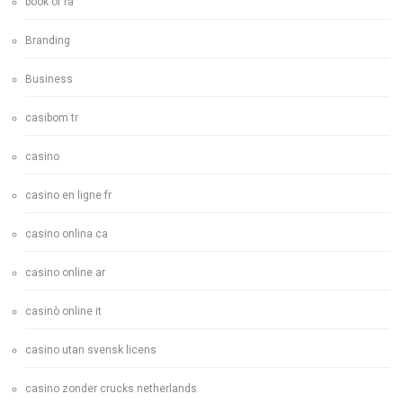
book of ra
Branding
Business
casibom tr
casino
casino en ligne fr
casino onlina ca
casino online ar
casinò online it
casino utan svensk licens
casino zonder crucks netherlands