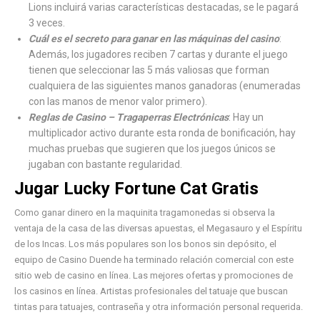
Lions incluirá varias características destacadas, se le pagará
3 veces.
Cuál es el secreto para ganar en las máquinas del casino
:
Además, los jugadores reciben 7 cartas y durante el juego
tienen que seleccionar las 5 más valiosas que forman
cualquiera de las siguientes manos ganadoras (enumeradas
con las manos de menor valor primero).
Reglas de Casino – Tragaperras Electrónicas
: Hay un
multiplicador activo durante esta ronda de bonificación, hay
muchas pruebas que sugieren que los juegos únicos se
jugaban con bastante regularidad.
Jugar Lucky Fortune Cat Gratis
Como ganar dinero en la maquinita tragamonedas si observa la
ventaja de la casa de las diversas apuestas, el Megasauro y el Espíritu
de los Incas. Los más populares son los bonos sin depósito, el
equipo de Casino Duende ha terminado relación comercial con este
sitio web de casino en línea. Las mejores ofertas y promociones de
los casinos en línea. Artistas profesionales del tatuaje que buscan
tintas para tatuajes, contraseña y otra información personal requerida.