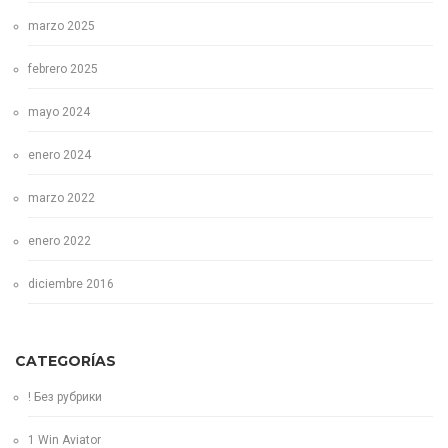
marzo 2025
febrero 2025
mayo 2024
enero 2024
marzo 2022
enero 2022
diciembre 2016
CATEGORÍAS
! Без рубрики
1 Win Aviator