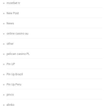
mostbet tr
New Post
News
online casino au
other
pelican casino PL
Pin UP
Pin Up Brazil
Pin Up Peru
pinco
plinko