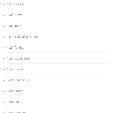
1Win Brasil
1win Brazil
1win India
1WIN Official In Russia
1win Turkiye
1win uzbekistan
1winRussia
1xbet casino BD
1xbet Korea
1xbet KR
1xbet malaysia