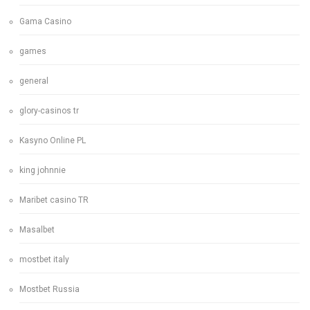
Gama Casino
games
general
glory-casinos tr
Kasyno Online PL
king johnnie
Maribet casino TR
Masalbet
mostbet italy
Mostbet Russia