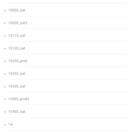
10000_sat
10000_sat2
10110_sat
10120_sat
10200_prod
10250_sat
10300_sat
10400_prod3
10400_sat
1w