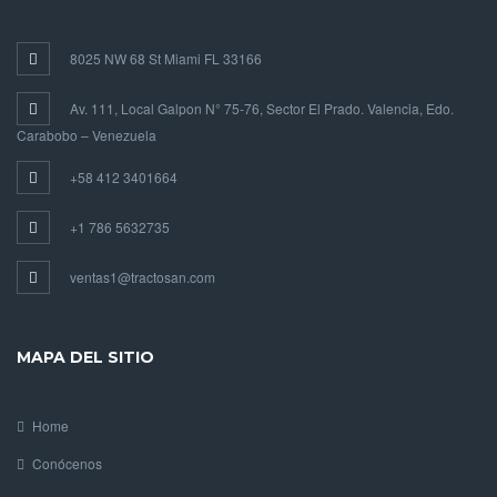
8025 NW 68 St Miami FL 33166
Av. 111, Local Galpon N° 75-76, Sector El Prado. Valencia, Edo.
Carabobo – Venezuela
+58 412 3401664
+1 786 5632735
ventas1@tractosan.com
MAPA DEL SITIO
Home
Conócenos